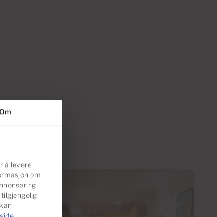
Om
r å levere
nformasjon om
annonsering
Reservert
ilgjengelig
 kan
side
.