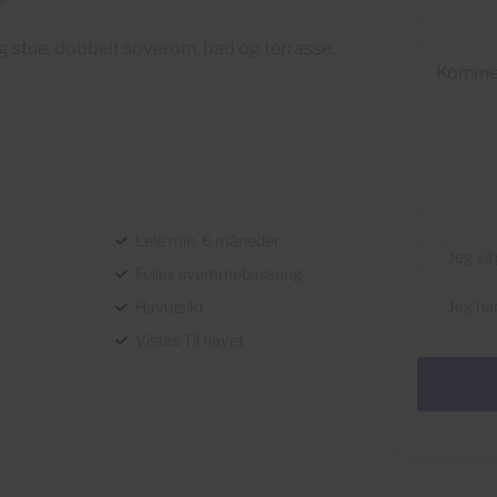
g stue, dobbelt soverom, bad og terrasse.
Kommenta
Leie min. 6 måneder
Jeg vi
Felles svømmebasseng
Jeg ha
Havutsikt
Vistas Til havet