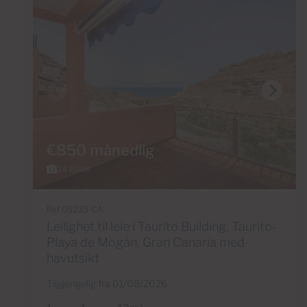
€850 månedlig
24 Bilder
Ref 05235-CA
Leilighet til leie i Taurito Building, Taurito-
Playa de Mogán, Gran Canaria med
havutsikt
Tilgjengelig fra 01/08/2026
2