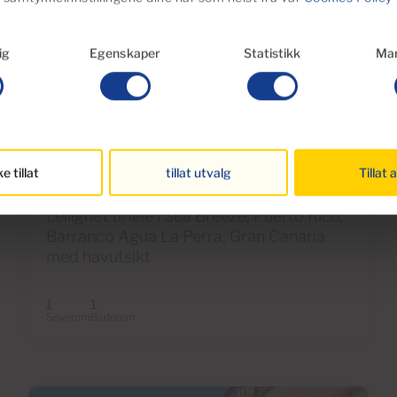
ig
Egenskaper
Statistikk
Mar
€975 månedlig
27 Bilder
ke tillat
tillat utvalg
Tillat a
Ref 3669
Leilighet til leie i Sea Breeze, Puerto Rico,
Barranco Agua La Perra, Gran Canaria
med havutsikt
1
1
Soverom
Baderom