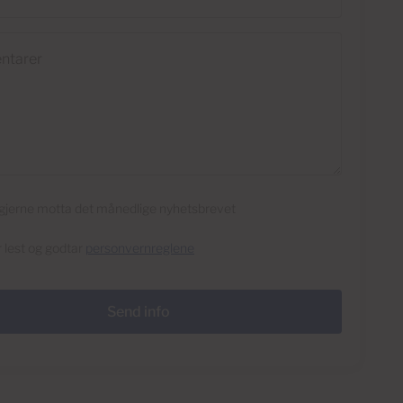
rer
l gjerne motta det månedlige nyhetsbrevet
r lest og godtar
personvernreglene
Send info