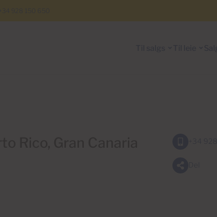
+34 928 150 650
Til salgs
Til leie
Sal
erto Rico, Gran Canaria
+34 928
Del