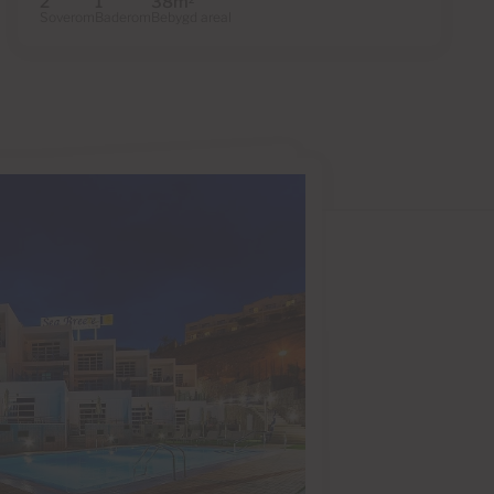
2
1
38m
Soverom
Baderom
Bebygd areal