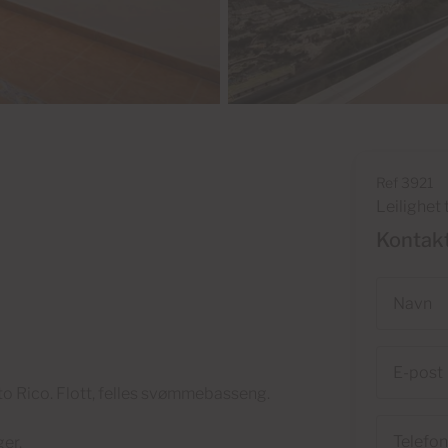
Ref 3921
Leilighet t
Kontak
Navn
E-
post
to Rico. Flott, felles svømmebasseng.
Telefon
ger.