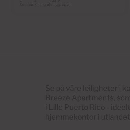
1
1
43m
Soverom
Baderom
Bebygd areal
Se på våre leiligheter i
Breeze Apartments, som l
i Lille Puerto Rico - ideelt
hjemmekontor i utlandet