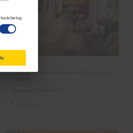
kedsføring
€825 månedlig
25 Bilder
lle
Ref 05566-CA
Leilighet til leie i Arguineguín Casco, Gran
Canaria
Tilgjengelig fra 01/04/2027
1
1
Soverom
Baderom