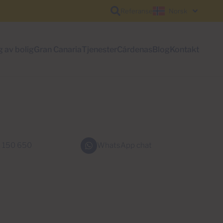
Referanse
Norsk
g av bolig
Gran Canaria
Tjenester
Cárdenas
Blog
Kontakt
 150 650
WhatsApp chat