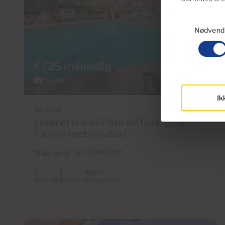
Samtykkevalg
Nødvend
€725 månedlig
27 Bilder
Ik
Ref 3459
Leilighet til leie i Playa del Cura, Gran
Canaria med havutsikt
Tilgjengelig fra 01/09/2027
1
1
45m
2
Soverom
Baderom
Bebygd areal