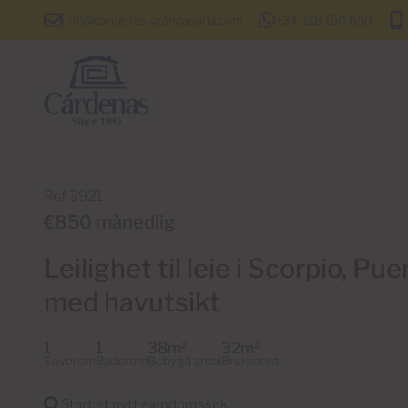
info@cardenas-grancanaria.com
+34 928 150 650
Ref 3921
€850 månedlig
Leilighet til leie i Scorpio, Pu
med havutsikt
1
1
38m
32m
2
2
Soverom
Baderom
Bebygd areal
Bruksareal
Start et nytt eiendomssøk