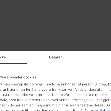
kke
Detaljer
e eiendommene
iden anvender cookies
ormasjonskapsler for å gi innhold og annonser et personlig preg, fo
efunksjoner og for å analysere trafikken vår. Vi deler dessuten i
ruker nettstedet vårt, med partnerne våre innen sosiale medier, 
beid, som kan kombinere den med annen informasjon du har gjort t
er som de har samlet inn gjennom din bruk av tjenestene deres. Du
 samtykkeinnstillingene dine når som helst fra vår
Cookies Policy-