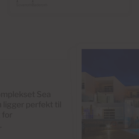
1
1
Soverom
Baderom
 komplekset Sea
igger perfekt til
 for
.