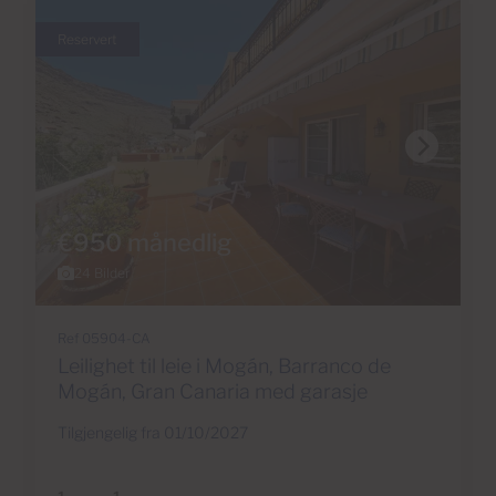
Reservert
€950 månedlig
24 Bilder
Ref 05904-CA
Leilighet til leie i Mogán, Barranco de
Mogán, Gran Canaria med garasje
Tilgjengelig fra 01/10/2027