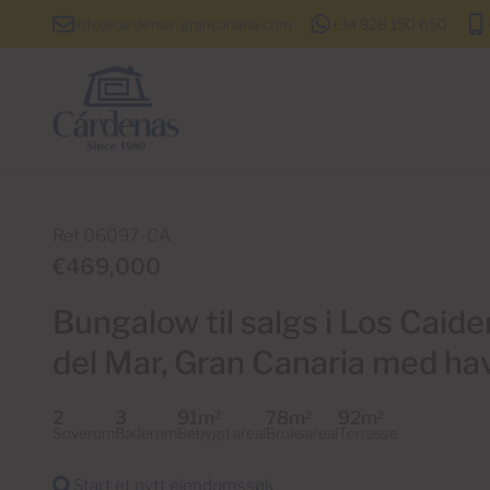
info@cardenas-grancanaria.com
+34 928 150 650
Ref 06097-CA
€469,000
Bungalow til salgs i Los Caide
del Mar, Gran Canaria med ha
2
3
91m
78m
92m
2
2
2
Soverom
Baderom
Bebygd areal
Bruksareal
Terrasse
Start et nytt eiendomssøk