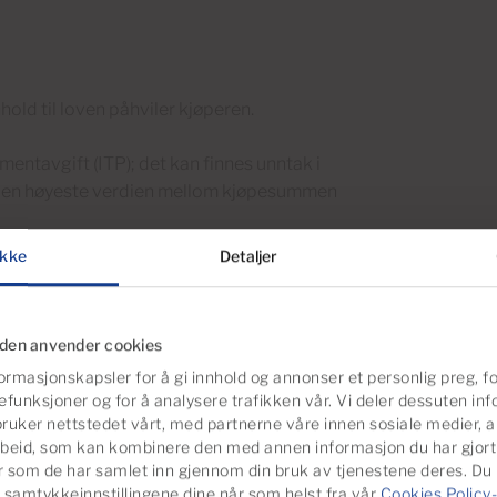
hold til loven påhviler kjøperen.
tavgift (ITP); det kan finnes unntak i
: den høyeste verdien mellom kjøpesummen
kke
Detaljer
singsgebyrer i henhold til offisiell sats,
jøpet, kan veiledende utgjøre mellom 8 %
og om finansiering er involvert, i hvilket
iden anvender cookies
ormasjonskapsler for å gi innhold og annonser et personlig preg, fo
efunksjoner og for å analysere trafikken vår. Vi deler dessuten i
tert til kjøpet (dokumentasjon,
ruker nettstedet vårt, med partnerne våre innen sosiale medier, 
net) tilbys som valgfrie for kjøperen. En
beid, som kan kombinere den med annen informasjon du har gjort t
 den interesserte.
er som de har samlet inn gjennom din bruk av tjenestene deres. Du
 samtykkeinnstillingene dine når som helst fra vår
Cookies Policy-