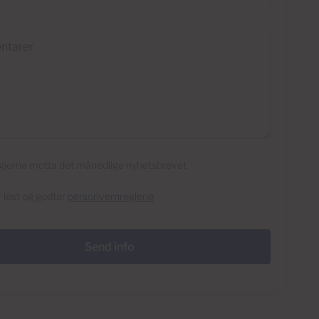
rer
l gjerne motta det månedlige nyhetsbrevet
r lest og godtar
personvernreglene
Send info