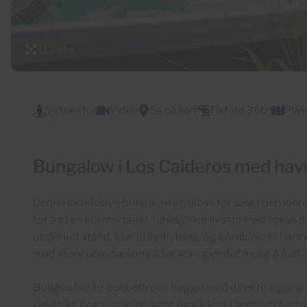
41 Bilder
Virtuell tur
Video
Se på kart
Flyfoto 360º
Plan
Bungalow i Los Caideros med hav
Denne eksklusive bungalowen tilbys for salg i den kje
for å gi en komfortabel, funksjonell livsstil med fokus
utmerket stand, klar til innflytting, og kombinerer ha
med store utendørsområder som gjør det mulig å fullt u
Boligen har to dobbeltrom, begge med direkte tilgang t
sjøutsikt, noe som gjør dette området til sentrum for f