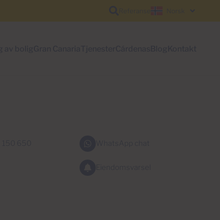
Referanse
Norsk
g av bolig
Gran Canaria
Tjenester
Cárdenas
Blog
Kontakt
 150 650
WhatsApp chat
Eiendomsvarsel