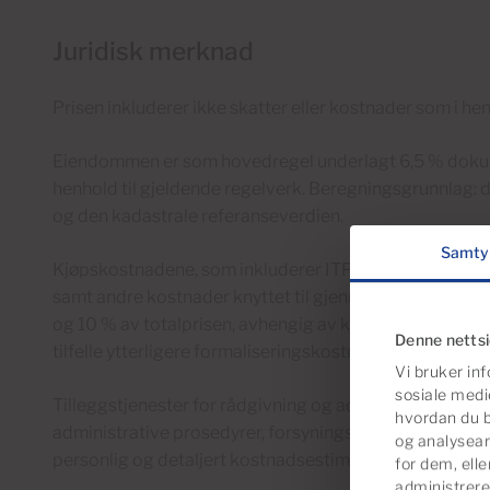
Juridisk merknad
Prisen inkluderer ikke skatter eller kostnader som i hen
Eiendommen er som hovedregel underlagt 6,5 % dokumen
henhold til gjeldende regelverk. Beregningsgrunnlag
og den kadastrale referanseverdien.
Samty
Kjøpskostnadene, som inkluderer ITP, notarius- og tingly
samt andre kostnader knyttet til gjennomføringen av k
og 10 % av totalprisen, avhengig av kjøperens situasjon 
Denne netts
tilfelle ytterligere formaliseringskostnader kan påløpe.
Vi bruker inf
sosiale medi
Tilleggstjenester for rådgivning og administrasjon rela
hvordan du b
administrative prosedyrer, forsyningstjenester, blant an
og analysear
personlig og detaljert kostnadsestimering vil bli gitt til
for dem, ell
administrere