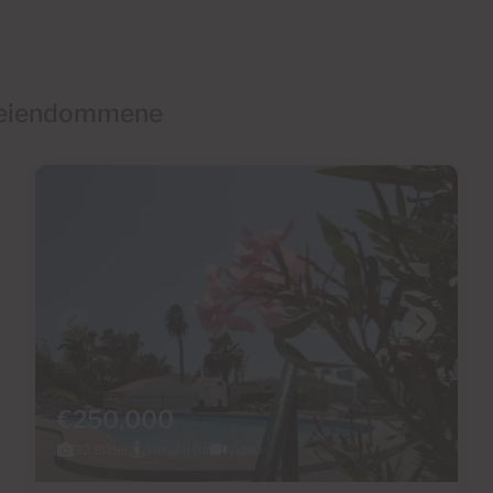
e eiendommene
€250,000
32 Bilder
Virtuell tur
Video