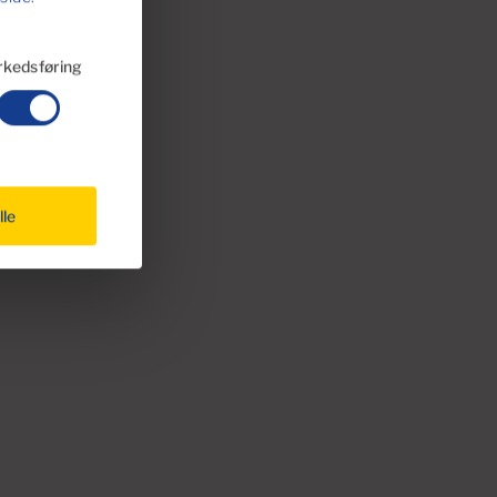
kedsføring
lle