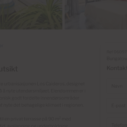
er
Ref 06097
Bungalow 
utsikt
Kontak
Navn
nte urbanisasjonen Los Caideros, designet
 på å nyte utendørsmiljøet. Eiendommen er i
rmonisk godt fordelte innendørsområder
E-
t nyte det behagelige klimaet i regionen.
post
il en privat terrasse på 90 m² med
Telefon
ritid, avslapning og underholdning.