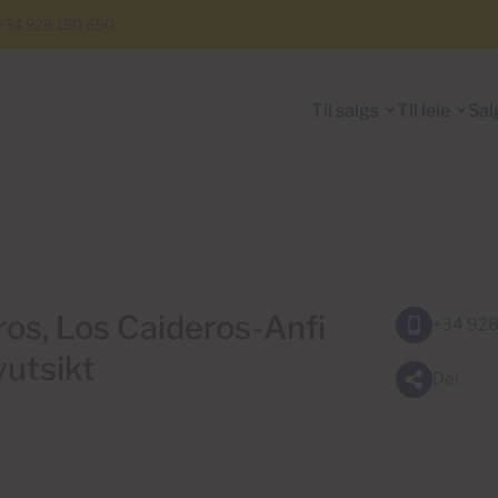
+34 928 150 650
Til salgs
Til leie
Sal
ros, Los Caideros-Anfi
+34 928
vutsikt
Del