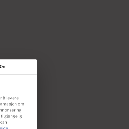
Om
r å levere
nformasjon om
annonsering
ilgjengelig
 kan
side
.