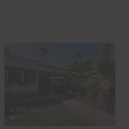
€359,000
42 Bilder