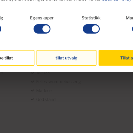
nde skisse, ikke som en nøyaktig
det kan forekomme unøyaktigheter i
ig
Egenskaper
Statistikk
Mar
ke tillat
tillat utvalg
Tillat a
er
Jacuzzi
Felles svømmebasseng
Markise
God stand