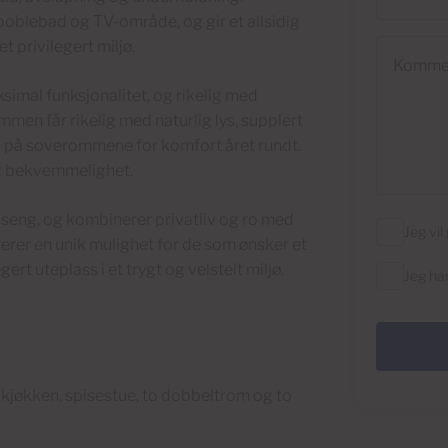
boblebad og TV-område, og gir et allsidig
t privilegert miljø.
Kommenta
ksimal funksjonalitet, og rikelig med
men får rikelig med naturlig lys, supplert
g på soverommene for komfort året rundt.
g bekvemmelighet.
eng, og kombinerer privatliv og ro med
Jeg vi
er en unik mulighet for de som ønsker et
ert uteplass i et trygt og velstelt miljø.
Jeg ha
kjøkken, spisestue, to dobbeltrom og to