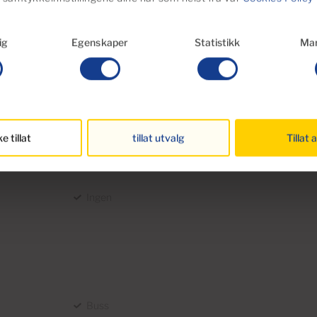
viktigste er omsetningsskatt (6,5%),
ig
Egenskaper
Statistikk
Mar
gifter til saksbehandling og oversettelser.
å 8-10 % i skatter og avgifter i tillegg til
 oversikt for hver eiendom du er
ke tillat
tillat utvalg
Tillat a
Ingen
Buss