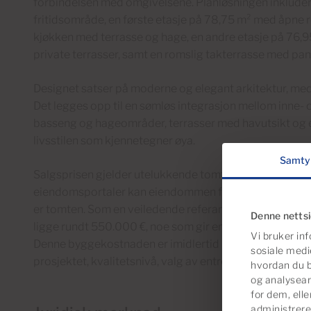
forbindelsen med omgivelsene. Planløsningen inkludere
fritidsområde, en første etasje på 78,75 m² med åpne 
kjøkken med terrasse og hage, en andre etasje på 76,9
private terrasser, samt en romslig takterrasse med pa
Designet satser på moderne og elegant arkitektur, med n
Det legges opp til en sømløs integrasjon mellom inne-
basseng og hageområder, terrasser med havutsikt og e
livsstilen som kjennetegner øya.
Samty
Salgsprisen gjelder utelukkende tomten og er satt til
eiendomsportaler kan eiendommen fremstå som en bolig
er tomten. Som en veiledende referanse anslås det at
Denne netts
ligge rundt 550.000 €, noe som gir en total kostnad p
Vi bruker inf
Denne byggekostnaden er imidlertid kun et estimat og 
sosiale medi
prosjektet, kvalitetsnivå, valg av entreprenør og gjen
hvordan du b
og analysear
for dem, ell
administrere