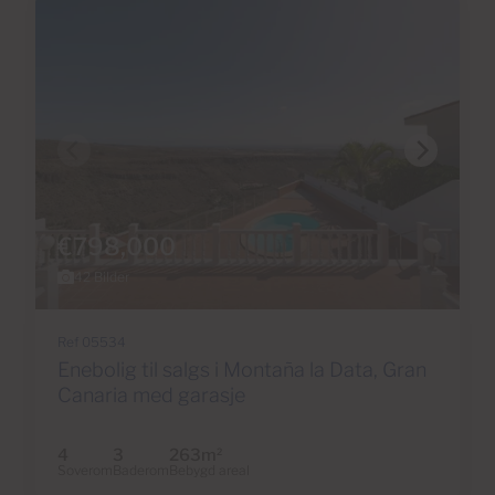
€798,000
42 Bilder
Ref 05534
Enebolig til salgs i Montaña la Data, Gran
Canaria med garasje
4
3
263m
2
Soverom
Baderom
Bebygd areal