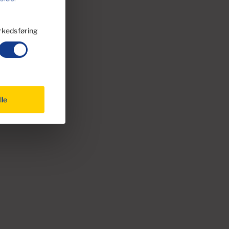
kedsføring
lle