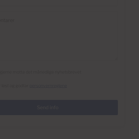
rer
l gjerne motta det månedlige nyhetsbrevet
r lest og godtar
personvernreglene
Send info