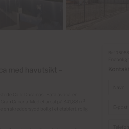
Ref 0608
Enebolig t
ca med havutsikt –
Kontak
Navn
raktede Calle Doramas i Patalavaca, en
å Gran Canaria. Med et areal på 341,88 m²
E-
 en skreddersydd bolig i et etablert, rolig
post
Telefon