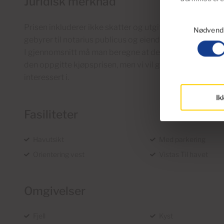
Juridisk merknad
Samtykkevalg
Prisen inkluderer ikke skatter og utgifter ved kjøp. De 
Nødvend
gebyrer til notarius publicus og eiendomsregisteret, ut
I gjennomsnitt må man beregne at det påløper et tillegg p
den oppgitte kjøpsprisen, men vi vil gi deg en detaljert
interessert i.
Ik
Fasiliteter
Havutsikt
Med parkering
Orientering vest
Vistas Til havet
Omgivelser
Fjell
Kyst