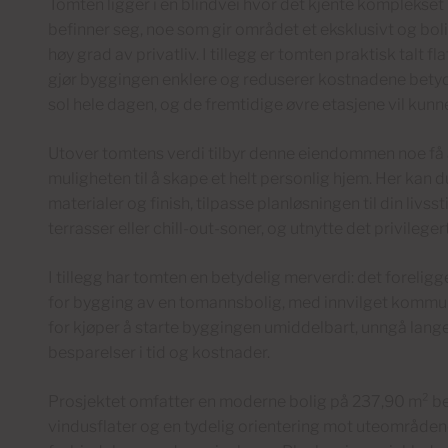
Tomten ligger i en blindvei hvor det kjente komplekset L
befinner seg, noe som gir området et eksklusivt og boli
høy grad av privatliv. I tillegg er tomten praktisk talt 
gjør byggingen enklere og reduserer kostnadene betyde
sol hele dagen, og de fremtidige øvre etasjene vil kunn
Utover tomtens verdi tilbyr denne eiendommen noe få 
muligheten til å skape et helt personlig hjem. Her kan 
materialer og finish, tilpasse planløsningen til din liv
terrasser eller chill-out-soner, og utnytte det privileg
I tillegg har tomten en betydelig merverdi: det foreligg
for bygging av en tomannsbolig, med innvilget kommuna
for kjøper å starte byggingen umiddelbart, unngå lan
besparelser i tid og kostnader.
Prosjektet omfatter en moderne bolig på 237,90 m² beb
vindusflater og en tydelig orientering mot uteområden