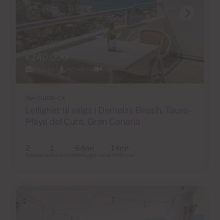
€240,000
36 Bilder
Virtuell tur
Video
Ref 06106-CA
Leilighet til salgs i Demelza Beach, Tauro-
Playa del Cura, Gran Canaria
2
1
64m
14m
2
2
Soverom
Baderom
Bebygd areal
Terrasse