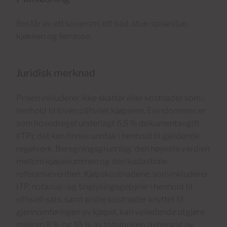
Består av ett soverom, ett bad, stue-spisestue,
kjøkken og terrasse.
Juridisk merknad
Prisen inkluderer ikke skatter eller kostnader som i
henhold til loven påhviler kjøperen. Eiendommen er
som hovedregel underlagt 6,5 % dokumentavgift
(ITP); det kan finnes unntak i henhold til gjeldende
regelverk. Beregningsgrunnlag: den høyeste verdien
mellom kjøpesummen og den kadastrale
referanseverdien. Kjøpskostnadene, som inkluderer
ITP, notarius- og tinglysingsgebyrer i henhold til
offisiell sats, samt andre kostnader knyttet til
gjennomføringen av kjøpet, kan veiledende utgjøre
mellom 8 % og 10 % av totalprisen, avhengig av