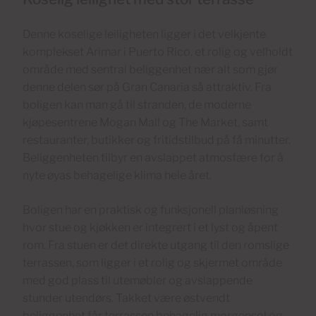
Denne koselige leiligheten ligger i det velkjente
komplekset Arimar i Puerto Rico, et rolig og velholdt
område med sentral beliggenhet nær alt som gjør
denne delen sør på Gran Canaria så attraktiv. Fra
boligen kan man gå til stranden, de moderne
kjøpesentrene Mogan Mall og The Market, samt
restauranter, butikker og fritidstilbud på få minutter.
Beliggenheten tilbyr en avslappet atmosfære for å
nyte øyas behagelige klima hele året.
Boligen har en praktisk og funksjonell planløsning
hvor stue og kjøkken er integrert i et lyst og åpent
rom. Fra stuen er det direkte utgang til den romslige
terrassen, som ligger i et rolig og skjermet område
med god plass til utemøbler og avslappende
stunder utendørs. Takket være østvendt
beliggenhet får terrassen behagelig morgensol og