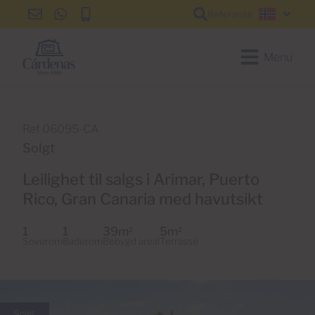
Referanse
info@cardenas-
+34
+34
Norsk
grancanaria.com
928
928
150
150
Menu
650
650
Ref 06095-CA
Solgt
Leilighet til salgs i Arimar, Puerto
Rico, Gran Canaria med havutsikt
1
1
39m
5m
2
2
Soverom
Baderom
Bebygd areal
Terrasse
Solgt