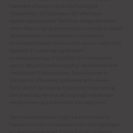
kjøperens situasjon og om det foreligger
finansiering; i så fall påløper det ytterligere
etableringskostnader. Det tilbys tilleggstjenester
innen rådgivning og administrasjon knyttet til kjøpet
(dokumentasjon, administrative prosedyrer,
forsyningstjenester, blant annet), som er valgfrie for
kjøperen. Et personlig og detaljert
kostnadsoverslag vil bli gitt til den interesserte
parten. Meglerforetaket opptrer utelukkende som
mellomledd i transaksjonen. Transaksjonen er
betinget av uttrykkelig godkjenning fra eieren.
Forbrukeren har tilgang til den informasjonen og
dokumentasjonen som er lovpålagt vedrørende
eiendommen og vilkårene for transaksjonen.
Denne eiendommen er bygd på en tomt som er
regulert for bruk i turismesektoren, men bygningen
er i realiteten benyttet til boligformål, og denne