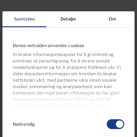
Samtykke
Detaljer
Om
Ser du etter flere alternativer?
Du kan også være interessert i disse
eiendommene
Denne nettsiden anvender cookies
Vi bruker informasjonskapsler for å gi innhold og
annonser et personlig preg, for å levere sosiale
mediefunksjoner og for å analysere trafikken vår. Vi
Reservert
deler dessuten informasjon om hvordan du bruker
nettstedet vårt, med partnerne våre innen sosiale
medier, annonsering og analysearbeid, som kan
kombinere den med annen informasjon du har gjort
tilgjengelig for dem, eller som de har samlet inn
gjennom din bruk av tjenestene deres. Du kan
administrere samtykkeinnstillingene dine når som
Samtykkevalg
helst fra vår
Cookies Policy-side
.
Nødvendig
€175,000
25 Bilder
Virtuell tur
Video