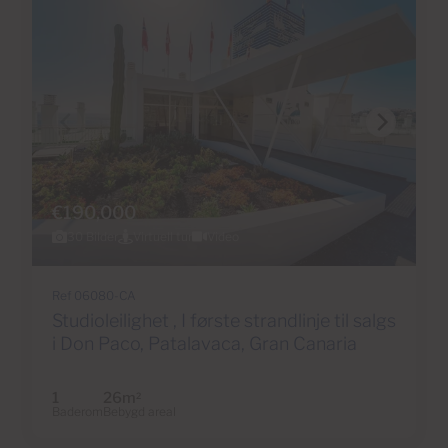
€190,000
30 Bilder
Virtuell tur
Video
Ref 06080-CA
Studioleilighet , I første strandlinje til salgs
i Don Paco, Patalavaca, Gran Canaria
1
26m
2
Baderom
Bebygd areal