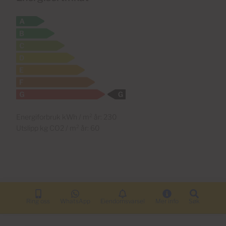
Energiforbruk kWh / m² år: 230
Utslipp kg CO2 / m² år: 60
Ring oss
WhatsApp
Eiendomsvarsel
Mer info
Søk