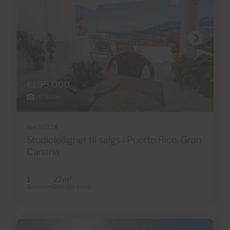
€195,000
38 Bilder
Ref S0274
Studioleilighet til salgs i Puerto Rico, Gran
Canaria
1
27m
2
Baderom
Bebygd areal