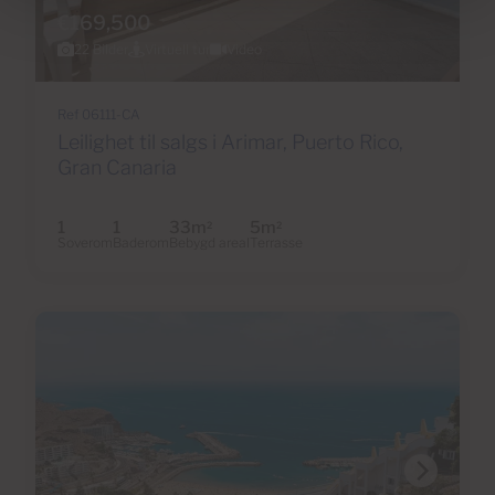
€169,500
22 Bilder
Virtuell tur
Video
Ref 06111-CA
Leilighet til salgs i Arimar, Puerto Rico,
Gran Canaria
1
1
33m
5m
2
2
Soverom
Baderom
Bebygd areal
Terrasse