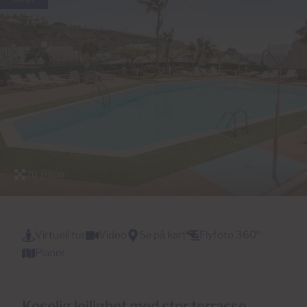
20 Bilder
Virtuell tur
Video
Se på kart
Flyfoto 360º
Planer
Koselig leilighet med stor terrasse