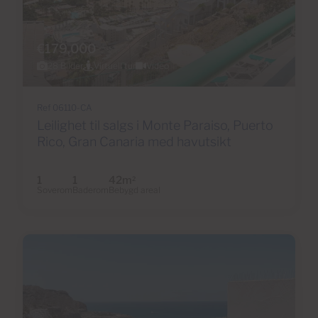
€179,000
28 Bilder
Virtuell tur
Video
Ref 06110-CA
Leilighet til salgs i Monte Paraiso, Puerto
Rico, Gran Canaria med havutsikt
1
1
42m
2
Soverom
Baderom
Bebygd areal