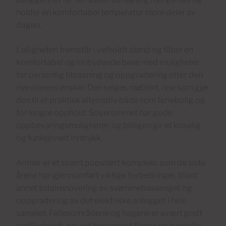
holder en komfortabel temperatur store deler av
dagen.
Leiligheten fremstår i velholdt stand og tilbyr en
komfortabel og innbydende base med muligheter
for personlig tilpasning og oppgradering etter den
nye eierens ønsker. Den selges møblert, noe som gjør
den til et praktisk alternativ både som feriebolig og
for lengre opphold. Soverommet har gode
oppbevaringsmuligheter, og boligen gir et koselig
og funksjonelt inntrykk.
Arimar er et svært populært kompleks som de siste
årene har gjennomført viktige forbedringer, blant
annet totalrenovering av svømmebassenget og
oppgradering av det elektriske anlegget i hele
sameiet. Fellesområdene og hagene er svært godt
vedlikeholdt, og ved bassenget finnes en hyggelig