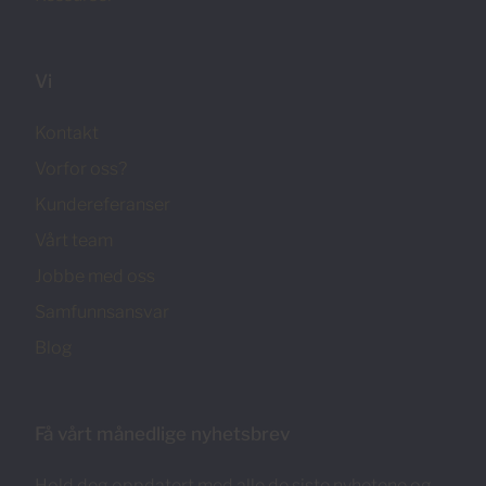
Vi
Kontakt
Vorfor oss?
Kundereferanser
Vårt team
Jobbe med oss
Samfunnsansvar
Blog
Få vårt månedlige nyhetsbrev
Hold deg oppdatert med alle de siste nyhetene og