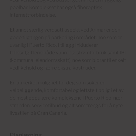
poolbar. Komplekset har også fiberoptisk
internettforbindelse.
Et annet særlig verdsatt aspekt ved Arimar er den
gode tilgangen på parkering i området, noe som er
uvanlig i Puerto Rico. I tillegg inkluderer
fellesutgiftene både vann- og strømforbruk samt IBI
(kommunal eiendomsskatt), noe som bidrar til enkelt
vedlikehold og færre ekstra kostnader.
En utmerket mulighet for deg som søker en
velbeliggende, komfortabel og lettstelt bolig i et av
de mest populære kompleksene i Puerto Rico, nær
stranden, servicetilbud og alt som trengs for å nyte
livsstilen på Gran Canaria.
Planløsning