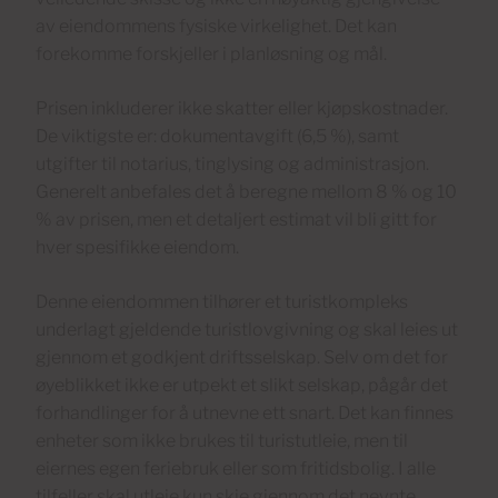
av eiendommens fysiske virkelighet. Det kan
forekomme forskjeller i planløsning og mål.
Prisen inkluderer ikke skatter eller kjøpskostnader.
De viktigste er: dokumentavgift (6,5 %), samt
utgifter til notarius, tinglysing og administrasjon.
Generelt anbefales det å beregne mellom 8 % og 10
% av prisen, men et detaljert estimat vil bli gitt for
hver spesifikke eiendom.
Denne eiendommen tilhører et turistkompleks
underlagt gjeldende turistlovgivning og skal leies ut
gjennom et godkjent driftsselskap. Selv om det for
øyeblikket ikke er utpekt et slikt selskap, pågår det
forhandlinger for å utnevne ett snart. Det kan finnes
enheter som ikke brukes til turistutleie, men til
eiernes egen feriebruk eller som fritidsbolig. I alle
tilfeller skal utleie kun skje gjennom det nevnte