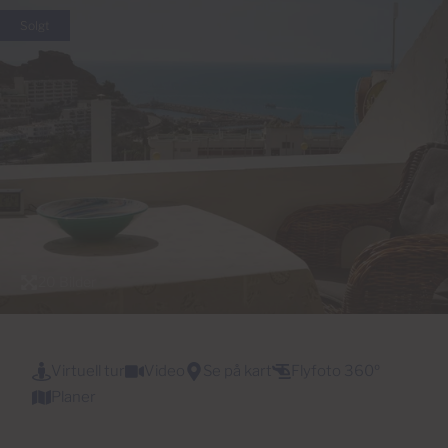
Solgt
20 Bilder
Virtuell tur
Video
Se på kart
Flyfoto 360º
Planer