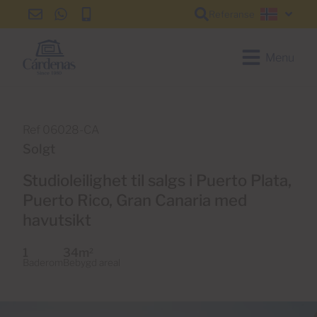
Referanse
info@cardenas-
+34
+34
Norsk
grancanaria.com
928
928
150
150
Menu
650
650
Ref 06028-CA
Solgt
Studioleilighet til salgs i Puerto Plata,
Puerto Rico, Gran Canaria med
havutsikt
1
34m
2
Baderom
Bebygd areal