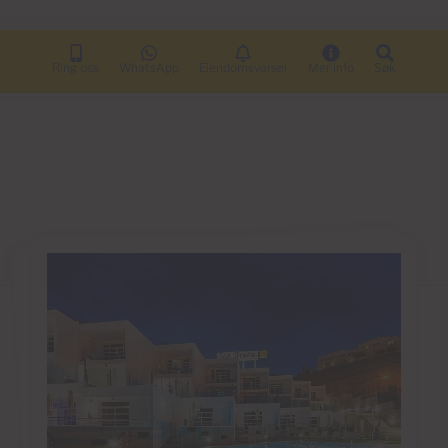
Ring oss
WhatsApp
Eiendomsvarsel
Mer info
Søk