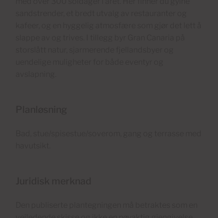
med over 300 soldager i året. Her finner du gylne
sandstrender, et bredt utvalg av restauranter og
kafeer, og en hyggelig atmosfære som gjør det lett å
slappe av og trives. I tillegg byr Gran Canaria på
storslått natur, sjarmerende fjellandsbyer og
uendelige muligheter for både eventyr og
avslapning.
Planløsning
Bad, stue/spisestue/soverom, gang og terrasse med
havutsikt.
Juridisk merknad
Den publiserte plantegningen må betraktes som en
veiledende skisse og ikke en nøyaktig gjengivelse