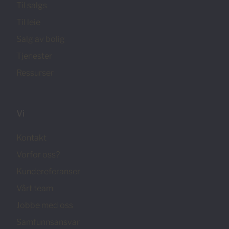
Til salgs
Til leie
Salg av bolig
Tjenester
Ressurser
Vi
Kontakt
Vorfor oss?
Kundereferanser
Vårt team
Jobbe med oss
Samfunnsansvar