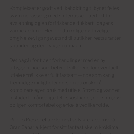
Komplekset er godt vedlikeholdt og tilbyr et felles
svømmebasseng med solterrasse – perfekt for
avslapning og en forfriskende dukkert i dagens
varmeste timer. Her bor du i rolige og trivelige
omgivelser, i gangavstand til butikker, restauranter,
stranden og den livlige marinaen.
Det pågår for tiden forhandlinger med en ny
utbygger, noe som betyr at vilkårene for eventuell
utleie ennå ikke er fullt fastsatt — noe som kan gi
fremtidige muligheter dersom du ønsker å
kombinere egen bruk med utleie. Strøm og vann er
inkludert i månedlige felleskostnader, noe som gjør
boligen komfortabel og enkel å vedlikeholde.
Puerto Rico er et av de mest solsikre stedene på
Gran Canaria, kjent for sitt fantastiske mikroklima