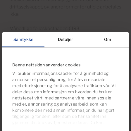
driftsselskapet, og andre former for utleie anbefales
ikke.
Månedlige felleskostnader: €193
Samtykke
Detaljer
Om
Fasiliteter
Innebygde garderober
Denne nettsiden anvender cookies
Heis
Vi bruker informasjonskapsler for å gi innhold og
annonser et personlig preg, for å levere sosiale
Balkong
mediefunksjoner og for å analysere trafikken vår. Vi
Fellesutgifter inkl. vann
deler dessuten informasjon om hvordan du bruker
nettstedet vårt, med partnerne våre innen sosiale
Fellesutgifter inkl. strøm
medier, annonsering og analysearbeid, som kan
Lys
kombinere den med annen informasjon du har gjort
Møblert
tilgjengelig for dem, eller som de har samlet inn
gjennom din bruk av tjenestene deres. Du kan
Felles svømmebasseng
administrere samtykkeinnstillingene dine når som