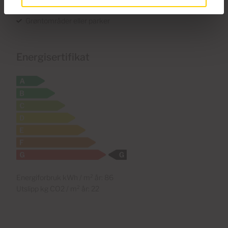
Restauranter
Grøntområder eller parker
Energisertifikat
Energiforbruk kWh / m² år: 86
Utslipp kg CO2 / m² år: 22