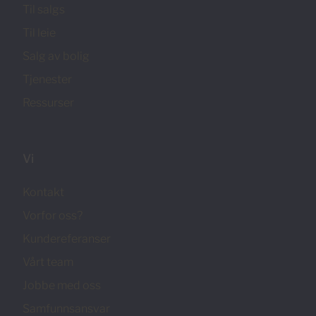
Til salgs
Til leie
Salg av bolig
Tjenester
Ressurser
Vi
Kontakt
Vorfor oss?
Kundereferanser
Vårt team
Jobbe med oss
Samfunnsansvar