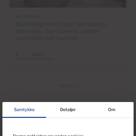
Ref PP25AJ18
Studioleilighet til salgs i San Agustín-
Bahía Feliz, Gran Canaria , I første
strandlinje med havutsikt
1
36m
2
Baderom
Bebygd areal
Side
1
av 1
Samtykke
Detaljer
Om
Ser du etter flere alternativer?
Bla gjennom våre eiendomstyper
Denne nettsiden anvender cookies