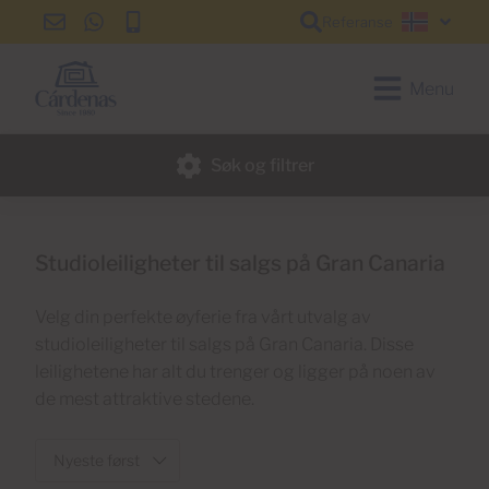
Referanse
info@cardenas-
+34
+34
Norsk
grancanaria.com
928
928
150
150
Menu
650
650
Søk og filtrer
Studioleiligheter til salgs på Gran Canaria
Velg din perfekte øyferie fra vårt utvalg av
studioleiligheter til salgs på Gran Canaria. Disse
leilighetene har alt du trenger og ligger på noen av
de mest attraktive stedene.