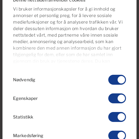
Blokkleiligheter
Bungalower
Vi bruker informasjonskapsler for å gi innhold og
Bygninger og
Duplekser
annonser et personlig preg, for å levere sosiale
Komplekser
mediefunksjoner og for å analysere trafikken vår. Vi
deler dessuten informasjon om hvordan du bruker
Eneboliger
Forretningslokaler
nettstedet vårt, med partnerne våre innen sosiale
Garasjer og Boder
Hus
medier, annonsering og analysearbeid, som kan
kombinere den med annen informasjon du har gjort
Landlig hus
Leiligheter
tilgjengelig for dem, eller som de har samlet inn
Penthouse-leiligheter
Tomter
gjennom din bruk av tjenestene deres. Du kan
administrere samtykkeinnstillingene dine når som
Villaer
Samtykkevalg
helst fra vår
Cookies Policy-side
.
Nødvendig
Egenskaper
Finn alt du trenger og mer til i elegante
Statistikk
studioleiligheter, mange av dem ligger på noen
av de beste stedene på øya, ideelle for å bo i
Markedsføring