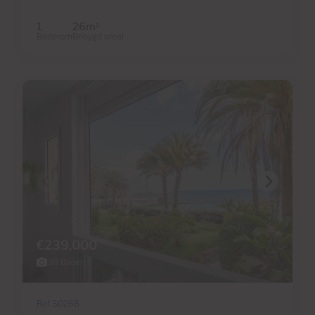
1
26m
2
Baderom
Bebygd areal
€239,000
38 Bilder
Ref S0268