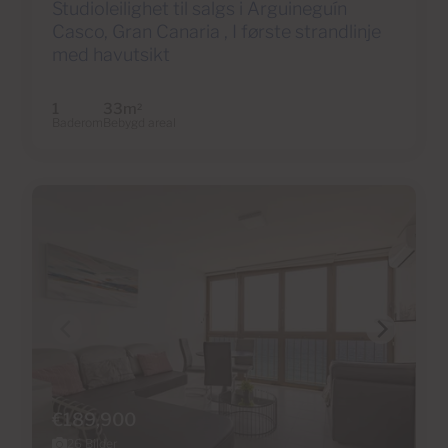
Studioleilighet til salgs i Arguineguín
Casco, Gran Canaria , I første strandlinje
med havutsikt
1
33m
2
Baderom
Bebygd areal
€189,900
26 Bilder