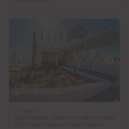
Baderom
Bebygd areal
€190,000
30 Bilder
Virtuell tur
Video
Ref 06080-CA
Studioleilighet , I første strandlinje til salgs
i Don Paco, Patalavaca, Gran Canaria