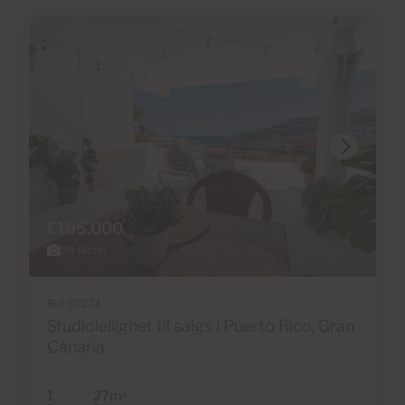
€195,000
38 Bilder
Ref S0274
Studioleilighet til salgs i Puerto Rico, Gran
Canaria
1
27m
2