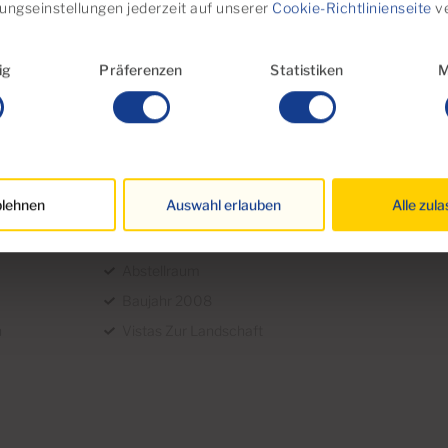
igungseinstellungen jederzeit auf unserer
Cookie-Richtlinienseite
ve
swahl
ig
Präferenzen
Statistiken
M
Aufzug
lehnen
Auswahl erlauben
Alle zul
Hell
Nachmittagssonne
Abstellraum
Baujahr 2008
n
Vistas Zur Landschaft