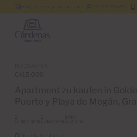
info@cardenas-grancanaria.com
+34 928 150 650
Ref 06057-CA
€415,000
Apartment zu kaufen in Gold
Puerto y Playa de Mogán, Gra
2
1
57m
2
Schlafzimmer
Badezimmer
Baufläche
Neue Suche starten