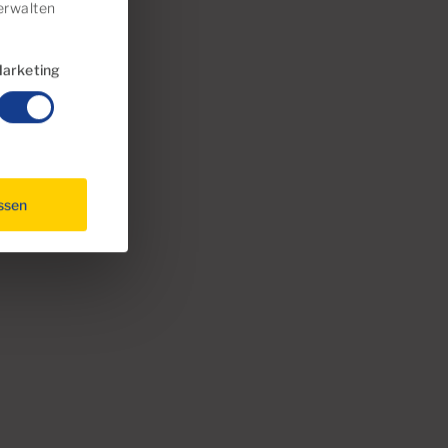
rwalten
arketing
assen