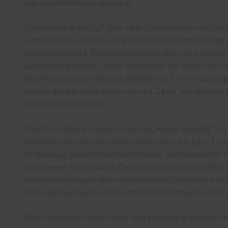
und angenehmer Umgebung.
Die Wohnung verfügt über zwei Schlafzimmer und übe
Lichteinfall sowie eine sorgfältig durchdachte Raumau
einladend macht. Sie befindet sich in einer sehr attr
Gemeinschaftspool, in der Immobilien nur selten zum V
Nachfrage und anhaltende Beliebtheit. Zur Immobilie g
und ein großer Abstellraum von ca. 24 m², ein seltene
Funktionalität bietet.
Puerto de Mogán, bekannt als das „Kleine Venedig“, is
Canarias und zieht seit Jahren Menschen aus ganz Eur
Umgebung, farbenfrohen Architektur, blumenreichen B
gehobenen Atmosphäre. Der Ort bietet einen gepflegt
und ein lebendiges, aber harmonisches Ortsleben so
mit vielen Sonnenstunden und milden Temperaturen da
Gran Canaria ist bekannt für sein ganzjährig stabiles 