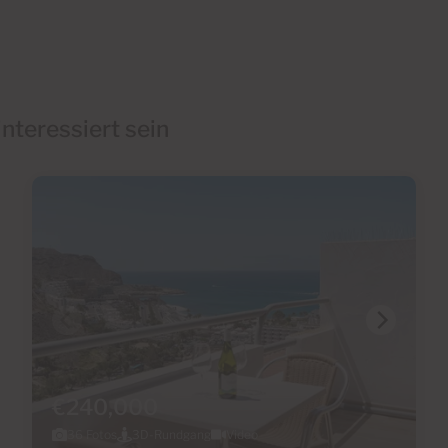
nteressiert sein
€240,000
36 Fotos
3D-Rundgang
Video