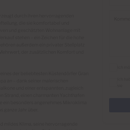
Kommenta
rzeugt durch ihren hervorragenden
fteilung, die sie komfortabel und
aktiven und geschätzten Wohnanlage mit
erkauf stehen – ein Zeichen für die hohe
ehören außerdem ein privater Stellplatz
r Mehrwert, der zusätzlichen Komfort und
Ich mö
t eines der beliebtesten Küstendörfer Gran
Ich ha
opa an – dank seiner malerischen
sie
alkone und einer entspannten, zugleich
en Strand, einen charmanten Yachthafen
wie ein besonders angenehmes Mikroklima
s ganze Jahr über.
und mildes Klima, seine hervorragende