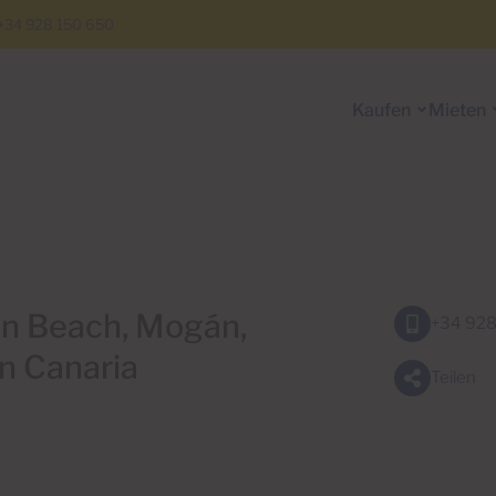
+34 928 150 650
Kaufen
Mieten
en Beach, Mogán,
+34 928
n Canaria
Teilen