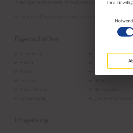
Ihnen gerne eine detaillierte Kostenaufstellung.
Ihre Einwill
Einwilligungsau
Monatliche Gemeinschaftskosten: €85
Notwend
Eigenschaften
Klimaanlage
Einbauschränke
Ab
Balkon
Garten
Möbliert
Gemeinschaftspool
Terrasse
Markise
Video intercom
Mit Parkplatz
Einzugsbereit
Orientierung Weste
Umgebung