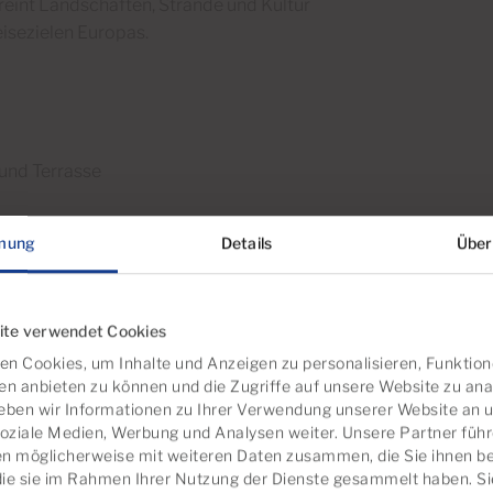
reint Landschaften, Strände und Kultur
eisezielen Europas.
und Terrasse
mung
Details
Über
izze zu betrachten und stellt keine exakte
ite verwendet Cookies
obilie dar; Abweichungen in der
n Cookies, um Inhalte und Anzeigen zu personalisieren, Funktion
en anbieten zu können und die Zugriffe auf unsere Website zu ana
ben wir Informationen zu Ihrer Verwendung unserer Website an 
enkosten. Zu den wichtigsten zählen die
soziale Medien, Werbung und Analysen weiter. Unsere Partner führ
und Verwaltungsgebühren. Diese belaufen
n möglicherweise mit weiteren Daten zusammen, die Sie ihnen ber
 jede konkrete Immobilie erstellen wir
die sie im Rahmen Ihrer Nutzung der Dienste gesammelt haben. S