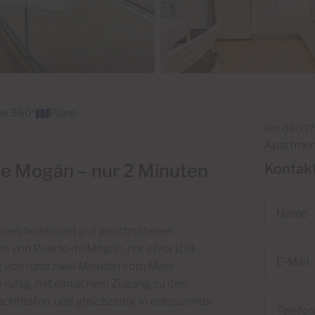
me 360º
Pläne
Ref 06057
Apartmen
de Mogán – nur 2 Minuten
Kontakt
Name
hen, hellen und gut geschnittenen
en von Puerto de Mogán, nur etwa 100
E-
 von rund zwei Minuten vom Meer
Mail
h ruhig, mit einfachem Zugang zu den
Telefon
hthafen, und gleichzeitig in entspannter