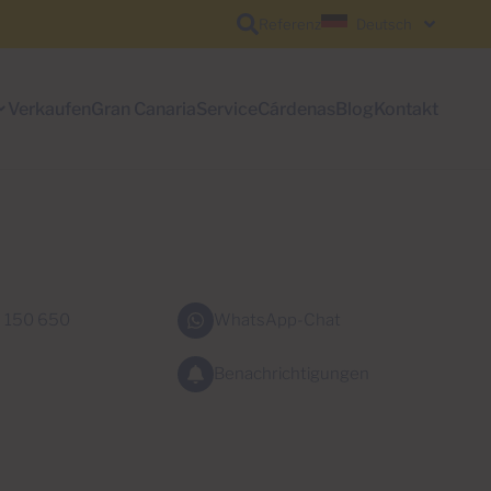
Referenz
Deutsch
Verkaufen
Gran Canaria
Service
Cárdenas
Blog
Kontakt
 150 650
WhatsApp-Chat
Benachrichtigungen