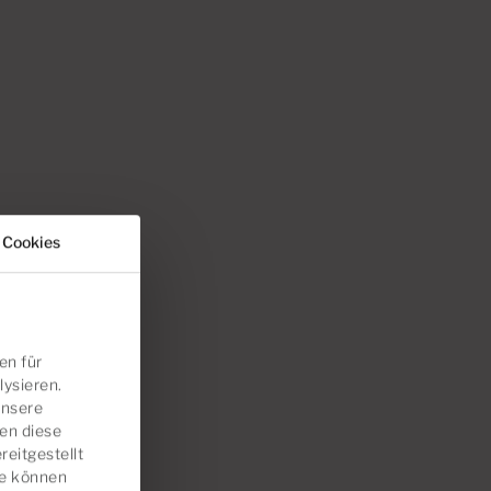
 Cookies
en für
lysieren.
unsere
en diese
eitgestellt
ie können