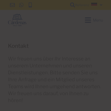
Referenz
info@cardenas-
+34
+34
Deutsc
grancanaria.com
928
928
150
150
Menu
650
650
Kontakt
Wir freuen uns über Ihr Interesse an
unserem Unternehmen und unseren
Dienstleistungen. Bitte senden Sie uns
Ihre Anfrage und ein Mitglied unseres
Teams wird Ihnen umgehend antworten.
Wir freuen uns darauf, von Ihnen zu
hören!