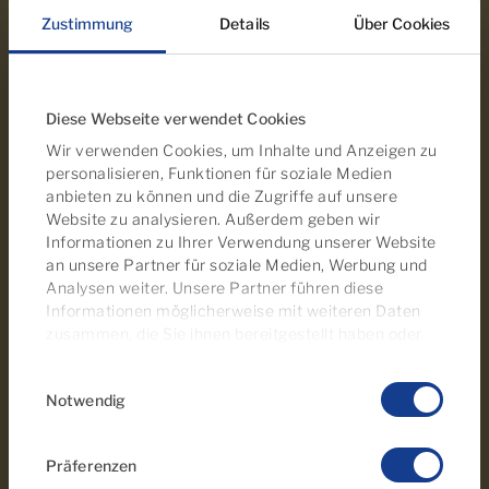
Zustimmung
Details
Über Cookies
Diese Webseite verwendet Cookies
Wir verwenden Cookies, um Inhalte und Anzeigen zu
personalisieren, Funktionen für soziale Medien
anbieten zu können und die Zugriffe auf unsere
Puerto Rico
Website zu analysieren. Außerdem geben wir
Informationen zu Ihrer Verwendung unserer Website
Av. Tomás Roca Bosch, 6
an unsere Partner für soziale Medien, Werbung und
35130 Puerto Rico
Analysen weiter. Unsere Partner führen diese
+34 928 150 650
Informationen möglicherweise mit weiteren Daten
zusammen, die Sie ihnen bereitgestellt haben oder
info@cardenas-grancanaria.com
die sie im Rahmen Ihrer Nutzung der Dienste
Karte anzeigen
Einwilligungsauswahl
gesammelt haben. Sie können Ihre
Montag bis Freitag 09:00 - 17:00
Notwendig
Einwilligungseinstellungen jederzeit auf unserer
Cookie-Richtlinienseite
verwalten
Präferenzen