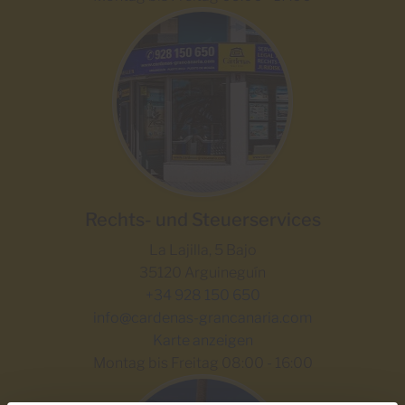
Rechts- und Steuerservices
La Lajilla, 5 Bajo
35120 Arguineguín
+34 928 150 650
info@cardenas-grancanaria.com
Karte anzeigen
Montag bis Freitag 08:00 - 16:00