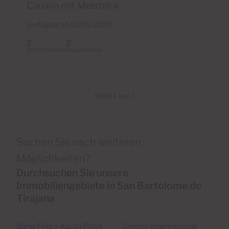
Canaria mit Meerblick
Verfügbar ab 01/09/2026
2
2
Schlafzimmer
Badezimmer
Seite
1
von 1
Suchen Sie nach weiteren
Möglichkeiten?
Durchsuchen Sie unsere
Immobiliengebiete in San Bartolome de
Tirajana
Bahia Feliz y Aguila Playa
Campo Internacional