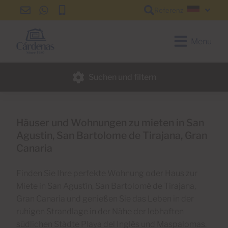
Referenz
info@cardenas-
+34
+34
Deutsc
grancanaria.com
928
928
150
150
Menu
650
650
Suchen und filtern
Häuser und Wohnungen zu mieten in San
Agustin, San Bartolome de Tirajana, Gran
Canaria
Finden Sie Ihre perfekte Wohnung oder Haus zur
Miete in San Agustín, San Bartolomé de Tirajana,
Gran Canaria und genießen Sie das Leben in der
ruhigen Strandlage in der Nähe der lebhaften
südlichen Städte Playa del Inglés und Maspalomas.