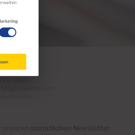
rwalten
arketing
assen
ick, seine
e Möglichkeiten von
n spannenden
r unseren
monatlichen Newsletter