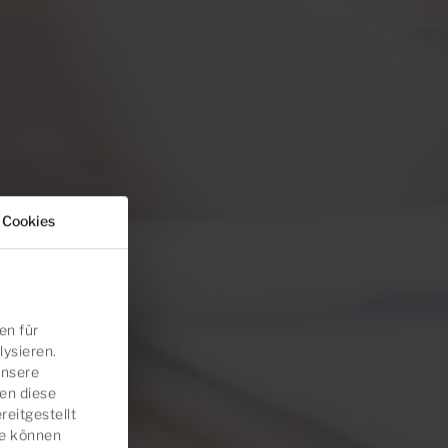
 Cookies
en für
lysieren.
unsere
en diese
eitgestellt
ie können