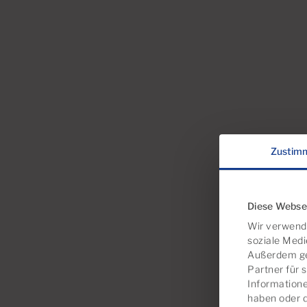
Zustim
Diese Webse
Wir verwende
soziale Medi
Außerdem ge
Partner für 
Informatione
haben oder 