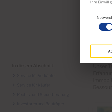
Ihre Einwill
Einwilligungsau
Notwend
Ab
In diesem Abschnitt
Unser T
Erfahru
Service für Verkäufer
Immobil
Service für Käufer
Ressour
Rechts- und Steuerberatung
Investoren und Bauträger