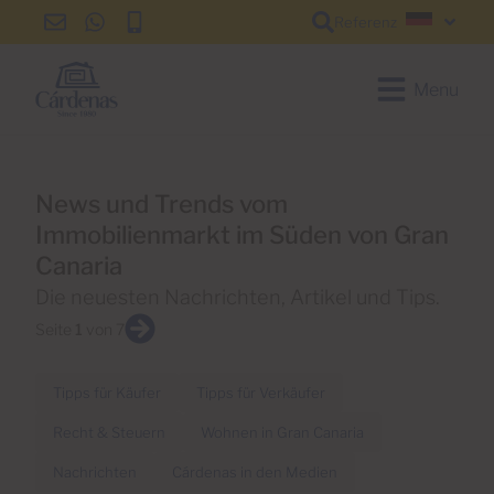
Referenz
info@cardenas-
+34
+34
Deutsc
grancanaria.com
928
928
150
150
Menu
650
650
News und Trends vom
Immobilienmarkt im Süden von Gran
Canaria
Die neuesten Nachrichten, Artikel und Tips.
Seite
1
von 7
Tipps für Käufer
Tipps für Verkäufer
Recht & Steuern
Wohnen in Gran Canaria
Nachrichten
Cárdenas in den Medien