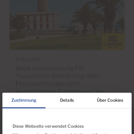
16 May 2025
Neue Voraussetzung Für
Touristische Vermietung Oder
Ferienwohnungen (VV):
Ausdrückliche Zustimmung Der
Eigentümergemeinschaft
Zustimmung
Details
Über Cookies
Diese Webseite verwendet Cookies