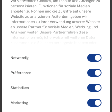
Wir verwenden Cookies, um Inhalte und Anzeigen zu
personalisieren, Funktionen für soziale Medien
anbieten zu können und die Zugriffe auf unsere
Website zu analysieren. Außerdem geben wir
Informationen zu Ihrer Verwendung unserer Website
an unsere Partner für soziale Medien, Werbung und
Analysen weiter. Unsere Partner führen diese
Informationen möglicherweise mit weiteren Daten
zusammen, die Sie ihnen bereitgestellt haben oder
die sie im Rahmen Ihrer Nutzung der Dienste
07 May 2025
Einwilligungsauswahl
gesammelt haben. Sie können Ihre
Wichtige Unterlagen Für Den
Notwendig
Einwilligungseinstellungen jederzeit auf unserer
Verkauf Ihrer Immobilie Auf Gran
Cookie-Richtlinienseite
verwalten
Canaria
Präferenzen
Statistiken
Marketing