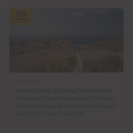
23 Oct 2024
Norwegische Zeitung Canariavisen
Interviewt Carolina Garcia Über Das,
Was Norweger Beim Immobilienkauf
Auf Gran Canaria Suchen