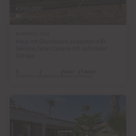
€350,000
84 Fotos
Ref PM0033-5034
Haus mit Grundstück zu kaufen in El
Salobre, Gran Canaria mit optionaler
Garage
5
1
194m
27,46m
2
2
Schlafzimmer
Badezimmer
Baufläche
Terrasse