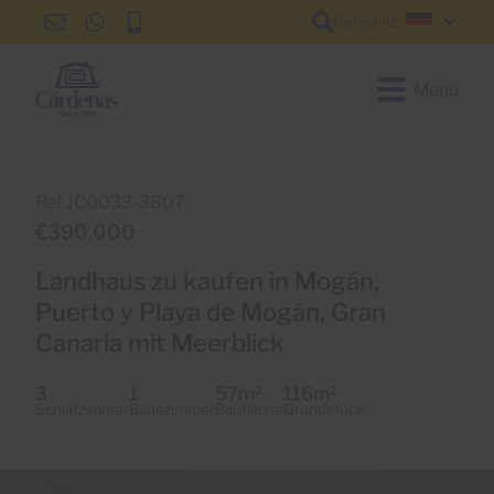
Referenz
info@cardenas-
+34
+34
Deutsc
grancanaria.com
928
928
150
150
Menu
650
650
Ref JC0033-3807
€390,000
Landhaus zu kaufen in Mogán,
Puerto y Playa de Mogán, Gran
Canaria mit Meerblick
3
1
57m
116m
2
2
Schlafzimmer
Badezimmer
Baufläche
Grundstück