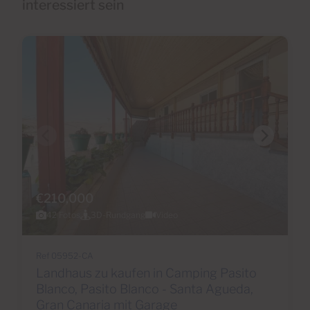
interessiert sein
€210,000
42 Fotos
3D-Rundgang
Video
Ref 05952-CA
Landhaus zu kaufen in Camping Pasito
Blanco, Pasito Blanco - Santa Agueda,
Gran Canaria mit Garage