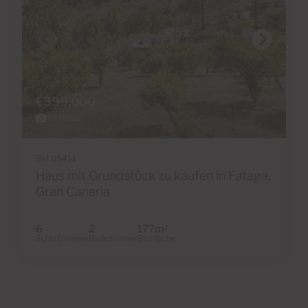
€399,000
65 Fotos
Ref 05414
Haus mit Grundstück zu kaufen in Fataga,
Gran Canaria
6
2
177m
2
Schlafzimmer
Badezimmer
Baufläche