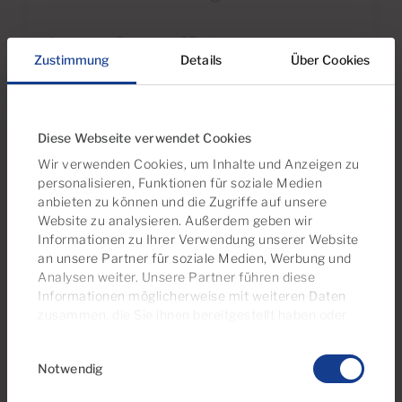
4
3
87m
2
Schlafzimmer
Badezimmer
Baufläche
Zustimmung
Details
Über Cookies
Diese Webseite verwendet Cookies
Wir verwenden Cookies, um Inhalte und Anzeigen zu
personalisieren, Funktionen für soziale Medien
anbieten zu können und die Zugriffe auf unsere
Website zu analysieren. Außerdem geben wir
Informationen zu Ihrer Verwendung unserer Website
an unsere Partner für soziale Medien, Werbung und
Analysen weiter. Unsere Partner führen diese
Informationen möglicherweise mit weiteren Daten
zusammen, die Sie ihnen bereitgestellt haben oder
€250,000
die sie im Rahmen Ihrer Nutzung der Dienste
32 Fotos
3D-Rundgang
Video
Einwilligungsauswahl
gesammelt haben. Sie können Ihre
Notwendig
Einwilligungseinstellungen jederzeit auf unserer
Cookie-Richtlinienseite
verwalten
Ref 06105-CA