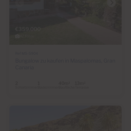
€359,000
42 Fotos
Ref MS-5904
Bungalow zu kaufen in Maspalomas, Gran
Canaria
2
1
40m
13m
2
2
Schlafzimmer
Badezimmer
Baufläche
Terrasse