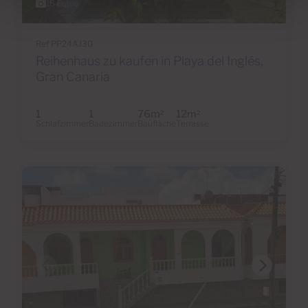
18 Fotos
Ref PP24AJ30
Reihenhaus zu kaufen in Playa del Inglés,
Gran Canaria
1
1
76m
12m
2
2
Schlafzimmer
Badezimmer
Baufläche
Terrasse