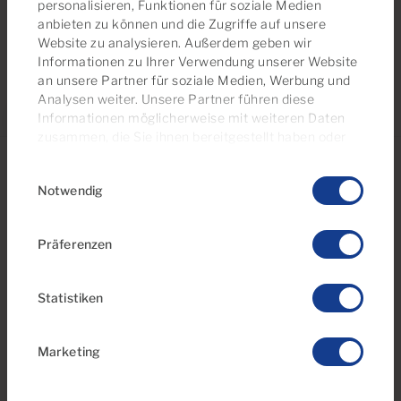
personalisieren, Funktionen für soziale Medien
anbieten zu können und die Zugriffe auf unsere
Website zu analysieren. Außerdem geben wir
Informationen zu Ihrer Verwendung unserer Website
an unsere Partner für soziale Medien, Werbung und
Analysen weiter. Unsere Partner führen diese
Informationen möglicherweise mit weiteren Daten
zusammen, die Sie ihnen bereitgestellt haben oder
die sie im Rahmen Ihrer Nutzung der Dienste
Einwilligungsauswahl
gesammelt haben. Sie können Ihre
Notwendig
Einwilligungseinstellungen jederzeit auf unserer
Cookie-Richtlinienseite
verwalten
Präferenzen
Statistiken
Marketing