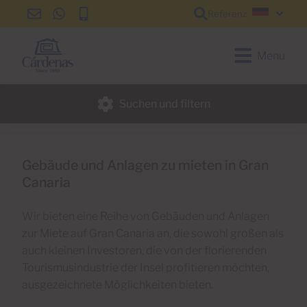
Referenz
info@cardenas-
+34
+34
Deutsc
grancanaria.com
928
928
150
150
Menu
650
650
Suchen und filtern
Gebäude und Anlagen zu mieten in Gran
Canaria
Wir bieten eine Reihe von Gebäuden und Anlagen
zur Miete auf Gran Canaria an, die sowohl großen als
auch kleinen Investoren, die von der florierenden
Tourismusindustrie der Insel profitieren möchten,
ausgezeichnete Möglichkeiten bieten.