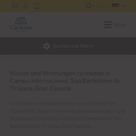
Referenz
info@cardenas-
+34
+34
Deutsc
grancanaria.com
928
928
150
150
Menu
650
650
Suchen und filtern
Häuser und Wohnungen zu mieten in
Campo Internacional, San Bartolome de
Tirajana, Gran Canaria
Im Zentrum von Maspalomas, wo der Ort auf die
Dünen trifft, finden Sie eine Auswahl an Häusern und
Wohnungen zur Miete in Campo Internacional, San
Bartolomé de Tirajana, Gran Canaria.