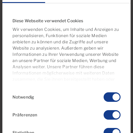
Immobilie in Campo Internacional mieten, haben Sie
leichten Zugang zu großartigen Einkaufs- und
Sporteinrichtungen, einer Vielzahl von Bars,
Diese Webseite verwendet Cookies
Restaurants und Clubs sowie zu den vielen Stränden
Wir verwenden Cookies, um Inhalte und Anzeigen zu
in der Umgebung. Und mit einem der besten Klimas
personalisieren, Funktionen für soziale Medien
der Welt wird Ihnen diese Gegend endlose
anbieten zu können und die Zugriffe auf unsere
Sonnentage und perfekte Sonnenuntergänge
Website zu analysieren. Außerdem geben wir
bescheren, so lange Sie sich für einen Aufenthalt
Informationen zu Ihrer Verwendung unserer Website
an unsere Partner für soziale Medien, Werbung und
entscheiden.
Analysen weiter. Unsere Partner führen diese
Informationen möglicherweise mit weiteren Daten
zusammen, die Sie ihnen bereitgestellt haben oder
die sie im Rahmen Ihrer Nutzung der Dienste
Einwilligungsauswahl
gesammelt haben. Sie können Ihre
Notwendig
Einwilligungseinstellungen jederzeit auf unserer
Cookie-Richtlinienseite
verwalten
Präferenzen
Statistiken