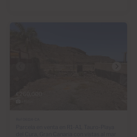
€260,000
8 Fotos
Ref 06114-CA
Parcela en venta en R1-A1, Tauro-Playa
del Cura, Gran Canaria con vistas al mar