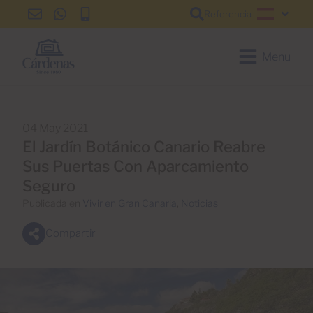
Referencia
info@cardenas-
+34
+34
Español
grancanaria.com
928
928
150
150
Menu
650
650
04 May 2021
El Jardín Botánico Canario Reabre
Sus Puertas Con Aparcamiento
Seguro
Publicada en
Vivir en Gran Canaria
,
Noticias
Compartir