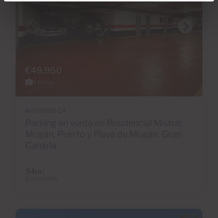
€49,950
5 Fotos
Ref 06090-CA
Parking en venta en Residencial Mistral,
Mogán, Puerto y Playa de Mogán, Gran
Canaria
34m
2
Construidos