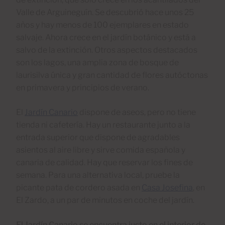
Valle de Arguineguín. Se descubrió hace unos 25
años y hay menos de 100 ejemplares en estado
salvaje. Ahora crece en el jardín botánico y está a
salvo de la extinción. Otros aspectos destacados
son los lagos, una amplia zona de bosque de
laurisilva única y gran cantidad de flores autóctonas
en primavera y principios de verano.
El
Jardín Canario
dispone de aseos, pero no tiene
tienda ni cafetería. Hay un restaurante junto a la
entrada superior que dispone de agradables
asientos al aire libre y sirve comida española y
canaria de calidad. Hay que reservar los fines de
semana. Para una alternativa local, pruebe la
picante pata de cordero asada en
Casa Josefina
, en
El Zardo, a un par de minutos en coche del jardín.
El Jardín Canario se encuentra justo en el interior de