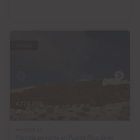
Ofertada
€774,000
9 Fotos
Ref 06078-CA
Parcela en venta en Puerto Rico, Gran