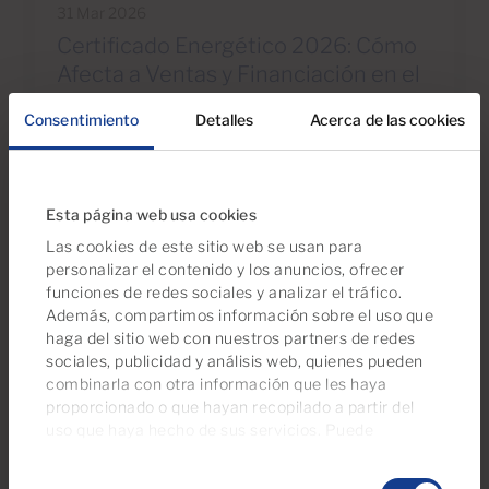
31 Mar 2026
Certificado Energético 2026: Cómo
Afecta a Ventas y Financiación en el
Sur de Gran Canaria
Consentimiento
Detalles
Acerca de las cookies
Esta página web usa cookies
Las cookies de este sitio web se usan para
Recomendamos
personalizar el contenido y los anuncios, ofrecer
Eche un vistazo a esta selección de
funciones de redes sociales y analizar el tráfico.
propiedades
Además, compartimos información sobre el uso que
haga del sitio web con nuestros partners de redes
sociales, publicidad y análisis web, quienes pueden
combinarla con otra información que les haya
proporcionado o que hayan recopilado a partir del
uso que haya hecho de sus servicios. Puede
gestionar su configuración de consentimientos en
Selección
cualquier momento desde nuestra página de
política