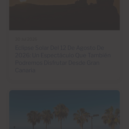
30 Jul 2026
Eclipse Solar Del 12 De Agosto De
2026: Un Espectáculo Que También
Podremos Disfrutar Desde Gran
Canaria