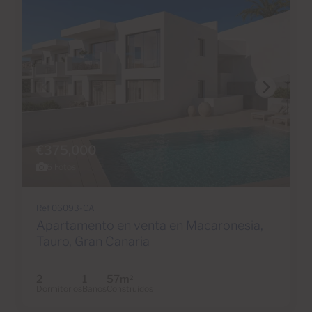
€375,000
6 Fotos
Ref 06093-CA
Apartamento en venta en Macaronesia,
Tauro, Gran Canaria
2
1
57m
2
Dormitorios
Baños
Construidos