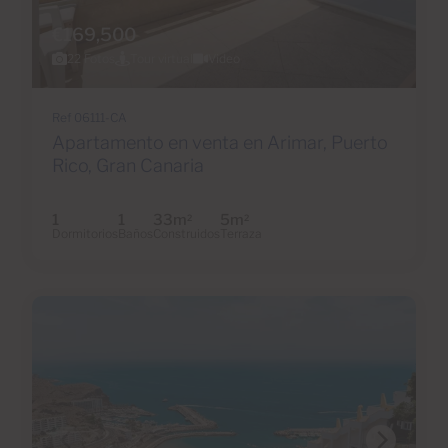
€169,500
22 Fotos
Tour virtual
Video
Ref 06111-CA
Apartamento en venta en Arimar, Puerto
Rico, Gran Canaria
1
1
33m
5m
2
2
Dormitorios
Baños
Construidos
Terraza