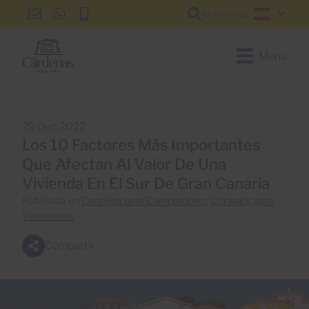
Referencia
info@cardenas-
+34
+34
Español
grancanaria.com
928
928
150
150
Menu
650
650
29 Dec 2022
Los 10 Factores Más Importantes
Que Afectan Al Valor De Una
Vivienda En El Sur De Gran Canaria
Publicada en
Consejos para Compradores
,
Consejos para
Vendedores
Compartir