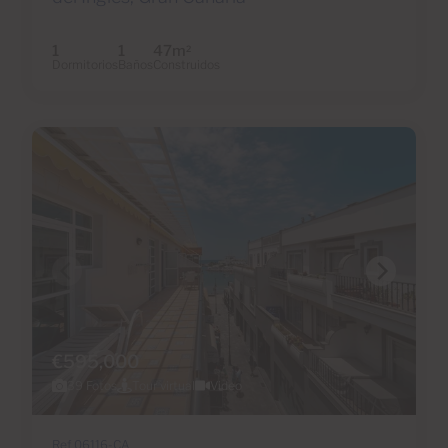
1
1
47m
2
Dormitorios
Baños
Construidos
€595,000
39 Fotos
Tour virtual
Video
Ref 06116-CA