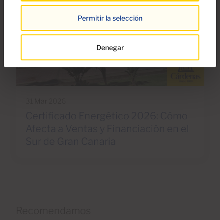
Permitir la selección
Denegar
31 Mar 2026
Certificado Energético 2026: Cómo
Afecta a Ventas y Financiación en el
Sur de Gran Canaria
Recomendamos