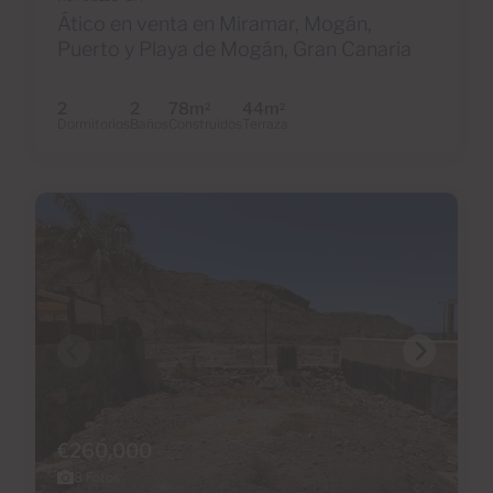
Ático en venta en Miramar, Mogán,
Puerto y Playa de Mogán, Gran Canaria
2
2
78m
44m
2
2
Dormitorios
Baños
Construidos
Terraza
€260,000
8 Fotos