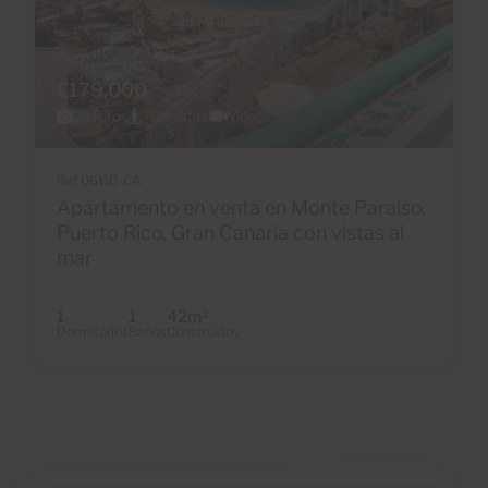
€179,000
28 Fotos
Tour virtual
Video
Ref 06110-CA
Apartamento en venta en Monte Paraiso,
Puerto Rico, Gran Canaria con vistas al
mar
1
1
42m
2
Dormitorios
Baños
Construidos