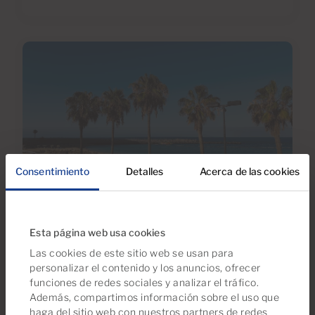
Consentimiento
Detalles
Acerca de las cookies
30 Jun 2026
Esta página web usa cookies
Todo lo que Debe Saber sobre el IBI y
la Tasa de Basura en el Sur de Gran
Las cookies de este sitio web se usan para
personalizar el contenido y los anuncios, ofrecer
Canaria
funciones de redes sociales y analizar el tráfico.
Además, compartimos información sobre el uso que
haga del sitio web con nuestros partners de redes