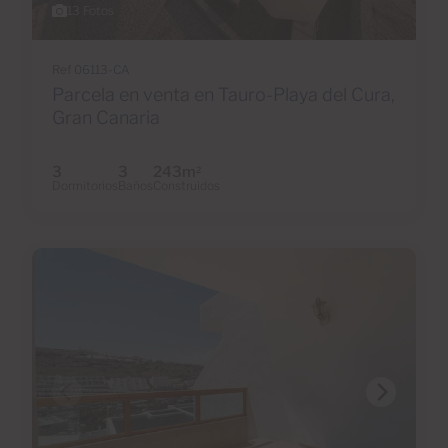
13 Fotos
Ref 06113-CA
Parcela en venta en Tauro-Playa del Cura,
Gran Canaria
3
3
243m
2
Dormitorios
Baños
Construidos