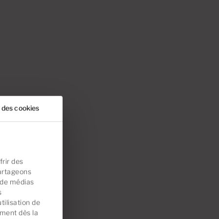
 des cookies
rir des
partageons
s de médias
s
tilisation de
ement dès la