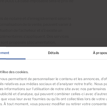
re (AJD). La base imposable sera le prix de
frais de notaire et d’enregistrement selon le
 formalisation de la vente, peuvent varier à
ituation de l’acheteur et s’il existe un
plémentaires s’appliquent. Des services
at sont proposés (documentation,
re autres), à caractère optionnel pour
ement
Détails
À propos
ra fournie à la personne intéressée.
ans l’opération. L’opération reste soumise
tilise des cookies.
nous permettent de personnaliser le contenu et les annonces, d'off
ocumentation légalement requises
tés relatives aux médias sociaux et d'analyser notre trafic. Nous 
s informations sur l'utilisation de notre site avec nos partenaire
publicité et d'analyse, qui peuvent combiner celles-ci avec d'autre
que vous leur avez fournies ou qu'ils ont collectées lors de votre u
es. À tout moment, vous pouvez modifier ou retirer votre consent