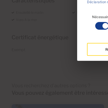
Caractéristiques
Déclaration 
Sélection
Ensoleillé le matin
En projet
du
Nécessai
Vues A la mer
consentement
Certificat énergétique
R
Exempt
Vous recherchez d'autres options ?
Vous pouvez également être intéressé