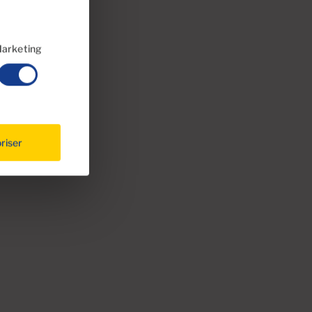
arketing
riser