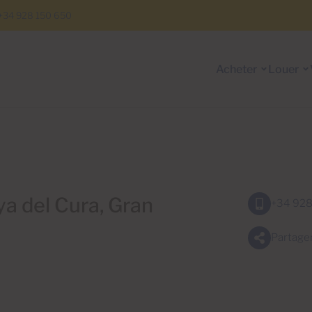
+34 928 150 650
Acheter
Louer
ya del Cura, Gran
+34 928
Partage