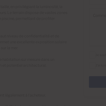
le, en privilégiant la luminosité, la
Commentai
eurs. Le terrain dispose de vastes zones
e piscine, permettant de profiter
aut niveau de confidentialité et de
permet une excellente exposition solaire
sur la mer.
Je sou
ne habitation sur mesure dans un
 et potentiel architectural.
J'ai lu
dent légalement à l’acheteur.