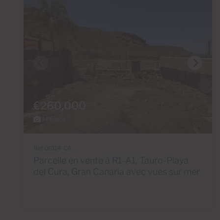
€260,000
8 Photos
Ref 06114-CA
Parcelle en vente à R1-A1, Tauro-Playa
del Cura, Gran Canaria avec vues sur mer