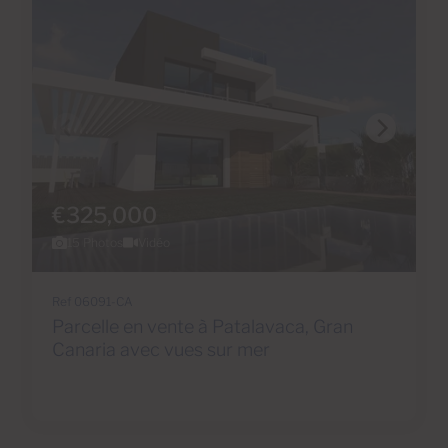
€325,000
15 Photos
Vidéo
Ref 06091-CA
Parcelle en vente à Patalavaca, Gran
Canaria avec vues sur mer