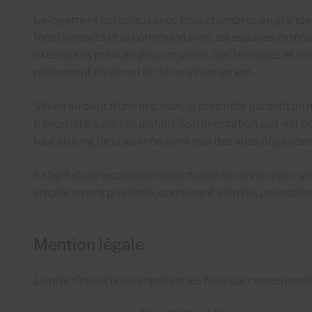
Le logement est conçu avec trois chambres de grande tail
fonctionnalité et la connexion avec les espaces extéri
extérieures prévues pour un jardin, des terrasses et un
pleinement du climat et de l’environnement.
Située au bout d’une impasse, la propriété garantit un h
tranquillité, sans circulation. Son orientation sud-est 
tout au long de la journée, ainsi que des vues dégagées 
Il s’agit d’une excellente opportunité de développer u
emplacement privilégié, combinant intimité, orientation
Mention légale
Le prix n’inclut ni les impôts ni les frais qui correspon