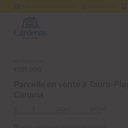
info@cardenas-grancanaria.com
+34 928 150 650
Ref 06113-CA
€325,000
Parcelle en vente à Tauro-Pla
Canaria
3
3
243m
507m
2
2
Chambres
Salles de bain
Surface construite
Terrain
Lancer une nouvelle recherche de propriété