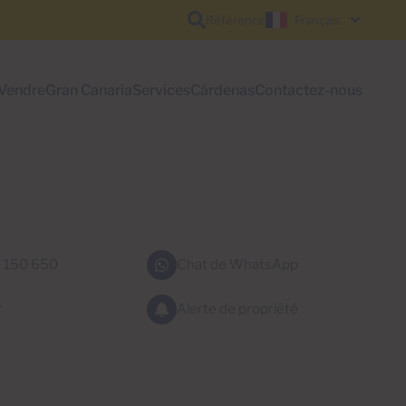
Référence
Français
Vendre
Gran Canaria
Services
Cárdenas
Contactez-nous
 150 650
Chat de WhatsApp
r
Alerte de propriété