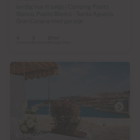
landlig hus til salgs i Camping Pasito
Blanco, Pasito Blanco - Santa Agueda,
Gran Canaria med garasje
4
3
87m
2
Soverom
Baderom
Bebygd areal
€289,000