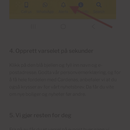
4. Opprett varselet på sekunder
Klikk på den blå bjellen og fyll inn navn og e-
postadresse. Godta vår personvernerklæring, og for
å få hele fordelen med Cardenas, anbefaler vi at du
også krysser av for vårt nyhetsbrev. Da får du vite
om nye boliger og nyheter før andre.
5. Vi gjør resten for deg
Fra nå av får du et varsel på e-post hver gang vi