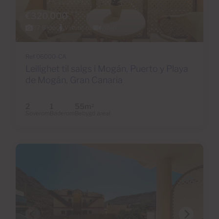
€320,000
37 Bilder
Virtuell tur
Video
Ref 06000-CA
Leilighet til salgs i Mogán, Puerto y Playa
de Mogán, Gran Canaria
2
1
55m
2
Soverom
Baderom
Bebygd areal