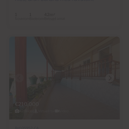
1
1
42m
2
Soverom
Baderom
Bebygd areal
€210,000
42 Bilder
Virtuell tur
Video
Ref 05952-CA