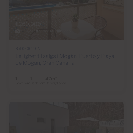
€260,000
32 Bilder
Virtuell tur
Video
Ref 06002-CA
Leilighet til salgs i Mogán, Puerto y Playa
de Mogán, Gran Canaria
1
1
47m
2
Soverom
Baderom
Bebygd areal