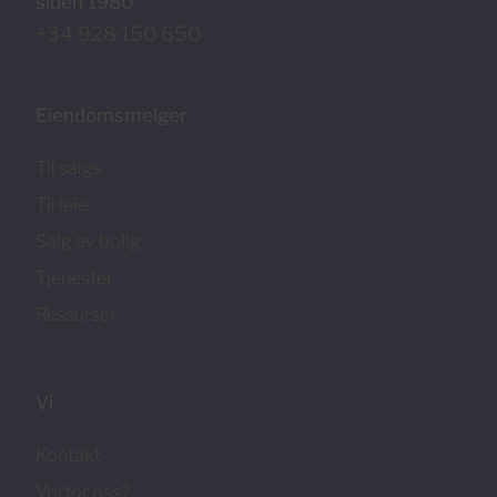
siden 1980
+34 928 150 650
Eiendomsmelger
Til salgs
Til leie
Salg av bolig
Tjenester
Ressurser
Vi
Kontakt
Vorfor oss?