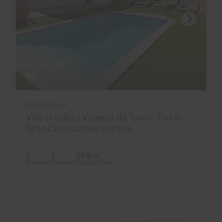
€950,000
47 Bilder
Ref 06032-CA
Villa til salgs i Venecia de Tauro, Tauro,
Gran Canaria med garasje
3
3
284m
2
Soverom
Baderom
Bebygd areal