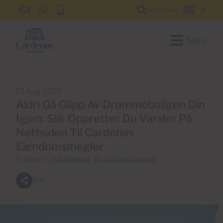
Referanse
info@cardenas-
+34
+34
Norsk
grancanaria.com
928
928
150
150
Menu
650
650
13 Aug 2025
Aldri Gå Glipp Av Drømmeboligen Din
Igjen: Slik Oppretter Du Varsler På
Nettsiden Til Cardenas
Eiendomsmegler
Publisert i
Tips til kjøper
,
Bo på Gran Canaria
Del