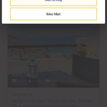
Vi anbefaler
Ta en titt på dette eiendomsutvalget
Ikke tillat
€164,000
28 Bilder
Virtuell tur
Video
Ref 05947-CA
Leilighet til salgs i Monte Paraiso, Puerto
Rico, Gran Canaria med havutsikt