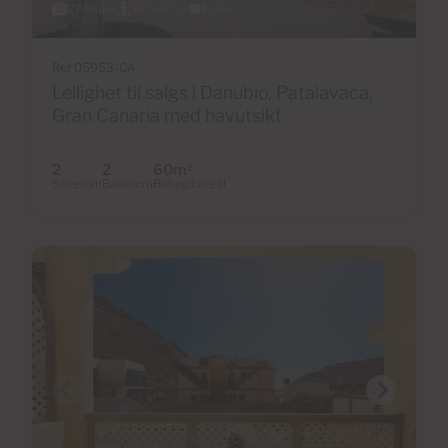
27 Bilder
Virtuell tur
Video
Ref 05953-CA
Leilighet til salgs i Danubio, Patalavaca,
Gran Canaria med havutsikt
2
2
60m
2
Soverom
Baderom
Bebygd areal