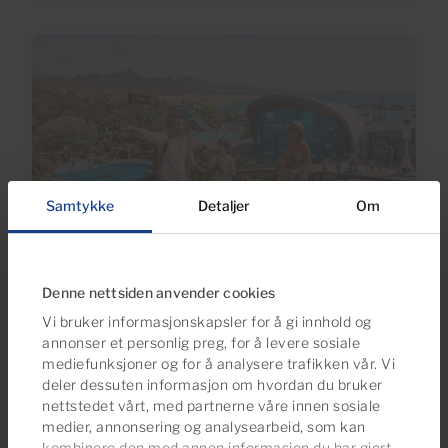
Samtykke
Detaljer
Om
05 May 2026
Denne nettsiden anvender cookies
Familieaktiviteter på Gran Canaria:
Vi bruker informasjonskapsler for å gi innhold og
Nyttig Informasjon om de Beste
annonser et personlig preg, for å levere sosiale
Stedene, Åpningstider og Priser
mediefunksjoner og for å analysere trafikken vår. Vi
deler dessuten informasjon om hvordan du bruker
nettstedet vårt, med partnerne våre innen sosiale
medier, annonsering og analysearbeid, som kan
kombinere den med annen informasjon du har gjort