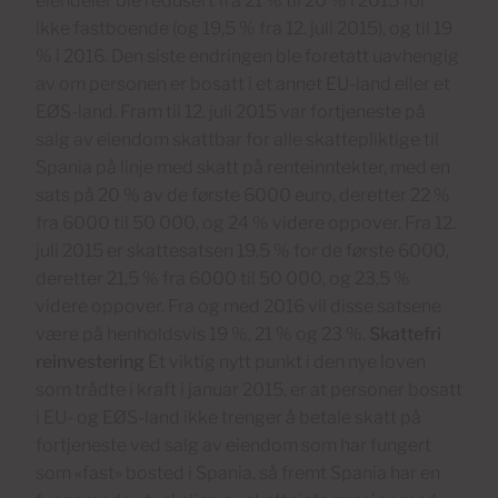
eiendeler ble redusert fra 21 % til 20 % i 2015 for
ikke fastboende (og 19,5 % fra 12. juli 2015), og til 19
% i 2016. Den siste endringen ble foretatt uavhengig
av om personen er bosatt i et annet EU-land eller et
EØS-land. Fram til 12. juli 2015 var fortjeneste på
salg av eiendom skattbar for alle skattepliktige til
Spania på linje med skatt på renteinntekter, med en
sats på 20 % av de første 6000 euro, deretter 22 %
fra 6000 til 50 000, og 24 % videre oppover. Fra 12.
juli 2015 er skattesatsen 19,5 % for de første 6000,
deretter 21,5 % fra 6000 til 50 000, og 23,5 %
videre oppover. Fra og med 2016 vil disse satsene
være på henholdsvis 19 %, 21 % og 23 %.
Skattefri
reinvestering
Et viktig nytt punkt i den nye loven
som trådte i kraft i januar 2015, er at personer bosatt
i EU- og EØS-land ikke trenger å betale skatt på
fortjeneste ved salg av eiendom som har fungert
som «fast» bosted i Spania, så fremt Spania har en