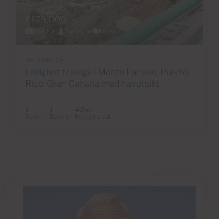
€179,000
28 Bilder
Virtuell tur
Video
Ref 06110-CA
Leilighet til salgs i Monte Paraiso, Puerto
Rico, Gran Canaria med havutsikt
1
1
42m
2
Soverom
Baderom
Bebygd areal