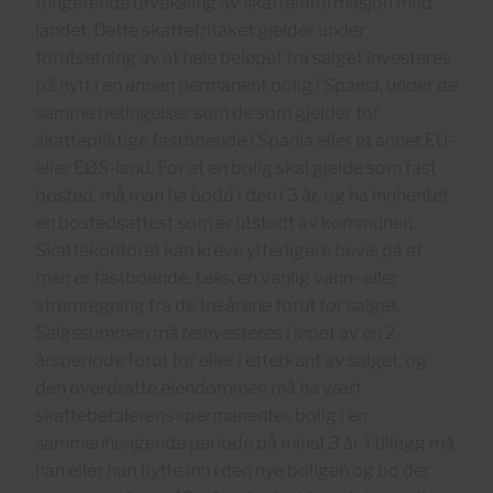
fungerende utveksling av skatteinformasjon med
landet. Dette skattefritaket gjelder under
forutsetning av at hele beløpet fra salget investeres
på nytt i en annen permanent bolig i Spania, under de
samme betingelser som de som gjelder for
skattepliktige fastboende i Spania eller et annet EU-
eller EØS-land. For at en bolig skal gjelde som fast
bosted, må man ha bodd i den i 3 år, og ha innhentet
en bostedsattest som er utstedt av kommunen.
Skattekontoret kan kreve ytterligere bevis på at
man er fastboende, f.eks. en vanlig vann- eller
strømregning fra de tre årene forut for salget.
Salgssummen må reinvesteres i løpet av en 2-
årsperiode forut for eller i etterkant av salget, og
den overdratte eiendommen må ha vært
skattebetalerens «permanente» bolig i en
sammenhengende periode på minst 3 år. I tillegg må
han eller hun flytte inn i den nye boligen og bo der