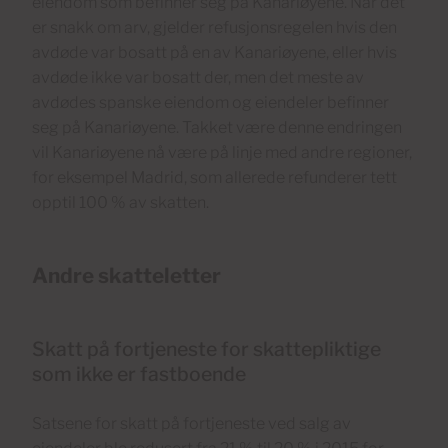
eiendom som befinner seg på Kanariøyene. Når det
er snakk om arv, gjelder refusjonsregelen hvis den
avdøde var bosatt på en av Kanariøyene, eller hvis
avdøde ikke var bosatt der, men det meste av
avdødes spanske eiendom og eiendeler befinner
seg på Kanariøyene. Takket være denne endringen
vil Kanariøyene nå være på linje med andre regioner,
for eksempel Madrid, som allerede refunderer tett
opptil 100 % av skatten.
Andre skatteletter
Skatt på fortjeneste for skattepliktige
som ikke er fastboende
Satsene for skatt på fortjeneste ved salg av