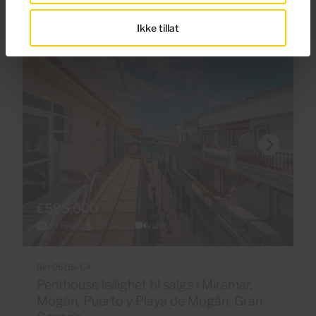
Ikke tillat
€595,000
39 Bilder
Virtuell tur
Video
Ref 06116-CA
Penthouse leilighet til salgs i Miramar,
Mogán, Puerto y Playa de Mogán, Gran