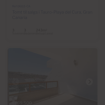
Ref 06113-CA
Tomt til salgs i Tauro-Playa del Cura, Gran
Canaria
3
3
243m
2
Soverom
Baderom
Bebygd areal
€169,500