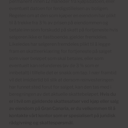
permanent innen 12 måneder fra kjøpsdatoen, eller
eventuelt datoen for ferdigstillelsen av boligen.
Regelen om at den som kjøper en eiendom har plikt
til å trekke fra 3 % av prisen på eiendommen og
betale inn som forskudd på skatt på fortjeneste hvis
selgeren ikke er fastboende, gjelder fremdeles.
Likeledes har selgeren fremdeles plikt til å legge
fram en skatteerklæring for fortjeneste på salget
som viser beløpet som skal betales, eller som
eventuelt kan refunderes (av de 3 % som er
innbetalt) i tilfelle det er snakk om tap. I nær framtid
vil det imidlertid bli slik at dersom reinvesteringen
har funnet sted forut for salget, kan den tas med i
beregningen av det aktuelle skattebeløpet.
Hvis du
er i tvil om gjeldende skattesatser ved kjøp eller salg
av eiendom på Gran Canaria, er du velkommen til å
kontakte vårt kontor som er spesialisert på juridisk
rådgivning og skattespørsmål.