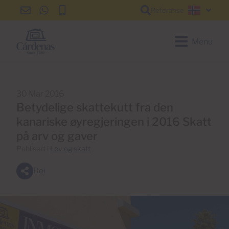
Referanse
info@cardenas-
+34
+34
Norsk
grancanaria.com
928
928
150
150
Menu
650
650
30 Mar 2016
Betydelige skattekutt fra den
kanariske øyregjeringen i 2016 Skatt
på arv og gaver
Publisert i
Lov og skatt
Del