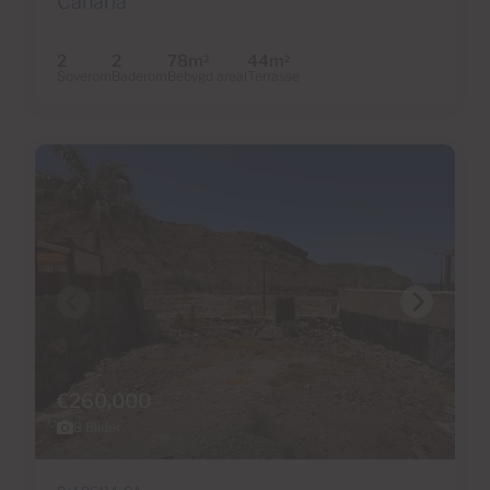
Canaria
2
2
78m
44m
2
2
Soverom
Baderom
Bebygd areal
Terrasse
€260,000
8 Bilder