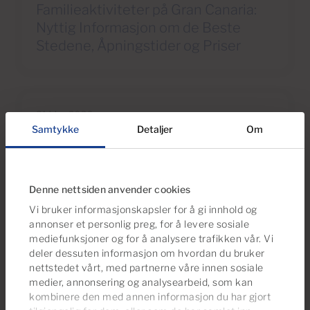
Familieaktiviteter på Gran Canaria:
Nyttig Informasjon om de Beste
Stedene, Åpningstider og Priser
31 Mar 2026
Samtykke
Detaljer
Om
Energimerking 2026: Hvordan det
Påvirker Salg og Finansiering i Sør-
Gran Canaria
Denne nettsiden anvender cookies
Vi bruker informasjonskapsler for å gi innhold og
annonser et personlig preg, for å levere sosiale
mediefunksjoner og for å analysere trafikken vår. Vi
deler dessuten informasjon om hvordan du bruker
Vi anbefaler
nettstedet vårt, med partnerne våre innen sosiale
medier, annonsering og analysearbeid, som kan
Ta en titt på dette eiendomsutvalget
kombinere den med annen informasjon du har gjort