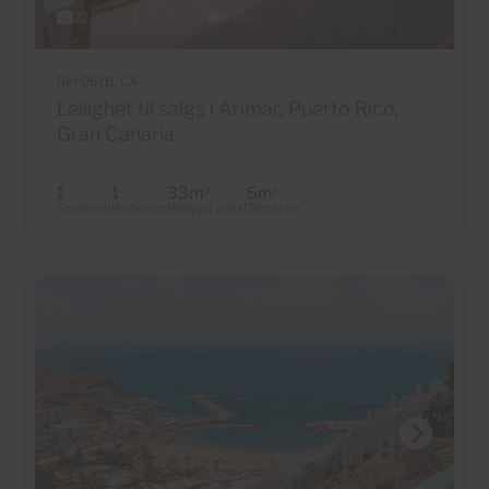
22 Bilder
Virtuell tur
Video
Ref 06111-CA
Leilighet til salgs i Arimar, Puerto Rico,
Gran Canaria
1
1
33m
5m
2
2
Soverom
Baderom
Bebygd areal
Terrasse