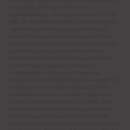
99,9 % av all skatt på arv og gaver som er betalt inn
av ektefeller, slektninger i rett ned- og
oppadstigende og linje, og som er bosatt i EU eller
EØS, når de mottar en arv eller gave som er formelt
registrert hos en notarius publicus. Dette er et
kjærkomment gjensyn med skattereglene fra før
2012, da den kanariske regjeringen refunderte 99,9
% av skatt på arv og gaver som ble avkrevd
familiemedlemmer. Denne ordningen har nå blitt
utvidet til å gjelde også personer som er
skattepliktige, men ikke bosatt i Spania, og
fastboende i EU eller EØS. På grunn av endringene i
skatteloven med virkning fra 1. januar 2015 kan
skattepliktige personer som ikke er fastboende i
Spania, samt personer bosatt i EU og EØS, nå dra
fordel av de skattelettene som er vedtatt for den
politiske regionen Kanariøyene. Når det gjelder
gaver, vil refusjonen gjelde hvis det er snakk om fast