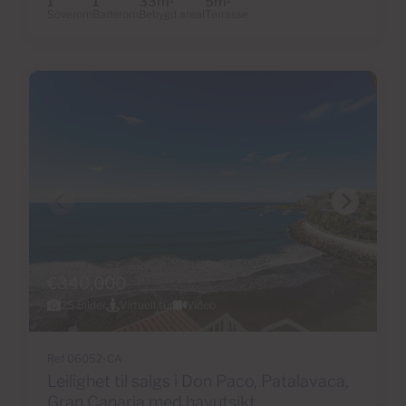
1
1
33m
5m
2
2
Soverom
Baderom
Bebygd areal
Terrasse
€340,000
25 Bilder
Virtuell tur
Video
Ref 06052-CA
Leilighet til salgs i Don Paco, Patalavaca,
Gran Canaria med havutsikt