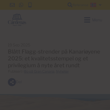
Referanse
info@cardenas-
+34
+34
Norsk
grancanaria.com
928
928
150
150
Menu
650
650
19 Sep 2025
Blått Flagg-strender på Kanariøyene
2025: et kvalitetsstempel og et
privilegium å nyte året rundt
Publisert i
Bo på Gran Canaria
,
Nyheter
Del