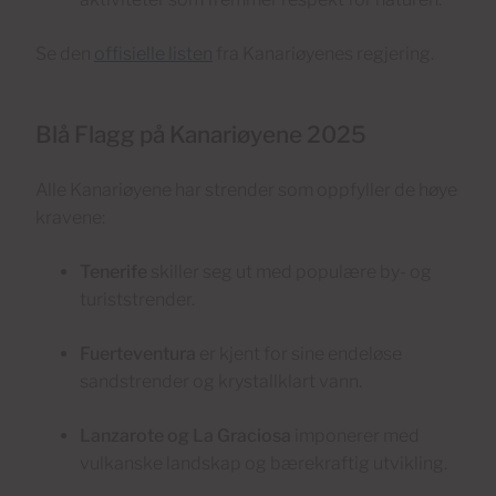
Se den
offisielle listen
fra Kanariøyenes regjering.
Blå Flagg på Kanariøyene 2025
Alle Kanariøyene har strender som oppfyller de høye
kravene:
Tenerife
skiller seg ut med populære by- og
turiststrender.
Fuerteventura
er kjent for sine endeløse
sandstrender og krystallklart vann.
Lanzarote og La Graciosa
imponerer med
vulkanske landskap og bærekraftig utvikling.