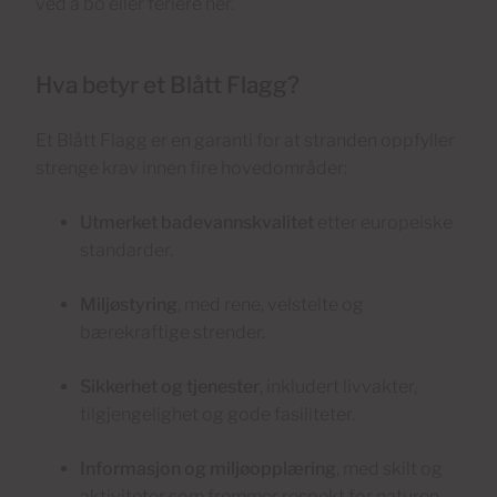
ved å bo eller feriere her.
Hva betyr et Blått Flagg?
Et Blått Flagg er en garanti for at stranden oppfyller
strenge krav innen fire hovedområder:
Utmerket badevannskvalitet
etter europeiske
standarder.
Miljøstyring
, med rene, velstelte og
bærekraftige strender.
Sikkerhet og tjenester
, inkludert livvakter,
tilgjengelighet og gode fasiliteter.
Informasjon og miljøopplæring
, med skilt og
aktiviteter som fremmer respekt for naturen.