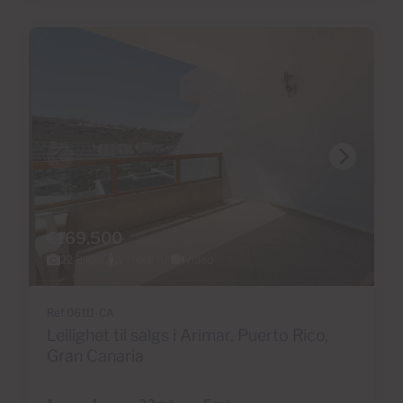
€169,500
22 Bilder
Virtuell tur
Video
Ref 06111-CA
Leilighet til salgs i Arimar, Puerto Rico,
Gran Canaria