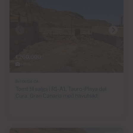
€260,000
8 Bilder
Ref 06114-CA
Tomt til salgs i R1-A1, Tauro-Playa del
Cura, Gran Canaria med havutsikt