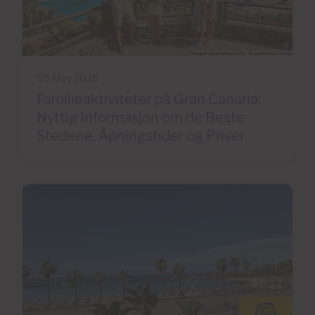
05 May 2026
Familieaktiviteter på Gran Canaria:
Nyttig Informasjon om de Beste
Stedene, Åpningstider og Priser