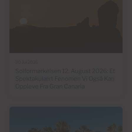
30 Jul 2026
Solformørkelsen 12. August 2026: Et
Spektakulært Fenomen Vi Også Kan
Oppleve Fra Gran Canaria