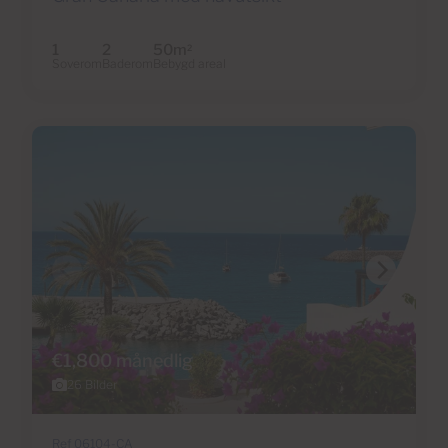
1
2
50m
2
Soverom
Baderom
Bebygd areal
€1,800 månedlig
26 Bilder
Ref 06104-CA