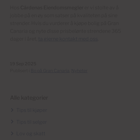
Hos
Cárdenas Eiendomsmegler
er vi stolte av å
jobbe på en øy som satser på kvaliteten på sine
strender. Hvis du vurderer å kjøpe bolig på Gran
Canaria og nyte disse prisbelønte strendene 365
dager i året,
ta gjerne kontakt med oss
.
19 Sep 2025
Publisert i
Bo på Gran Canaria
,
Nyheter
Alle kategorier
Tips til kjøper
Tips til selger
Lov og skatt