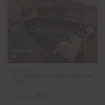
€325,000
13 Bilder
Ref 06113-CA
Tomt til salgs i Tauro-Playa del Cura, Gran
Canaria
3
3
243m
2
Soverom
Baderom
Bebygd areal