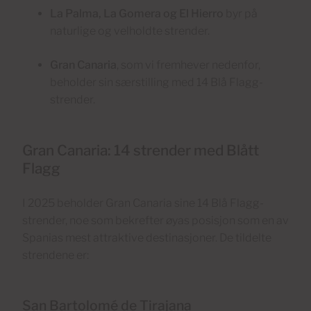
La Palma, La Gomera og El Hierro
byr på
naturlige og velholdte strender.
Gran Canaria
, som vi fremhever nedenfor,
beholder sin særstilling med 14 Blå Flagg-
strender.
Gran Canaria: 14 strender med Blått
Flagg
I 2025 beholder Gran Canaria sine 14 Blå Flagg-
strender, noe som bekrefter øyas posisjon som en av
Spanias mest attraktive destinasjoner. De tildelte
strendene er:
San Bartolomé de Tirajana