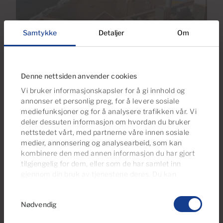
Samtykke
Detaljer
Om
Ingenio
Denne nettsiden anvender cookies
El Burrero
Vi bruker informasjonskapsler for å gi innhold og
annonser et personlig preg, for å levere sosiale
mediefunksjoner og for å analysere trafikken vår. Vi
deler dessuten informasjon om hvordan du bruker
nettstedet vårt, med partnerne våre innen sosiale
medier, annonsering og analysearbeid, som kan
kombinere den med annen informasjon du har gjort
tilgjengelig for dem, eller som de har samlet inn
gjennom din bruk av tjenestene deres. Du kan
administrere samtykkeinnstillingene dine når som
Samtykkevalg
helst fra vår
Cookies Policy-side
.
Nødvendig