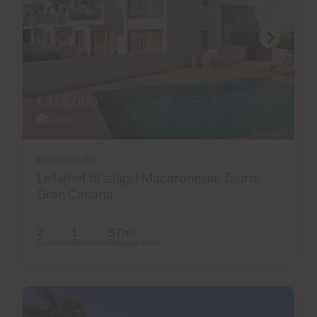
€375,000
6 Bilder
Ref 06093-CA
Leilighet til salgs i Macaronesia, Tauro,
Gran Canaria
2
1
57m
2
Soverom
Baderom
Bebygd areal