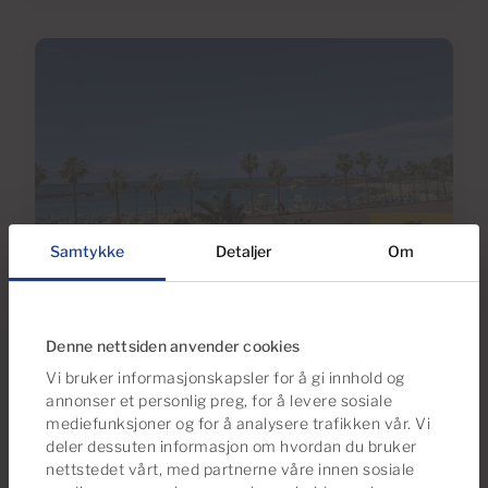
Samtykke
Detaljer
Om
31 Mar 2026
Energimerking 2026: Hvordan det
Denne nettsiden anvender cookies
Påvirker Salg og Finansiering i Sør-
Vi bruker informasjonskapsler for å gi innhold og
Gran Canaria
annonser et personlig preg, for å levere sosiale
mediefunksjoner og for å analysere trafikken vår. Vi
deler dessuten informasjon om hvordan du bruker
nettstedet vårt, med partnerne våre innen sosiale