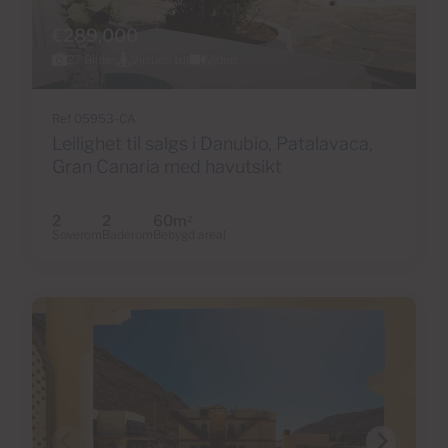
€289,000
27 Bilder
Virtuell tur
Video
Ref 05953-CA
Leilighet til salgs i Danubio, Patalavaca,
Gran Canaria med havutsikt
2
2
60m
2
Soverom
Baderom
Bebygd areal