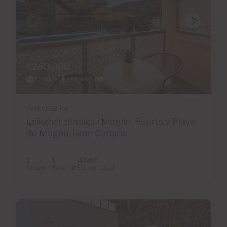
€260,000
32 Bilder
Virtuell tur
Video
Ref 06002-CA
Leilighet til salgs i Mogán, Puerto y Playa
de Mogán, Gran Canaria
1
1
47m
2
Soverom
Baderom
Bebygd areal