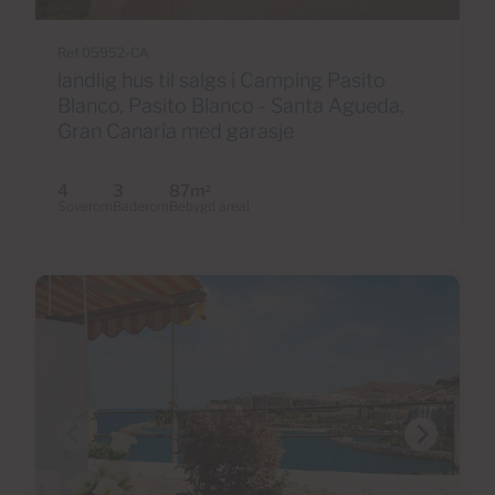
Ref 05952-CA
landlig hus til salgs i Camping Pasito
Blanco, Pasito Blanco - Santa Agueda,
Gran Canaria med garasje
4
3
87m
2
Soverom
Baderom
Bebygd areal