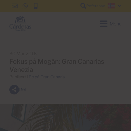
Referanse
info@cardenas-
+34
+34
Norsk
grancanaria.com
928
928
150
150
Menu
650
650
30 Mar 2016
Fokus på Mogán: Gran Canarias
Venezia
Publisert i
Bo på Gran Canaria
Del