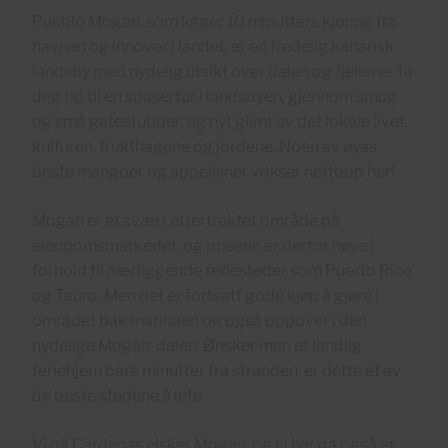
Pueblo Mogan, som ligger 10 minutters kjøring fra
havnen og innover i landet, er en fredelig kanarisk
landsby med nydelig utsikt over dalen og fjellene. Ta
deg tid til en spasertur i landsbyen, gjennom smug
og små gatestubber, og nyt glimt av det lokale livet,
kulturen, frukthagene og jordene. Noen av øyas
beste mangoer og appelsiner vokser nettopp her!
Mogan er et svært ettertraktet område på
eiendomsmarkedet, og prisene er derfor høye i
forhold til nærliggende feriesteder som Puerto Rico
og Tauro. Men det er fortsatt gode kjøp å gjøre i
området bak marinaen og også oppover i den
nydelige Mogán-dalen. Ønsker man et landlig
feriehjem bare minutter fra stranden, er dette et av
de beste stedene å lete.
Vi på Cardenas elsker Mogan, og vi har da også et