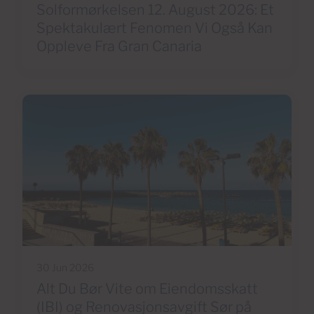
Solformørkelsen 12. August 2026: Et
Spektakulært Fenomen Vi Også Kan
Oppleve Fra Gran Canaria
30 Jun 2026
Alt Du Bør Vite om Eiendomsskatt
(IBI) og Renovasjonsavgift Sør på