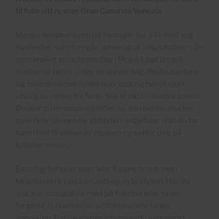
til fulle sitt ry som Gran Canarias Venezia.
Mange besøker byen på fredager for å få med seg
markedet, som foregår i byen og ut langs moloen. De
som ønsker en roligere dag i Mogán, bør unngå
fredag og heller velge en annen dag. Restaurantene
og barene holder åpent hver dag og har et stort
utvalg av retter, fra fersk fisk til ekte italiensk pasta.
Ønsker du rimelige måltider og den beste utsikten
over hele havnen og stranden, anbefaler vi at du tar
turen helt til enden av moloen og setter deg på
toppterrassen.
Egentlig behøver man ikke å gjøre noe annet i
Mogán enn å vandre rundt og nyte idyllen. Har du
lyst, kan du også bli med på fisketur eller ta en
fergetur til noen av de andre havnene langs
sørkysten. For de som er interessert i vannsport,