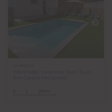
€950,000
47 Bilder
Ref 06032-CA
Villa til salgs i Venecia de Tauro, Tauro,
Gran Canaria med garasje
3
3
284m
2
Soverom
Baderom
Bebygd areal