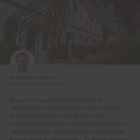
Ramón Sánchez Bruhn
Cardenas Eiendomsmegler
Mogán var en gang en fjern fiskehavn på
sørvestkysten av Gran Canaria, men er i dag et av
øyas mest populære reisemål. Det vakre
havneområdet, berømt for sine bougainvillea-buer
og idylliske smug, den store, gyldne sandstranden
kranset av lokale restauranter… Jo, Mogán fortjener