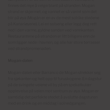
finnes det mye å velge blant på stranden. Mogan
strand er skjermet, og vannet er så varmt som det
blir på øya (Mogán er en av de mest solrike stedene
på Kanariøyene). Lei en solseng eller legg deg rett
ned i den varme, gyldne sanden ved vannkanten.
Restaurantene på stranden er litt billigere enn de
som ligger nede i havnen, og alle har store terrasser
ved strandpromenaden.
Mogan-dalen
Mogan-dalen eller Barranco de Mogan strekker seg
fra sjøkanten og helt opp til furuskogene. En dagstur
på de svingete veiene vil by på en spekatkulær
opplevelse på veien mot sentrum av øya. Mogan er
samtidig det perfekte stedet å avslutte dagsturen
med en drink og en middag i solnedgangen.