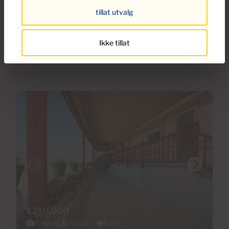
Leilighet til salgs i Monte Paraiso, Puerto
tillat utvalg
Rico, Gran Canaria med havutsikt
Ikke tillat
1
1
42m
2
Soverom
Baderom
Bebygd areal
€210,000
42 Bilder
Virtuell tur
Video