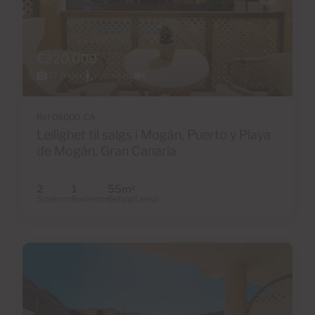
€320,000
37 Bilder
Virtuell tur
Video
Ref 06000-CA
Leilighet til salgs i Mogán, Puerto y Playa
de Mogán, Gran Canaria
2
1
55m
2
Soverom
Baderom
Bebygd areal