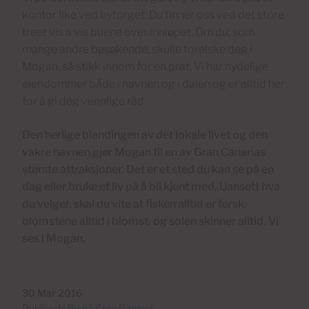
kontor like ved bytorget. Du finner oss ved det store
treet vis a vis buene over innløpet. Om du, som
mange andre besøkende, skulle forelske deg i
Mogan, så stikk innom for en prat. Vi har nydelige
eiendommer både i havnen og i dalen og er alltid her
for å gi deg vennlige råd.
Den herlige blandingen av det lokale livet og den
vakre havnen gjør Mogan til en av Gran Canarias
største attraksjoner. Det er et sted du kan se på en
dag eller bruke et liv på å bli kjent med. Uansett hva
du velger, skal du vite at fisken alltid er fersk,
blomstene alltid i blomst, og solen skinner alltid. Vi
ses i Mogan.
30 Mar 2016
Publisert i
Bo på Gran Canaria