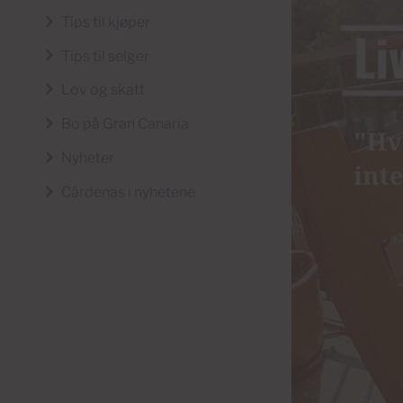
Tips til kjøper
Tips til selger
Lov og skatt
Bo på Gran Canaria
Nyheter
Cárdenas i nyhetene