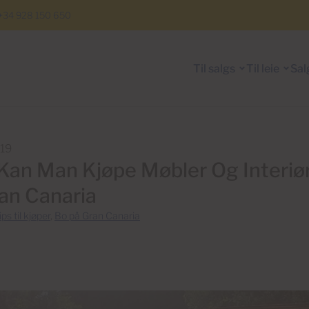
+34 928 150 650
Til salgs
Til leie
Sal
019
Kan Man Kjøpe Møbler Og Interiø
an Canaria
ips til kjøper
,
Bo på Gran Canaria