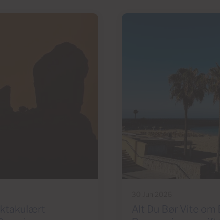
30 Jun 2026
ektakulært
Alt Du Bør Vite om 