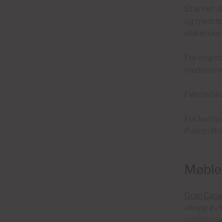
Et annet a
og madrass
elektriske
For origin
medlemmer
I Vecindar
For budsj
Puerto Ric
Møbler
Gran Cana
utvalg av 
montering 