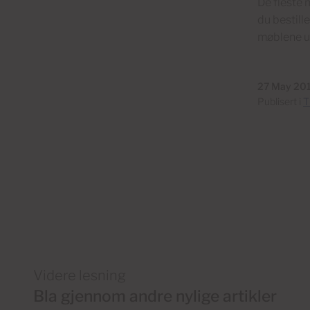
De fleste 
du bestill
møblene um
27 May 20
Publisert i
T
Videre lesning
Bla gjennom andre nylige artikler