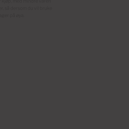
r kjøp, med mindre varen
er, så dersom du vil bruke
ager på øya.