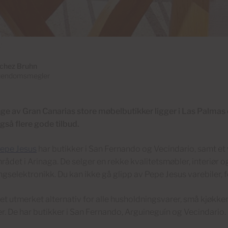
chez Bruhn
iendomsmegler
e av Gran Canarias store møbelbutikker ligger i Las Palmas 
gså flere gode tilbud.
epe Jesus
har butikker i San Fernando og Vecindario, samt et
rådet i Arinaga. De selger en rekke kvalitetsmøbler, interiør o
gselektronikk. Du kan ikke gå glipp av Pepe Jesus varebiler, fo
 et utmerket alternativ for alle husholdningsvarer, små kjøkk
. De har butikker i San Fernando, Arguineguín og Vecindario.