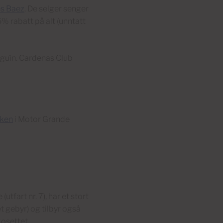
s Baez
. De selger senger
% rabatt på alt (unntatt
eguín. Cardenas Club
kken
i Motor Grande
utfart nr. 7), har et stort
t gebyr) og tilbyr også
osettet.