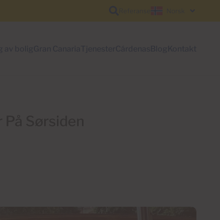
Referanse
Norsk
g av bolig
Gran Canaria
Tjenester
Cárdenas
Blog
Kontakt
r På Sørsiden