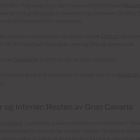
lternativ i Arguineguín, er den lokale kvalitetsbutikken
Mueble
er samt et godt utvalg av innendørs og utemøbler. De tilbyr 5
 varer) til Cardenas Club medlemmer.
ale dekorative gjenstander og lamper, besøk
El Verol
i Arguin
 får 5% rabatt på håndlagde varer og 10% på andre varer.
io har
Famaliving
et godt utvalg av stoler og sofaer.
ettinnredning og små dekorasjoner, besøk den store
kinabuti
o.
 og interiør: Resten av Gran Canaria
ria’s IKEA
, i La Estrella-parken ved siden av motorveien i Telde (
flatpakkemøbler som de har overalt i verden. De leverer (mot e
hvis du heller vil være på stranden enn å krangle med umbrak