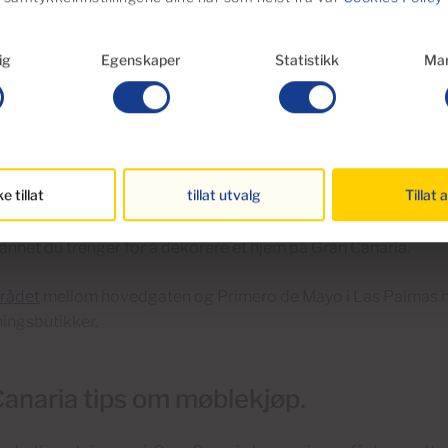
yttig alternativ er den store
Conforama-butikken
i det nye kj
ig
Egenskaper
Statistikk
Mar
e like vest for Las Palmas.
smøbler på Gran Canaria
ke tillat
tillat utvalg
Tillat a
nglés
i både Calle Mesa y Lopez og ved siden av Siete Palmas 
tvalg av kvalitetsmøbler. De selger også servise, bestikk, h
 annet du trenger for å dekorere et hjem på Gran Canaria.
rådet
mellom hovedgaten og Primero de Mayo i Las Palmas 
ingsbutikker.
anaria tips om møblekjøp.