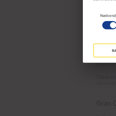
Samtykkevalg
Et annet n
Nødvend
Tamaraceit
Luksu
Ik
El Corte I
utmerket u
nesten alt
Triana-om
og innredn
Gran C