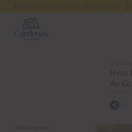
info@cardenas-grancanaria.com
+34 928 150 650
27 May 2
Hvor 
Av Gr
Publisert i
T
Del
Alle kategorier