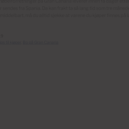
møbelforretninger på Gran Canaria leverer innen få dager ette
er sendes fra Spania. Da kan frakt ta så lang tid som tre måned
iddelbart, må du alltid sjekke at varene du kjøper finnes på l
19
ips til kjøper
,
Bo på Gran Canaria