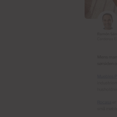
Ramón Sán
Cardenas E
Mens mang
sørsiden o
Muebles P
industriom
husholdnin
Rocasa
er
små møbler