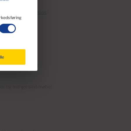
øpesenteret
Los Alisios
i
kedsføring
lle
kjøpesenter har et
jemmeinnredning og
har og mange små møbel