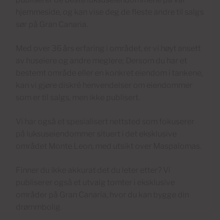
hjemmeside, og kan vise deg de fleste andre til salgs
sør på Gran Canaria.
Med over 36 års erfaring i området, er vi høyt ansett
av huseiere og andre meglere; Dersom du har et
bestemt område eller en konkret eiendom i tankene,
kan vi gjøre diskré henvendelser om eiendommer
som er til salgs, men ikke publisert.
Vi har også et spesialisert nettsted som fokuserer
på luksuseiendommer situert i det eksklusive
området Monte Leon, med utsikt over Maspalomas.
Finner du ikke akkurat det du leter etter? Vi
publiserer også et utvalg tomter i eksklusive
områder på Gran Canaria, hvor du kan bygge din
drømmbolig.