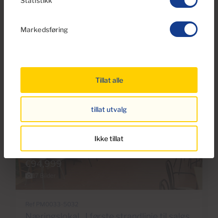
Statistikk
34m
2
Bebygd areal
Markedsføring
Tillat alle
tillat utvalg
Ikke tillat
€94,999
17 Bilder
Ref PM0033-5032
Næringslokal , I første strandlinje til salgs