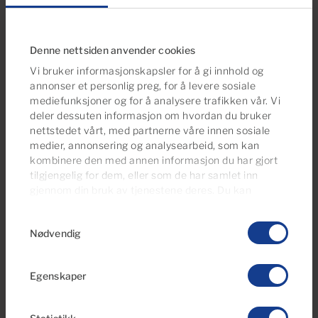
Denne nettsiden anvender cookies
Reservert
Vi bruker informasjonskapsler for å gi innhold og
annonser et personlig preg, for å levere sosiale
mediefunksjoner og for å analysere trafikken vår. Vi
deler dessuten informasjon om hvordan du bruker
nettstedet vårt, med partnerne våre innen sosiale
medier, annonsering og analysearbeid, som kan
kombinere den med annen informasjon du har gjort
tilgjengelig for dem, eller som de har samlet inn
€49,950
gjennom din bruk av tjenestene deres. Du kan
administrere samtykkeinnstillingene dine når som
5 Bilder
Samtykkevalg
helst fra vår
Cookies Policy-side
.
Nødvendig
Ref 06090-CA
Parkeringsplass til salgs i Residencial
Egenskaper
Mistral, Mogán, Puerto y Playa de Mogán,
Gran Canaria