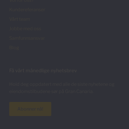
Vorfor oss?
Kundereferanser
Vårt team
Jobbe med oss
Samfunnsansvar
Blog
Få vårt månedlige nyhetsbrev
Hold deg oppdatert med alle de siste nyhetene og
eiendomstilbudene sør på Gran Canaria.
Abonner nå!