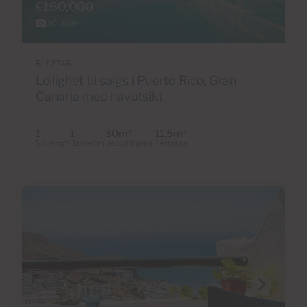
€160,000
30 Bilder
Ref 2746
Leilighet til salgs i Puerto Rico, Gran
Canaria med havutsikt
1
1
30m
11,5m
2
2
Soverom
Baderom
Bebygd areal
Terrasse