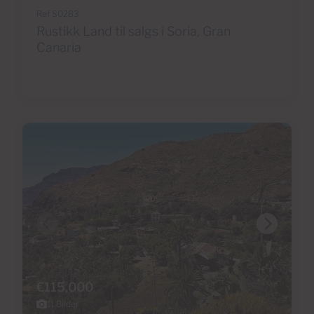
Ref S0283
Rustikk Land til salgs i Soria, Gran
Canaria
€115,000
11 Bilder