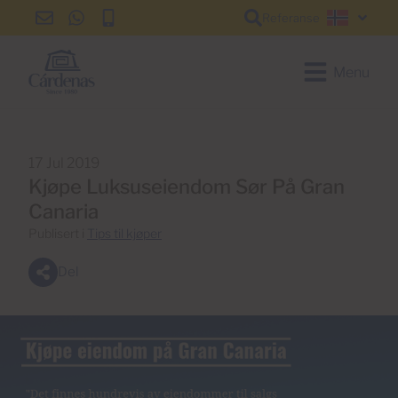
Referanse
info@cardenas-
+34
+34
Norsk
grancanaria.com
928
928
150
150
Menu
650
650
17 Jul 2019
Kjøpe Luksuseiendom Sør På Gran
Canaria
Publisert i
Tips til kjøper
Del