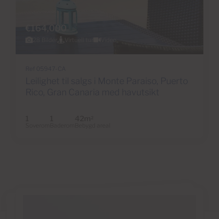
€164,000
28 Bilder
Virtuell tur
Video
Ref 05947-CA
Leilighet til salgs i Monte Paraiso, Puerto
Rico, Gran Canaria med havutsikt
1
1
42m
2
Soverom
Baderom
Bebygd areal