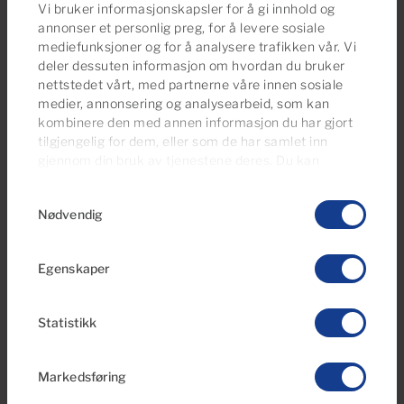
Vi bruker informasjonskapsler for å gi innhold og
annonser et personlig preg, for å levere sosiale
mediefunksjoner og for å analysere trafikken vår. Vi
deler dessuten informasjon om hvordan du bruker
nettstedet vårt, med partnerne våre innen sosiale
medier, annonsering og analysearbeid, som kan
30 Jun 2026
kombinere den med annen informasjon du har gjort
Alt Du Bør Vite om Eiendomsskatt
tilgjengelig for dem, eller som de har samlet inn
gjennom din bruk av tjenestene deres. Du kan
(IBI) og Renovasjonsavgift Sør på
administrere samtykkeinnstillingene dine når som
Gran Canaria
Samtykkevalg
helst fra vår
Cookies Policy-side
.
Nødvendig
Egenskaper
Statistikk
Markedsføring