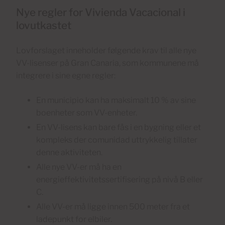
Nye regler for Vivienda Vacacional i
lovutkastet
Lovforslaget inneholder følgende krav til alle nye
VV-lisenser på Gran Canaria, som kommunene må
integrere i sine egne regler:
En municipio kan ha maksimalt 10 % av sine
boenheter som VV-enheter.
En VV-lisens kan bare fås i en bygning eller et
kompleks der comunidad uttrykkelig tillater
denne aktiviteten.
Alle nye VV-er må ha en
energieffektivitetssertifisering på nivå B eller
C.
Alle VV-er må ligge innen 500 meter fra et
ladepunkt for elbiler.