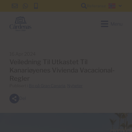
Referanse
info@cardenas-
+34
+34
Norsk
grancanaria.com
928
928
150
150
Menu
650
650
16 Apr 2024
Veiledning Til Utkastet Til
Kanariøyenes Vivienda Vacacional-
Regler
Publisert i
Bo på Gran Canaria
,
Nyheter
Del