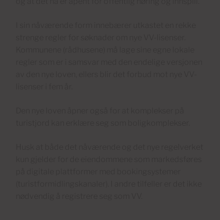
og at det nå er åpent for offentlig høring og innspill.
I sin nåværende form innebærer utkastet en rekke
strenge regler for søknader om nye VV-lisenser.
Kommunene (rådhusene) må lage sine egne lokale
regler som er i samsvar med den endelige versjonen
av den nye loven, ellers blir det forbud mot nye VV-
lisenser i fem år.
Den nye loven åpner også for at komplekser på
turistjord kan erklære seg som boligkomplekser.
Husk at både det nåværende og det nye regelverket
kun gjelder for de eiendommene som markedsføres
på digitale plattformer med bookingsystemer
(turistformidlingskanaler). I andre tilfeller er det ikke
nødvendig å registrere seg som VV.