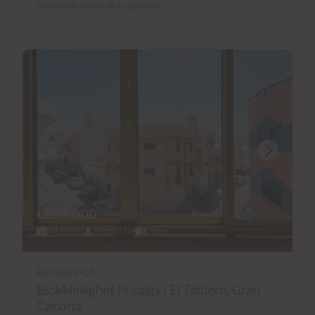
Soverom
Baderom
Bebygd areal
€259,000
44 Bilder
Virtuell tur
Video
Ref 06079-CA
Blokkleilighet til salgs i El Tablero, Gran
Canaria