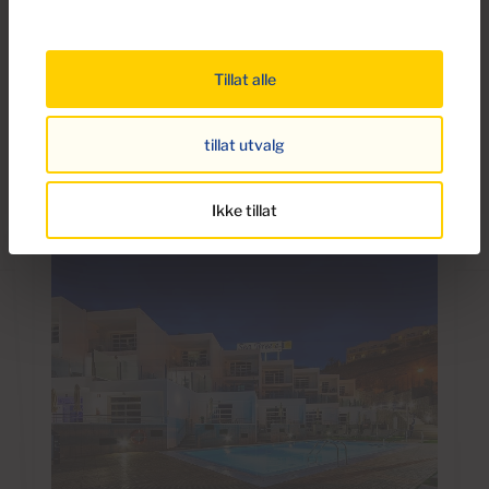
Patalavaca
Playa del Cura
Puerto de Mogan
Taurito
Tillat alle
Tauro
Zonas interiores Mogan
tillat utvalg
Ikke tillat