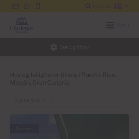
Referanse
info@cardenas-
+34
+34
Norsk
grancanaria.com
928
928
150
150
Menu
650
650
Søk og filtrer
Hus og leiligheter til leie i Puerto Rico,
Mogán, Gran Canaria
Reservert