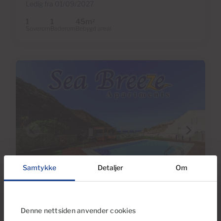
Ledig fra 01/09/2027
1
1
45m
2
Soverom
Baderom
Bebygd areal
Samtykke
Detaljer
Om
€975 månedlig
27 Bilder
Denne nettsiden anvender cookies
Ref 3669