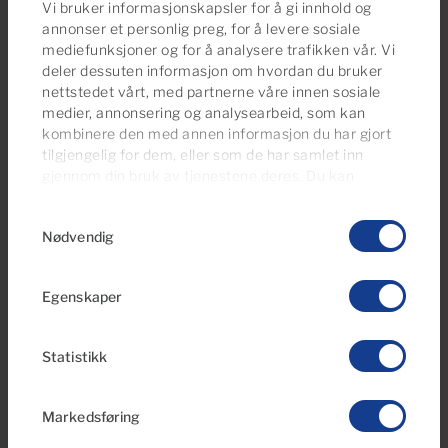
Vi bruker informasjonskapsler for å gi innhold og
Leilighet til leie i Sea Breeze, Puerto Rico,
annonser et personlig preg, for å levere sosiale
Barranco Agua La Perra, Gran Canaria
mediefunksjoner og for å analysere trafikken vår. Vi
med havutsikt
deler dessuten informasjon om hvordan du bruker
nettstedet vårt, med partnerne våre innen sosiale
medier, annonsering og analysearbeid, som kan
1
1
Soverom
Baderom
kombinere den med annen informasjon du har gjort
tilgjengelig for dem, eller som de har samlet inn
gjennom din bruk av tjenestene deres. Du kan
administrere samtykkeinnstillingene dine når som
Samtykkevalg
helst fra vår
Cookies Policy-side
.
Side
2
av 2
Nødvendig
Egenskaper
Ser du etter flere alternativer?
Bla gjennom våre eiendomsområder i
Statistikk
Mogán
Markedsføring
Amadores
Arguineguin