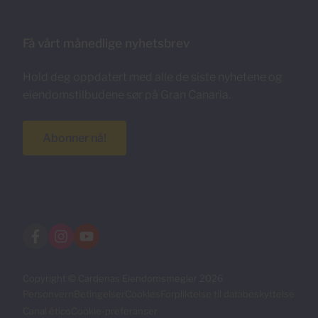
Få vårt månedlige nyhetsbrev
Hold deg oppdatert med alle de siste nyhetene og
eiendomstilbudene sør på Gran Canaria.
Abonner nå!
Copyright © Cardenas Eiendomsmegler 2026
Personvern
Betingelser
Cookies
Forpliktelse til databeskyttelse
Canal ético
Cookie-preferanser