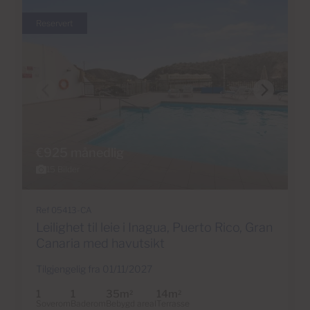
Reservert
€925 månedlig
15 Bilder
Ref 05413-CA
Leilighet til leie i Inagua, Puerto Rico, Gran
Canaria med havutsikt
Tilgjengelig fra 01/11/2027
1
1
35m
14m
2
2
Soverom
Baderom
Bebygd areal
Terrasse