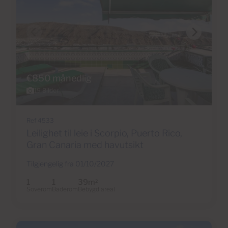
€850 månedlig
19 Bilder
Ref 4533
Leilighet til leie i Scorpio, Puerto Rico,
Gran Canaria med havutsikt
Tilgjengelig fra 01/10/2027
1
1
39m
2
Soverom
Baderom
Bebygd areal