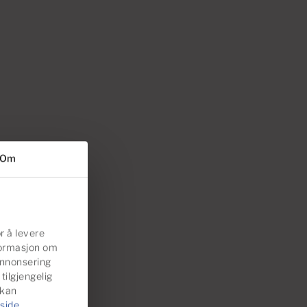
Om
r å levere
nformasjon om
annonsering
ilgjengelig
 kan
side
.