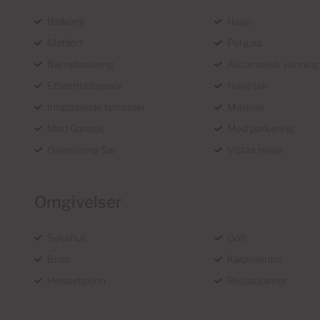
Balkong
Hage
Møblert
Pergola
Barnebasseng
Automatisk vanning
Ettermiddagssol
Høye tak
Innglassede terrasser
Markise
Med Garasje
Med parkering
Orientering Sør
Vistas Hage
Omgivelser
Sykehus
Golf
Buss
Kjøpesentre
Helsestasjon
Restauranter