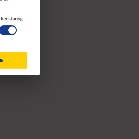
kedsføring
lle