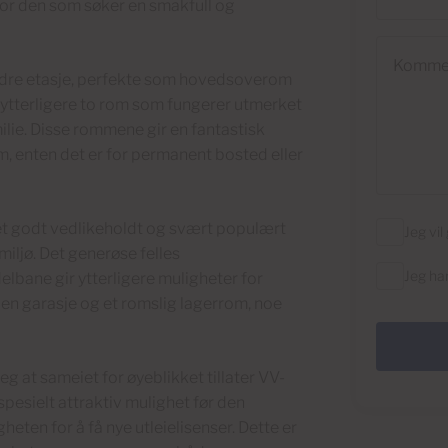
 for den som søker en smakfull og
Kommenta
ndre etasje, perfekte som hovedsoverom
es ytterligere to rom som fungerer utmerket
ilie. Disse rommene gir en fantastisk
m, enten det er for permanent bosted eller
i et godt vedlikeholdt og svært populært
Jeg vi
miljø. Det generøse felles
Jeg ha
ane gir ytterligere muligheter for
 en garasje og et romslig lagerrom, noe
g at sameiet for øyeblikket tillater VV-
spesielt attraktiv mulighet før den
eten for å få nye utleielisenser. Dette er