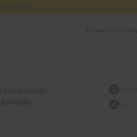
+34 928 150 650
Til salgs
Til leie
Sal
, Maspalomas-
+34 928
 garasje
Del