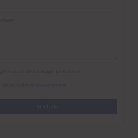
rer
l gjerne motta det månedlige nyhetsbrevet
r lest og godtar
personvernreglene
Send info