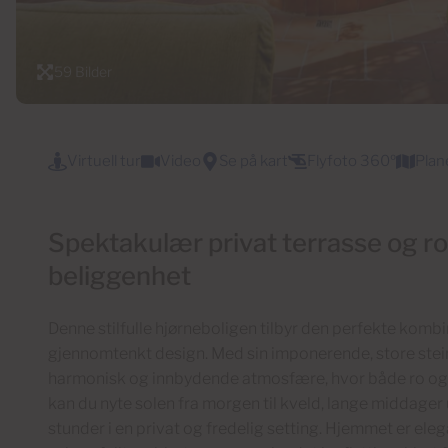
59 Bilder
Virtuell tur
Video
Se på kart
Flyfoto 360º
Plan
Spektakulær privat terrasse og ro
beliggenhet
Denne stilfulle hjørneboligen tilbyr den perfekte kombi
gjennomtenkt design. Med sin imponerende, store stei
harmonisk og innbydende atmosfære, hvor både ro og 
kan du nyte solen fra morgen til kveld, lange middag
stunder i en privat og fredelig setting. Hjemmet er ele