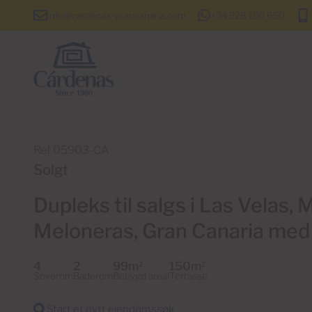
info@cardenas-grancanaria.com
+34 928 150 650
Ref 05903-CA
Solgt
Dupleks til salgs i Las Velas
Meloneras, Gran Canaria med
4
2
99m
150m
2
2
Soverom
Baderom
Bebygd areal
Terrasse
Start et nytt eiendomssøk