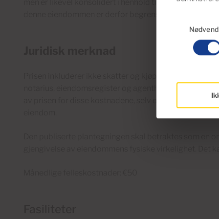
men er likevel konsolidert i henhold til byplanleggin
denne eiendommen er derfor begrenset til vedlikehold
Samtykkevalg
Nødvend
Juridisk merknad
Prisen inkluderer ikke skatter og kjøpskostnader. De vi
notarius, eiendomsregister og agenthonorarer. Genere
Ik
av prisen for disse kostnadene, selv om en detaljert bere
eiendom.
Den publiserte plantegningen skal betraktes som en om
gjengivelse av eiendommens fysiske virkelighet. Det k
Månedlige felleskostnader: €50
Fasiliteter