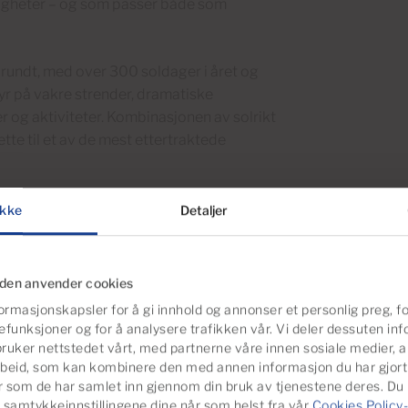
muligheter – og som passer både som
t rundt, med over 300 soldager i året og
yr på vakre strender, dramatiske
er og aktiviteter. Kombinasjonen av solrikt
tte til et av de mest ettertraktede
kke
Detaljer
ierom, spisestue, bad og spiskammer.
iden anvender cookies
ormasjonskapsler for å gi innhold og annonser et personlig preg, fo
efunksjoner og for å analysere trafikken vår. Vi deler dessuten i
 på ca. 51 m²) + terrasse på 150 m².
ruker nettstedet vårt, med partnerne våre innen sosiale medier, 
beid, som kan kombinere den med annen informasjon du har gjort t
er som de har samlet inn gjennom din bruk av tjenestene deres. Du
ble opprinnelig bygget uten byggetillatelse,
 samtykkeinnstillingene dine når som helst fra vår
Cookies Policy-