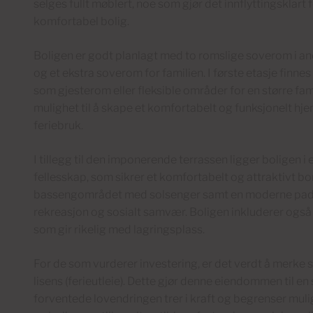
selges fullt møblert, noe som gjør det innflyttingsklart
komfortabel bolig.
Boligen er godt planlagt med to romslige soverom i a
og et ekstra soverom for familien. I første etasje finn
som gjesterom eller fleksible områder for en større fam
mulighet til å skape et komfortabelt og funksjonelt hje
feriebruk.
I tillegg til den imponerende terrassen ligger boligen 
fellesskap, som sikrer et komfortabelt og attraktivt bo
bassengområdet med solsenger samt en moderne padelb
rekreasjon og sosialt samvær. Boligen inkluderer også
som gir rikelig med lagringsplass.
For de som vurderer investering, er det verdt å merke se
lisens (ferieutleie). Dette gjør denne eiendommen til en 
forventede lovendringen trer i kraft og begrenser muligh