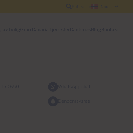
Referanse
Norsk
g av bolig
Gran Canaria
Tjenester
Cárdenas
Blog
Kontakt
 150 650
WhatsApp chat
Eiendomsvarsel