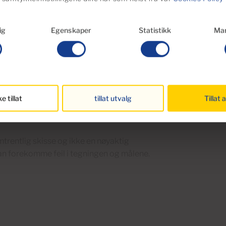
gsbestemmelsene. Fremtidige arbeider på
.
ig
Egenskaper
Statistikk
Mar
ktigste er: Dokumentavgift (6,5 %), samt
lt anbefales det å beregne mellom 8-10 %
ke tillat
tillat utvalg
Tillat a
gning vil bli gitt for hver spesifikke
trentlig skisse og ikke en nøyaktig
an forekomme feil i tegningen og målene.