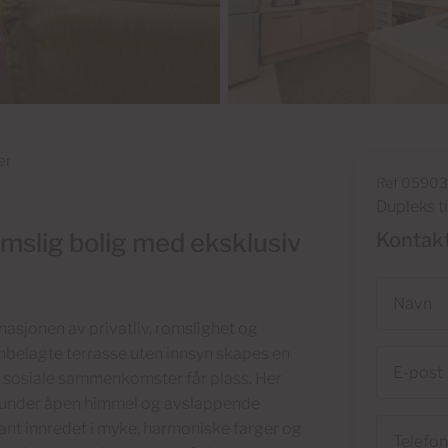
er
Ref 0590
Dupleks ti
mslig bolig med eksklusiv
Kontak
Navn
nasjonen av privatliv, romslighet og
nbelagte terrasse uten innsyn skapes en
E-
sosiale sammenkomster får plass. Her
post
er under åpen himmel og avslappende
Telefon
gant innredet i myke, harmoniske farger og