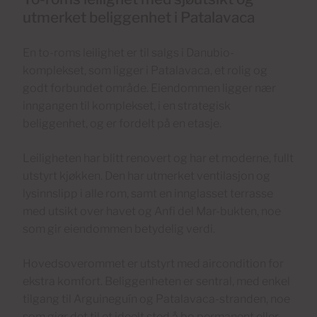
utmerket beliggenhet i Patalavaca
En to-roms leilighet er til salgs i Danubio-
komplekset, som ligger i Patalavaca, et rolig og
godt forbundet område. Eiendommen ligger nær
inngangen til komplekset, i en strategisk
beliggenhet, og er fordelt på en etasje.
Leiligheten har blitt renovert og har et moderne, fullt
utstyrt kjøkken. Den har utmerket ventilasjon og
lysinnslipp i alle rom, samt en innglasset terrasse
med utsikt over havet og Anfi del Mar-bukten, noe
som gir eiendommen betydelig verdi.
Hovedsoverommet er utstyrt med aircondition for
ekstra komfort. Beliggenheten er sentral, med enkel
tilgang til Arguineguín og Patalavaca-stranden, noe
som gjør det til et ideelt sted å bo permanent eller