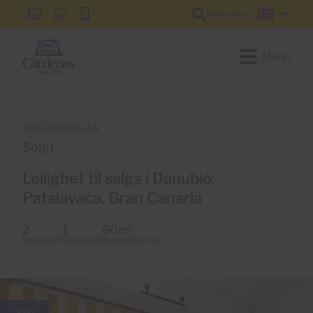
Referanse
info@cardenas-
+34
+34
Norsk
grancanaria.com
928
928
150
150
Menu
650
650
Ref 06006-CA
Solgt
Leilighet til salgs i Danubio,
Patalavaca, Gran Canaria
2
1
60m
2
Soverom
Baderom
Bebygd areal
Solgt