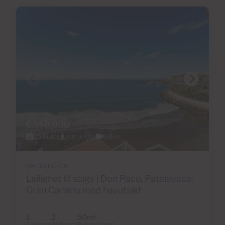
€340,000
25 Bilder
Virtuell tur
Video
Ref 06052-CA
Leilighet til salgs i Don Paco, Patalavaca,
Gran Canaria med havutsikt
1
2
50m
2
Soverom
Baderom
Bebygd areal