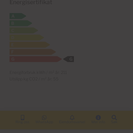
Energisertifikat
Energiforbruk kWh / m² år: 211
Utslipp kg CO2 / m² år: 55
Ring oss
WhatsApp
Eiendomsvarsel
Mer info
Søk