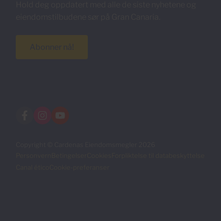
Hold deg oppdatert med alle de siste nyhetene og
eiendomstilbudene sør på Gran Canaria.
Abonner nå!
Copyright © Cardenas Eiendomsmegler 2026
Personvern
Betingelser
Cookies
Forpliktelse til databeskyttelse
Canal ético
Cookie-preferanser