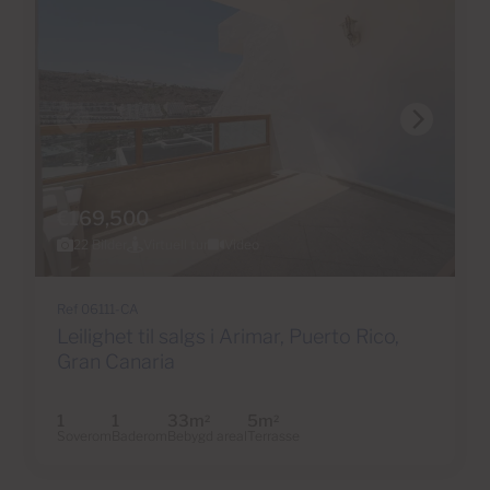
€169,500
22 Bilder
Virtuell tur
Video
Ref 06111-CA
Leilighet til salgs i Arimar, Puerto Rico,
Gran Canaria
1
1
33m
5m
2
2
Soverom
Baderom
Bebygd areal
Terrasse