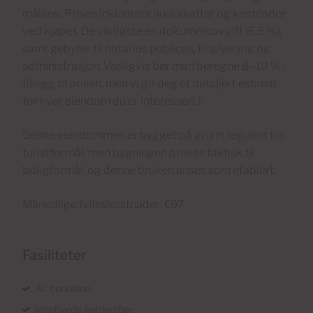
målene. Prisen inkluderer ikke skatter og kostnader
ved kjøpet. De viktigste er: dokumentavgift (6,5 %),
samt gebyrer til notarius publicus, tinglysning og
administrasjon. Vanligvis bør man beregne 8–10 % i
tillegg til prisen, men vi gir deg et detaljert estimat
for hver eiendom du er interessert i.
Denne eiendommen er bygget på grunn regulert for
turistformål, men bygningen brukes faktisk til
boligformål, og denne bruken anses som etablert.
Månedlige felleskostnader: €97
Fasiliteter
Air condition
Innebygde garderober