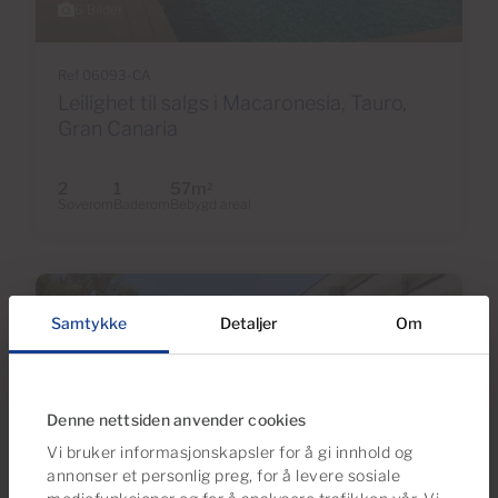
6 Bilder
Ref 06093-CA
Leilighet til salgs i Macaronesia, Tauro,
Gran Canaria
2
1
57m
2
Soverom
Baderom
Bebygd areal
Samtykke
Detaljer
Om
Denne nettsiden anvender cookies
Vi bruker informasjonskapsler for å gi innhold og
annonser et personlig preg, for å levere sosiale