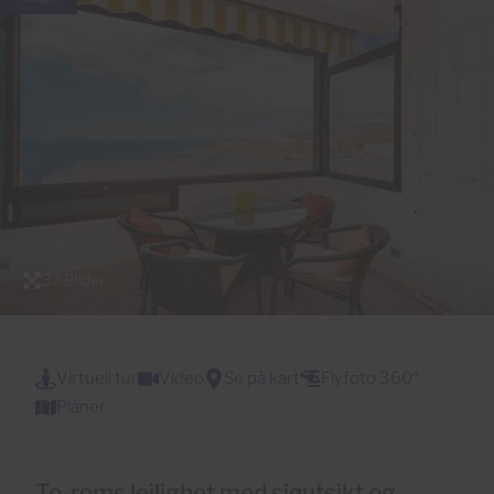
37 Bilder
Virtuell tur
Video
Se på kart
Flyfoto 360º
Planer
To-roms leilighet med sjøutsikt og