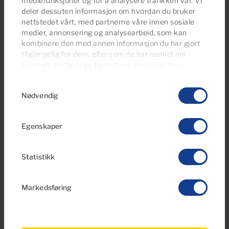
mediefunksjoner og for å analysere trafikken vår. Vi
deler dessuten informasjon om hvordan du bruker
€253,000
nettstedet vårt, med partnerne våre innen sosiale
11 Bilder
medier, annonsering og analysearbeid, som kan
kombinere den med annen informasjon du har gjort
tilgjengelig for dem, eller som de har samlet inn
Ref PP26AJ21
gjennom din bruk av tjenestene deres. Du kan
Leilighet til salgs i Playa del Inglés, Gran
administrere samtykkeinnstillingene dine når som
Canaria
Samtykkevalg
helst fra vår
Cookies Policy-side
.
Nødvendig
1
1
40m
2
Soverom
Baderom
Bebygd areal
Egenskaper
Statistikk
Markedsføring