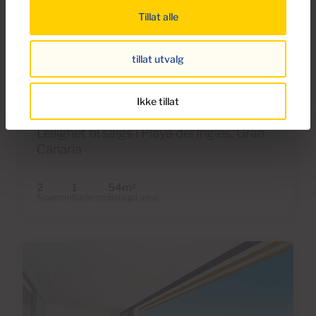
Tillat alle
€298,000
tillat utvalg
12 Bilder
Ikke tillat
Ref PP26AJ22
Leilighet til salgs i Playa del Inglés, Gran
Canaria
2
1
54m
2
Soverom
Baderom
Bebygd areal