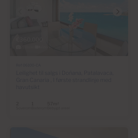
€360,000
21 Bilder
Video
Ref 06100-CA
Leilighet til salgs i Doñana, Patalavaca,
Gran Canaria , I første strandlinje med
havutsikt
2
1
57m
2
Soverom
Baderom
Bebygd areal