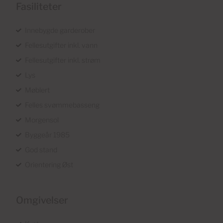
Fasiliteter
Innebygde garderober
Fellesutgifter inkl. vann
Fellesutgifter inkl. strøm
Lys
Møblert
Felles svømmebasseng
Morgensol
Byggeår 1985
God stand
Orientering Øst
Omgivelser