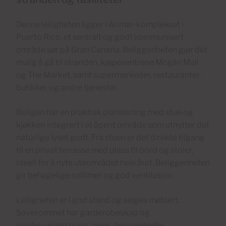
Denne leiligheten ligger i Arimar-komplekset i
Puerto Rico, et sentralt og godt kommunisert
område sør på Gran Canaria. Beliggenheten gjør det
mulig å gå til stranden, kjøpesentrene Mogán Mall
og The Market, samt supermarkeder, restauranter,
butikker og andre tjenester.
Boligen har en praktisk planløsning med stue og
kjøkken integrert i et åpent område som utnytter det
naturlige lyset godt. Fra stuen er det direkte tilgang
til en privat terrasse med plass til bord og stoler,
ideell for å nyte uteområdet hele året. Beliggenheten
gir behagelige soltimer og god ventilasjon.
Leiligheten er i god stand og selges møblert.
Soverommet har garderobeskap og
oppbevaringsplass, mens den generelle