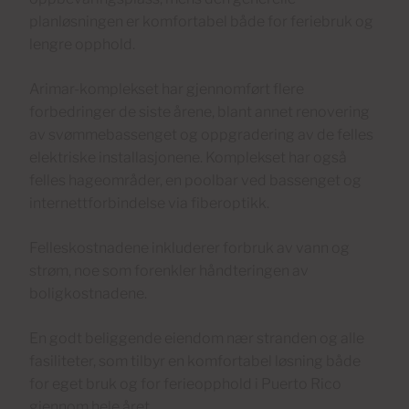
planløsningen er komfortabel både for feriebruk og
lengre opphold.
Arimar-komplekset har gjennomført flere
forbedringer de siste årene, blant annet renovering
av svømmebassenget og oppgradering av de felles
elektriske installasjonene. Komplekset har også
felles hageområder, en poolbar ved bassenget og
internettforbindelse via fiberoptikk.
Felleskostnadene inkluderer forbruk av vann og
strøm, noe som forenkler håndteringen av
boligkostnadene.
En godt beliggende eiendom nær stranden og alle
fasiliteter, som tilbyr en komfortabel løsning både
for eget bruk og for ferieopphold i Puerto Rico
gjennom hele året.