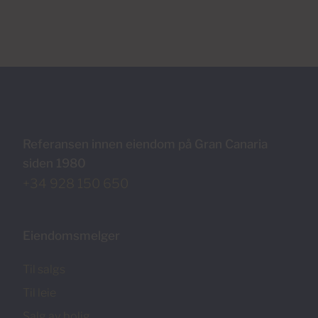
Referansen innen eiendom på Gran Canaria
siden 1980
+34 928 150 650
Eiendomsmelger
Til salgs
Til leie
Salg av bolig