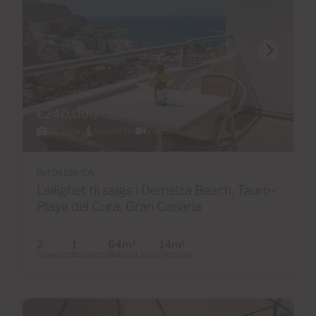
€240,000
36 Bilder
Virtuell tur
Video
Ref 06106-CA
Leilighet til salgs i Demelza Beach, Tauro-
Playa del Cura, Gran Canaria
2
1
64m
14m
2
2
Soverom
Baderom
Bebygd areal
Terrasse