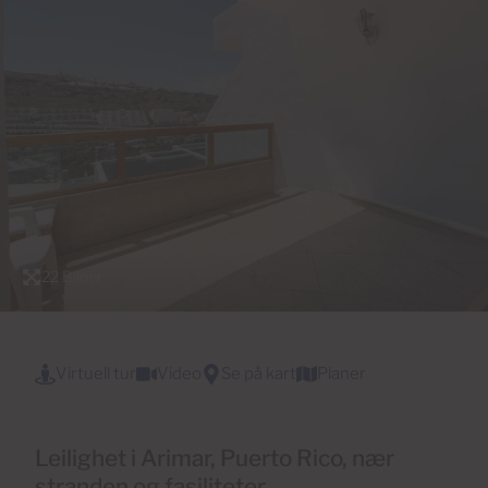
22 Bilder
Virtuell tur
Video
Se på kart
Planer
Leilighet i Arimar, Puerto Rico, nær
stranden og fasiliteter