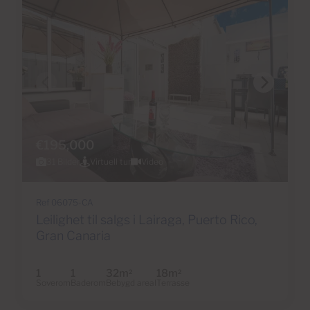
€195,000
31 Bilder
Virtuell tur
Video
Ref 06075-CA
Leilighet til salgs i Lairaga, Puerto Rico,
Gran Canaria
1
1
32m
18m
2
2
Soverom
Baderom
Bebygd areal
Terrasse