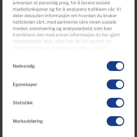
annonser et personlig preg, for å levere sosiale
mediefunksjoner og for å analysere trafikken vår. Vi
€239,000
deler dessuten informasjon om hvordan du bruker
38 Bilder
nettstedet vårt, med partnerne våre innen sosiale
medier, annonsering og analysearbeid, som kan
kombinere den med annen informasjon du har gjort
Ref S0268
tilgjengelig for dem, eller som de har samlet inn
Studioleilighet til salgs i Arguineguín
gjennom din bruk av tjenestene deres. Du kan
Casco, Gran Canaria , I første strandlinje
administrere samtykkeinnstillingene dine når som
med havutsikt
Samtykkevalg
helst fra vår
Cookies Policy-side
.
Nødvendig
1
33m
2
Baderom
Bebygd areal
Egenskaper
Statistikk
Markedsføring