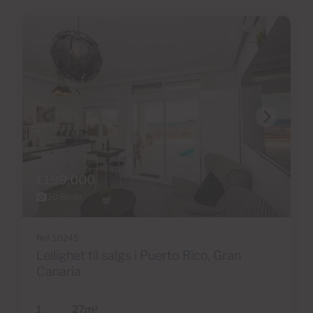
€199,000
30 Bilder
Ref S0245
Leilighet til salgs i Puerto Rico, Gran
Canaria
1
27m
2