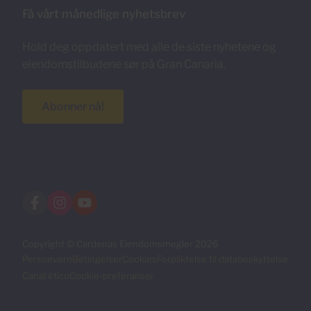
Få vårt månedlige nyhetsbrev
Hold deg oppdatert med alle de siste nyhetene og
eiendomstilbudene sør på Gran Canaria.
Abonner nå!
Copyright © Cardenas Eiendomsmegler 2026
Personvern
Betingelser
Cookies
Forpliktelse til databeskyttelse
Canal ético
Cookie-preferanser