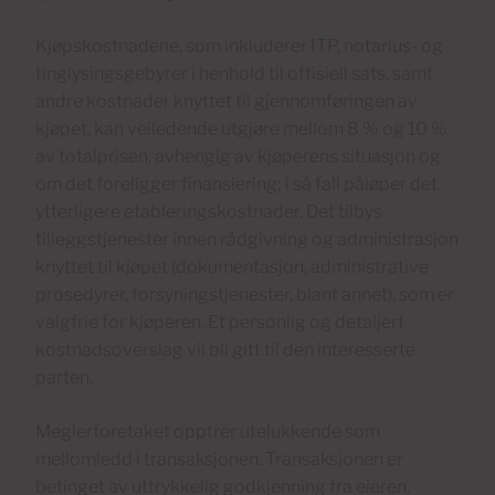
Kjøpskostnadene, som inkluderer ITP, notarius- og
tinglysingsgebyrer i henhold til offisiell sats, samt
andre kostnader knyttet til gjennomføringen av
kjøpet, kan veiledende utgjøre mellom 8 % og 10 %
av totalprisen, avhengig av kjøperens situasjon og
om det foreligger finansiering; i så fall påløper det
ytterligere etableringskostnader. Det tilbys
tilleggstjenester innen rådgivning og administrasjon
knyttet til kjøpet (dokumentasjon, administrative
prosedyrer, forsyningstjenester, blant annet), som er
valgfrie for kjøperen. Et personlig og detaljert
kostnadsoverslag vil bli gitt til den interesserte
parten.
Meglerforetaket opptrer utelukkende som
mellomledd i transaksjonen. Transaksjonen er
betinget av uttrykkelig godkjenning fra eieren.