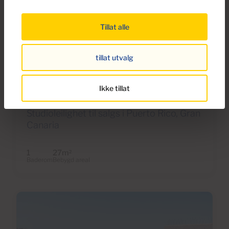
Tillat alle
€195,000
tillat utvalg
38 Bilder
Ikke tillat
Ref S0274
Studioleilighet til salgs i Puerto Rico, Gran
Canaria
1
27m
2
Baderom
Bebygd areal