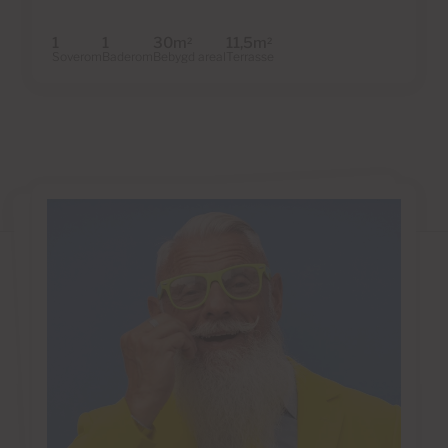
1
1
30m
11,5m
2
2
Soverom
Baderom
Bebygd areal
Terrasse