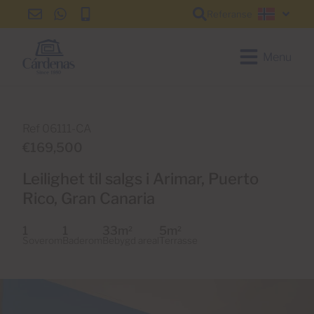
Referanse
info@cardenas-
+34
+34
Norsk
grancanaria.com
928
928
150
150
Menu
650
650
Ref 06111-CA
€169,500
Leilighet til salgs i Arimar, Puerto
Rico, Gran Canaria
1
1
33m
5m
2
2
Soverom
Baderom
Bebygd areal
Terrasse