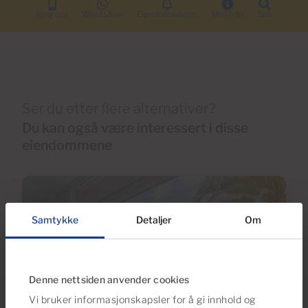
Ring oss
WhatsApp
Eiendomsvarsel
Mer info
Søk
Ser du etter flere alternativer?
Du kan også være interessert i disse
eiendommene
Samtykke
Detaljer
Om
Denne nettsiden anvender cookies
Vi bruker informasjonskapsler for å gi innhold og