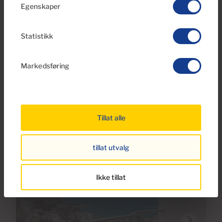
Egenskaper
€195,000
38 Bilder
Statistikk
Ref S0274
Markedsføring
Studioleilighet til salgs i Puerto Rico, Gran
Canaria
1
27m
2
Tillat alle
Baderom
Bebygd areal
tillat utvalg
Ikke tillat