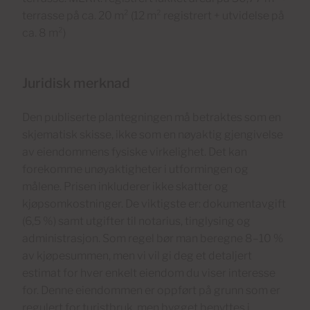
terrasse på ca. 20 m² (12 m² registrert + utvidelse på
ca. 8 m²)
Juridisk merknad
Den publiserte plantegningen må betraktes som en
skjematisk skisse, ikke som en nøyaktig gjengivelse
av eiendommens fysiske virkelighet. Det kan
forekomme unøyaktigheter i utformingen og
målene. Prisen inkluderer ikke skatter og
kjøpsomkostninger. De viktigste er: dokumentavgift
(6,5 %) samt utgifter til notarius, tinglysing og
administrasjon. Som regel bør man beregne 8–10 %
av kjøpesummen, men vi vil gi deg et detaljert
estimat for hver enkelt eiendom du viser interesse
for. Denne eiendommen er oppført på grunn som er
regulert for turistbruk, men bygget benyttes i