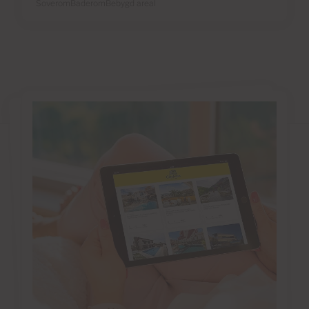
Soverom
Baderom
Bebygd areal