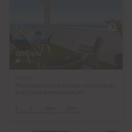
€295,000
35 Bilder
Ref S0276
Penthouse leilighet til salgs i Arguineguín,
Gran Canaria med havutsikt
1
1
59m
18m
2
2
Soverom
Baderom
Bebygd areal
Terrasse