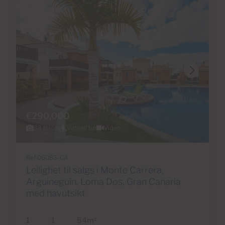
€290,000
33 Bilder
Virtuell tur
Video
Ref 06083-CA
Leilighet til salgs i Monte Carrera,
Arguineguín, Loma Dos, Gran Canaria
med havutsikt
1
1
54m
2