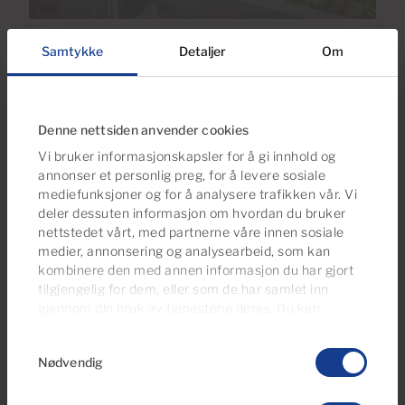
Ref S0268
Samtykke
Detaljer
Om
Studioleilighet til salgs i Arguineguín
Casco, Gran Canaria , I første strandlinje
med havutsikt
Denne nettsiden anvender cookies
Vi bruker informasjonskapsler for å gi innhold og
1
33m
2
Baderom
Bebygd areal
annonser et personlig preg, for å levere sosiale
mediefunksjoner og for å analysere trafikken vår. Vi
deler dessuten informasjon om hvordan du bruker
nettstedet vårt, med partnerne våre innen sosiale
medier, annonsering og analysearbeid, som kan
kombinere den med annen informasjon du har gjort
tilgjengelig for dem, eller som de har samlet inn
gjennom din bruk av tjenestene deres. Du kan
administrere samtykkeinnstillingene dine når som
Samtykkevalg
helst fra vår
Cookies Policy-side
.
Nødvendig