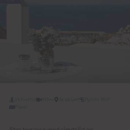
26 Bilder
Virtuell tur
Video
Se på kart
Flyfoto 360º
Planer
Stor terrasse med sjøutsikt og