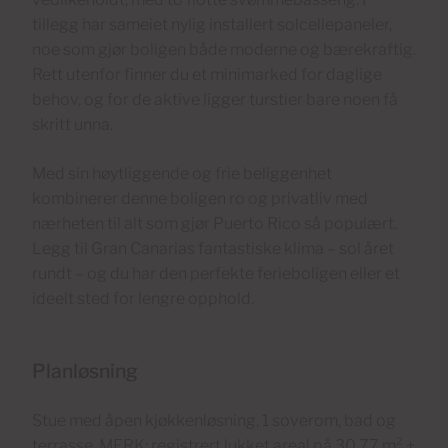
tillegg har sameiet nylig installert solcellepaneler,
noe som gjør boligen både moderne og bærekraftig.
Rett utenfor finner du et minimarked for daglige
behov, og for de aktive ligger turstier bare noen få
skritt unna.
Med sin høytliggende og frie beliggenhet
kombinerer denne boligen ro og privatliv med
nærheten til alt som gjør Puerto Rico så populært.
Legg til Gran Canarias fantastiske klima – sol året
rundt – og du har den perfekte ferieboligen eller et
ideelt sted for lengre opphold.
Planløsning
Stue med åpen kjøkkenløsning, 1 soverom, bad og
terrasse. MERK: registrert lukket areal på 30,77 m² +