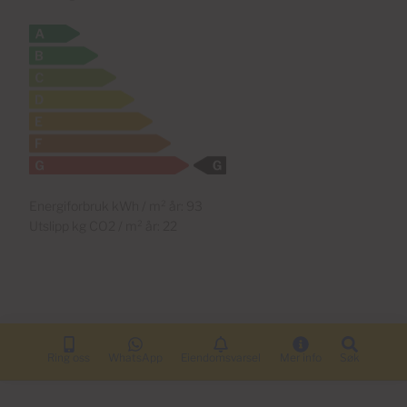
Energiforbruk kWh / m² år: 93
Utslipp kg CO2 / m² år: 22
Ring oss
WhatsApp
Eiendomsvarsel
Mer info
Søk