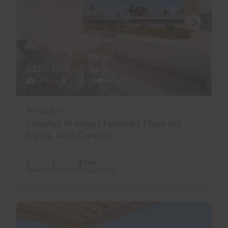
€295,000
36 Bilder
Virtuell tur
Video
Ref 06118-CA
Leilighet til salgs i Tamaran, Playa del
Inglés, Gran Canaria
1
1
47m
2
Soverom
Baderom
Bebygd areal