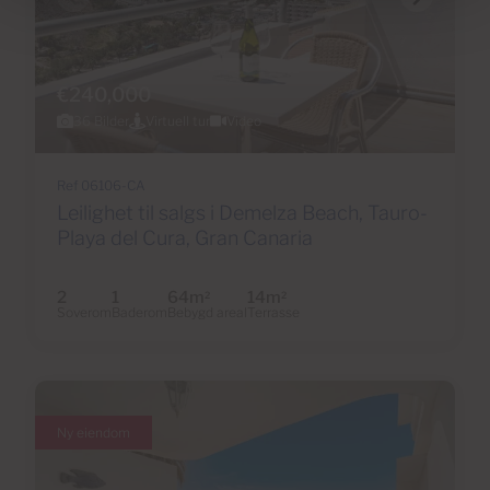
€240,000
36 Bilder
Virtuell tur
Video
Ref 06106-CA
Leilighet til salgs i Demelza Beach, Tauro-
Playa del Cura, Gran Canaria
2
1
64m
14m
2
2
Soverom
Baderom
Bebygd areal
Terrasse
Ny eiendom