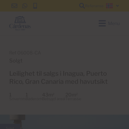
Referanse
info@cardenas-
+34
+34
Norsk
grancanaria.com
928
928
150
150
Menu
650
650
Ref 06008-CA
Solgt
Leilighet til salgs i Inagua, Puerto
Rico, Gran Canaria med havutsikt
1
1
43m
20m
2
2
Soverom
Baderom
Bebygd areal
Terrasse
Solgt