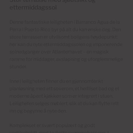
ettermiddagssol
Denne fantastiske leiligheten i Barranco Agua de la
Perra i Puerto Rico byr på alt du kan ønske deg. Den
store terrassen er utvilsomt boligens høydepunkt:
her kan du nyte ettermiddagssolen og imponerende
solnedganger over Atlanterhavet – en magisk
ramme for middager, avslapning og uforglemmelige
stunder.
Inne i leiligheten finner du en gjennomtenkt
planløsning med ett soverom, et helfliset bad og et
moderne åpent kjøkken som er integrert i stuen.
Leiligheten selges møblert, slik at du kan flytte rett
inn og begynne å nyte den.
Komplekset er svært populært og godt
vedlikeholdt, med to flotte svømmebasseng. I