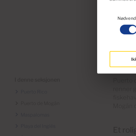
Samtykkevalg
Nødvend
Ik
I denne seksjonen
Puerto 
renner 
Puerto Rico
fiskeha
Puerto de Mogán
Mogán o
Maspalomas
Playa del Inglés
Et roli