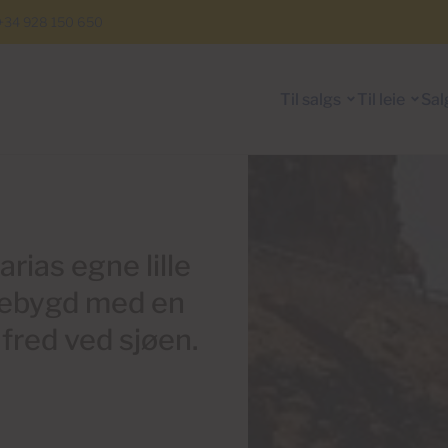
+34 928 150 650
Til salgs
Til leie
Sal
ias egne lille
skebygd med en
 fred ved sjøen.