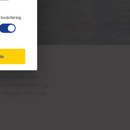
kedsføring
lle
e kanaler som
 sportsmarinaen og
e Mogán, Playa de