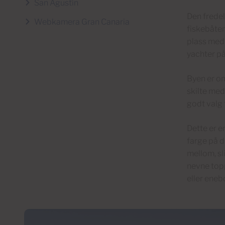
San Agustín
Den fredel
Webkamera Gran Canaria
fiskebåten
plass med
yachter på 
Byen er om
skilte med
godt valg 
Dette er en
farge på d
mellom, sl
nevne topp
eller eneb