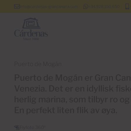
info@cardenas-grancanaria.com
+34 928 150 650
Puerto de Mogán
Puerto de Mogán er Gran Canar
Venezia. Det er en idyllisk fi
herlig marina, som tilbyr ro og
En perfekt liten flik av øya.
Flyfoto 360º