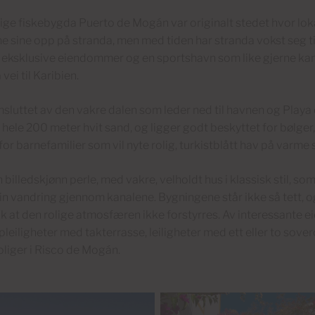
ige fiskebygda Puerto de Mogán var originalt stedet hvor loka
e sine opp på stranda, men med tiden har stranda vokst seg til 
 eksklusive eiendommer og en sportshavn som like gjerne kan
vei til Karibien.
sluttet av den vakre dalen som leder ned til havnen og Play
 hele 200 meter hvit sand, og ligger godt beskyttet for bølger,
for barnefamilier som vil nyte rolig, turkistblått hav på varme 
 billedskjønn perle, med vakre, velholdt hus i klassisk stil, som 
in vandring gjennom kanalene. Bygningene står ikke så tett, o
ik at den rolige atmosfæren ikke forstyrres. Av interessante 
leiligheter med takterrasse, leiligheter med ett eller to sove
oliger i Risco de Mogán.