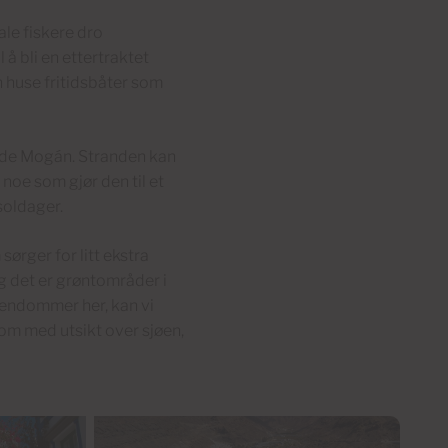
le fiskere dro
å bli en ettertraktet
 huse fritidsbåter som
a de Mogán. Stranden kan
 noe som gjør den til et
soldager.
sørger for litt ekstra
g det er grøntområder i
eiendommer her, kan vi
rom med utsikt over sjøen,