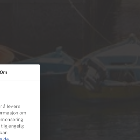
Om
r å levere
nformasjon om
annonsering
ilgjengelig
 kan
side
.