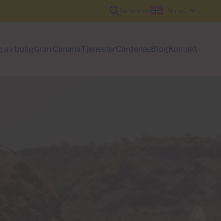
Referanse
Norsk
g av bolig
Gran Canaria
Tjenester
Cárdenas
Blog
Kontakt