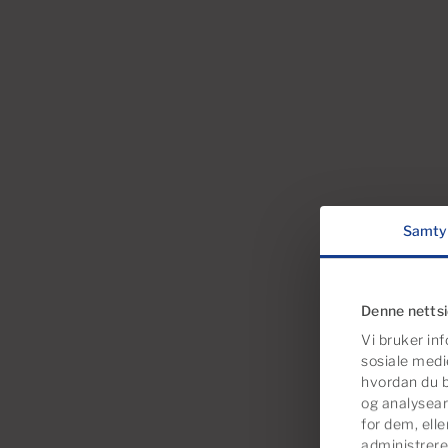
Samty
Denne netts
Vi bruker inf
sosiale medi
hvordan du b
og analysear
for dem, ell
administrere