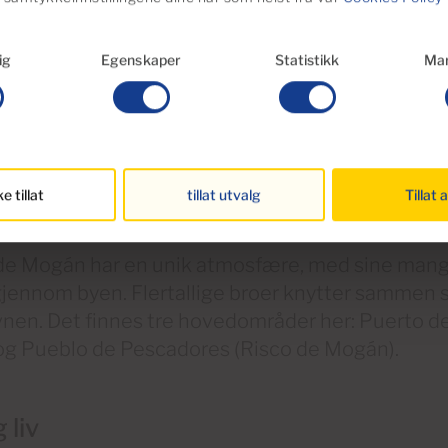
ig
Egenskaper
Statistikk
Mar
ke tillat
tillat utvalg
Tillat a
de Mogán har en unik atmosfære, med sine mang
gjennom byen. Flertallige broer knytter sammen
vnen. Det finnes tre hovedområder her: Puerto d
g Pueblo de Pescadores (Risco de Mogán).
g liv