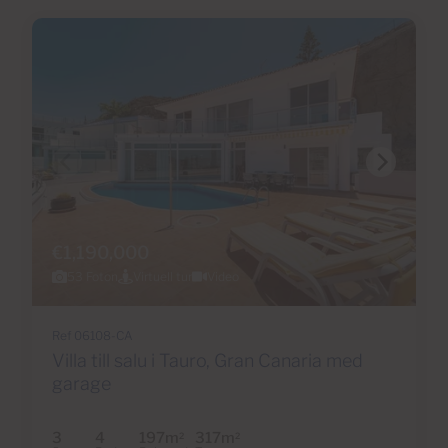
€1,190,000
53 Foton
Virtuell tur
Video
Ref 06108-CA
Villa till salu i Tauro, Gran Canaria med
garage
3
4
197m
317m
2
2