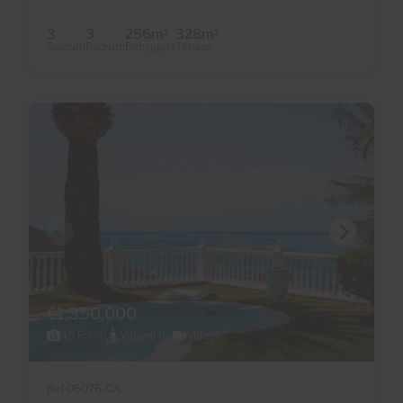
3
3
256m
328m
2
2
Sovrum
Badrum
Bebyggda
Terrass
€1,350,000
45 Foton
Virtuell tur
Video
Ref 06076-CA