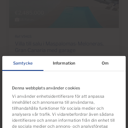
€2,485,000
58 Foton
Ref V941S
Villa till salu i Maspalomas-Meloneras,
Gran Canaria med garage
Samtycke
Information
Om
5
3
465m
2
Sovrum
Badrum
Bebyggda
Denna webbplats använder cookies
Vi använder enhetsidentifierare för att anpassa
innehållet och annonserna till användarna,
tillhandahålla funktioner för sociala medier och
analysera vår trafik. Vi vidarebefordrar även sådana
identifierare och annan information från din enhet till
de sociala medier och annons- och analysföretag