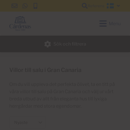
Referens
info@cardenas-
+34
+34
Svensk
grancanaria.com
928
928
150
150
Menu
650
650
Sök och filtrera
Villor till salu i Gran Canaria
Om du vill uppleva det perfekta ölivet, ta en titt på
våra villor till salu på Gran Canaria och välj ur vårt
breda utbud av allt från eleganta hus till lyxiga
herrgårdar med stora egendomar.