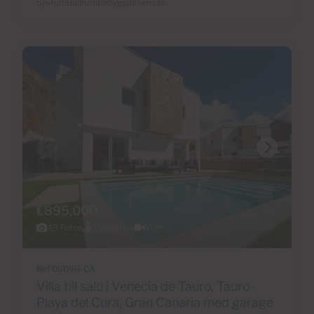
Sovrum
Badrum
Bebyggda
Terrass
€895,000
49 Foton
Virtuell tur
Video
Ref 06098-CA
Villa till salu i Venecia de Tauro, Tauro-
Playa del Cura, Gran Canaria med garage