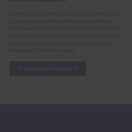
Genom att prenumerera får du en komplett rapport
(på engelska) var sjätte månad med uppdaterad
marknadsdata i ditt område helt kostnadsfritt. Med
detta dokument kommer du att upptäcka beteendet
och trenderna på fastighetsmarknaden tack vare
detaljerad information i realtid.
Få din kostnadsfria rapport!