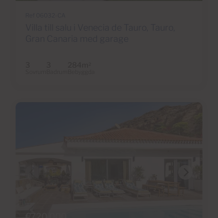
Ref 06032-CA
Villa till salu i Venecia de Tauro, Tauro,
Gran Canaria med garage
3
3
284m
2
Sovrum
Badrum
Bebyggda
€720,000