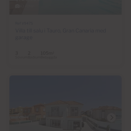
43 Foton
Ref V947S
Villa till salu i Tauro, Gran Canaria med
garage
3
2
105m
2
Sovrum
Badrum
Bebyggda