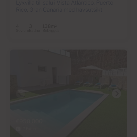
Lyxvilla till salu i Vista Atlántico, Puerto
Rico, Gran Canaria med havsutsikt
4
3
138m
2
Sovrum
Badrum
Bebyggda
€950,000
47 Foton