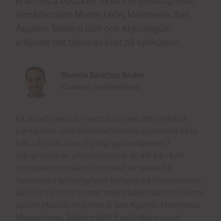
Från chica bostäder till större lyxfastigheter,
områden som Monte León, Meloneras, San
Agustín, Salobre Golf och Arguineguín
erbjuder det bästa av livet på sydkusten.
Ramón Sánchez Bruhn
Cardenas Fastighetsbyrå
Få ut det mesta av livet på ön med ditt perfekta
permanent- eller semesterboende genom att välja
från vårt utbud av tillgängliga fastigheter. I
mångfalden av alternativ hittar du allt från fullt
utrustade och säkra villor med terrasser, till
fantastiska lyxfastigheter belägna på imponerande
10 000 m2 stora tomter med trädgårdar och privata
pooler. Huvudområdena är San Agustín, Meloneras,
Maspalomas, Salobre Golf, Pasito Blanco och