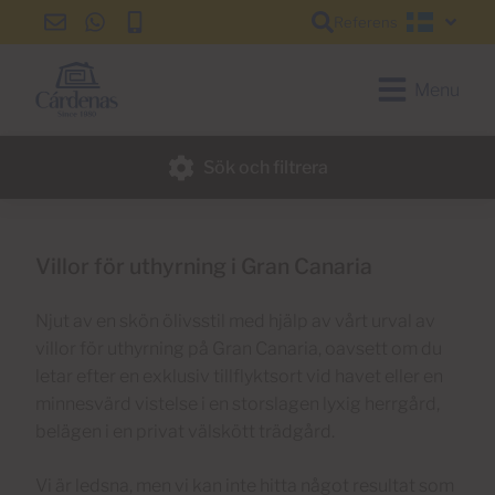
Referens
info@cardenas-
+34
+34
Svensk
grancanaria.com
928
928
150
150
Menu
650
650
Sök och filtrera
Villor för uthyrning i Gran Canaria
Njut av en skön ölivsstil med hjälp av vårt urval av
villor för uthyrning på Gran Canaria, oavsett om du
letar efter en exklusiv tillflyktsort vid havet eller en
minnesvärd vistelse i en storslagen lyxig herrgård,
belägen i en privat välskött trädgård.
Vi är ledsna, men vi kan inte hitta något resultat som