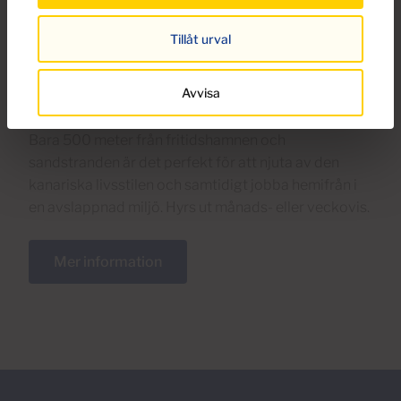
Breeze, perfekt belägna nära Puerto
Rico och idealiska för att jobba på
Tillåt urval
distans.
Avvisa
Det går inte annat än att älska att bo på Sea Breeze;
ett trevligt komplex på en lugn plats med havsutsikt.
Bara 500 meter från fritidshamnen och
sandstranden är det perfekt för att njuta av den
kanariska livsstilen och samtidigt jobba hemifrån i
en avslappnad miljö. Hyrs ut månads- eller veckovis.
Mer information