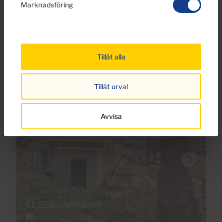
Marknadsföring
Bungalow för uthyrning i La Perla, Puerto
Rico, Gran Canaria
1
1
Tillåt alla
Sovrum
Badrum
Tillåt urval
Reserverad
Avvisa
€1,250 per månad
14 Foton