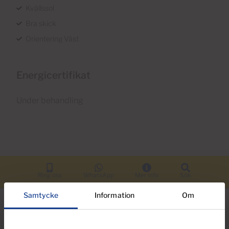
Kvällssol
Bra skick
Orientering Väst
Energicertifikat
Under behandling
Ring oss
WhatsApp
Mer info
Sök
Samtycke
Information
Om