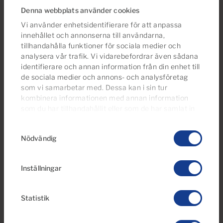
Denna webbplats använder cookies
Letar du efter fler alternativ?
Vi använder enhetsidentifierare för att anpassa
Du kan också vara intresserad av dessa
innehållet och annonserna till användarna,
egendomar
tillhandahålla funktioner för sociala medier och
analysera vår trafik. Vi vidarebefordrar även sådana
identifierare och annan information från din enhet till
de sociala medier och annons- och analysföretag
som vi samarbetar med. Dessa kan i sin tur
Reserverad
kombinera informationen med annan information
som du har tillhandahållit eller som de har samlat in
när du har använt deras tjänster.
Du kan ändra eller
Samtyckesval
dra tillbaka ditt samtycke
till cookie-förklaringen på
Nödvändig
vår webbplats.
Inställningar
€950 per månad
17 Foton
Statistik
Ref 05290-CA