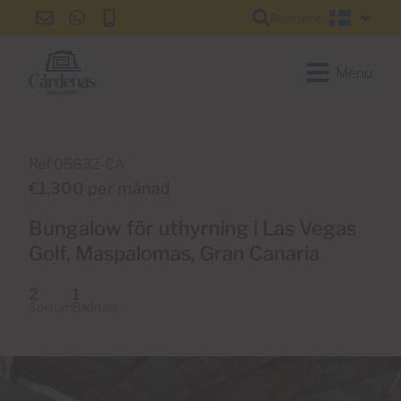
Referens
info@cardenas-
+34
+34
Svensk
grancanaria.com
928
928
150
150
Menu
650
650
Ref 05832-CA
€1,300 per månad
Bungalow för uthyrning i Las Vegas
Golf, Maspalomas, Gran Canaria
2
1
Sovrum
Badrum