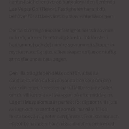
Fantastisk, helrenoverad bungalow i den berömda
Las Vegas Golf Resort. Fastigheten har allt du
behöver för att bekvämt njuta av vintersäsongen.
Denna charmiga enplansfastighet har två sovrum
och erbjuder en hemtrevlig känsla. Takfönster i
badrummet och det mindre sovrummet släpper in
mycket naturligt ljus, vilket skapar en ljus och luftig
atmosfär under hela dagen.
Den lilla trädgården delas och förvaltas av
samhället, men du kan använda den som om den
vore din egen. Terrassen har utfällbara parasoller
om du vill koppla av i skuggan på eftermiddagen.
Läget i Maspalomas är perfekt för dig som vill njuta
av lugn och ro samtidigt som du har nära till de
flesta bekvämligheter och tjänster. Tennisbanor och
en golfbana ligger bara några minuters promenad