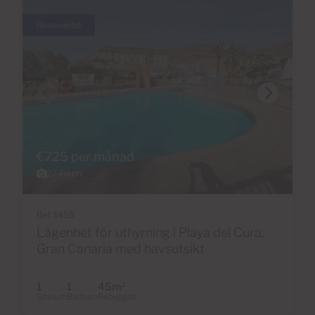
Reserverad
€725 per månad
27 Foton
Ref 3459
Lägenhet för uthyrning i Playa del Cura,
Gran Canaria med havsutsikt
1
1
45m
2
Sovrum
Badrum
Bebyggda