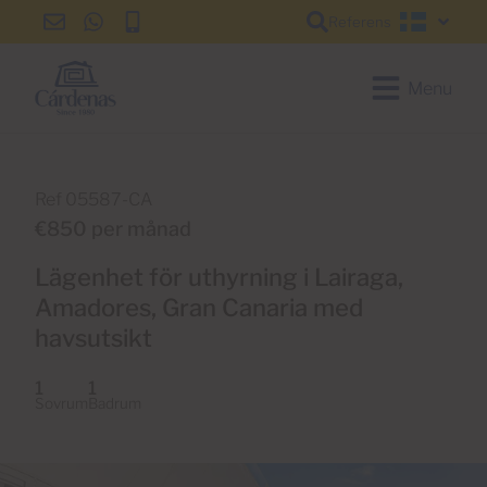
Referens
info@cardenas-
+34
+34
Svensk
grancanaria.com
928
928
150
150
Menu
650
650
Ref 05587-CA
€850 per månad
Lägenhet för uthyrning i Lairaga,
Amadores, Gran Canaria med
havsutsikt
1
1
Sovrum
Badrum