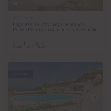
20 Foton
Ref 06014-CA
Lägenhet för uthyrning i Jacaranda,
Puerto Rico, Gran Canaria med havsutsikt
1
1
55m
2
Sovrum
Badrum
Bebyggda
Reserverad