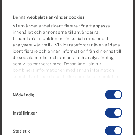
1
Badrum
Denna webbplats använder cookies
Vi använder enhetsidentifierare för att anpassa
innehållet och annonserna till användarna,
tillhandahålla funktioner för sociala medier och
Reserverad
analysera vår trafik. Vi vidarebefordrar även sådana
identifierare och annan information från din enhet till
de sociala medier och annons- och analysföretag
som vi samarbetar med. Dessa kan i sin tur
kombinera informationen med annan information
som du har tillhandahållit eller som de har samlat in
när du har använt deras tjänster.
Du kan ändra eller
Samtyckesval
dra tillbaka ditt samtycke
till cookie-förklaringen på
Nödvändig
€750 per månad
vår webbplats.
13 Foton
Inställningar
Ref 3380
Studiolägenhet , i första raden för
Statistik