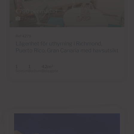
€790 per månad
17 Foton
Ref 4279
Lägenhet för uthyrning i Richmond,
Puerto Rico, Gran Canaria med havsutsikt
1
1
42m
2
Sovrum
Badrum
Bebyggda