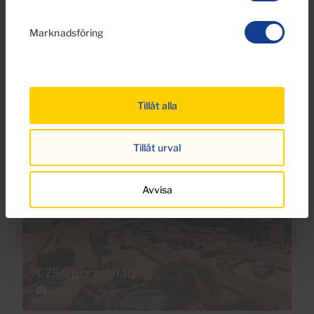
uthyrning i Lajilla, Arguineguín Casco,
Gran Canaria med havsutsikt
Marknadsföring
1
27m
2
Badrum
Bebyggda
Tillåt alla
Reserverad
Tillåt urval
Avvisa
€750 per månad
13 Foton