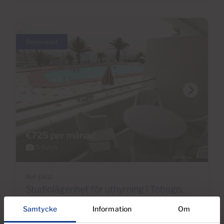
Reserverad
€725 per månad
15 Foton
Ref 3802
Studiolägenhet för uthyrning i Tobago,
Puerto Rico, Gran Canaria
Samtycke
Information
Om