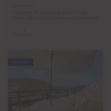
Ref 05487-CA
Lägenhet för uthyrning i Puerto Feliz,
Puerto Rico, Gran Canaria med havsutsikt
1
1
Sovrum
Badrum
Reserverad
€770 per månad