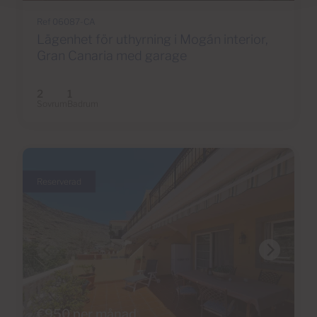
Ref 06087-CA
Lägenhet för uthyrning i Mogán interior,
Gran Canaria med garage
2
1
Sovrum
Badrum
Reserverad
€950 per månad