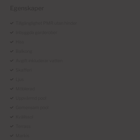
Egenskaper
Tillgänglighet PMR utan hinder
Inbyggda garderober
Hiss
Balkong
Avgift inkluderar vatten
Skafferi
Ljus
Möblerad
Uppvärmd pool
Gemensam pool
Kvällssol
Terrass
Markis