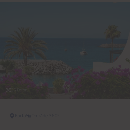
26 Foton
Karta
Område 360º