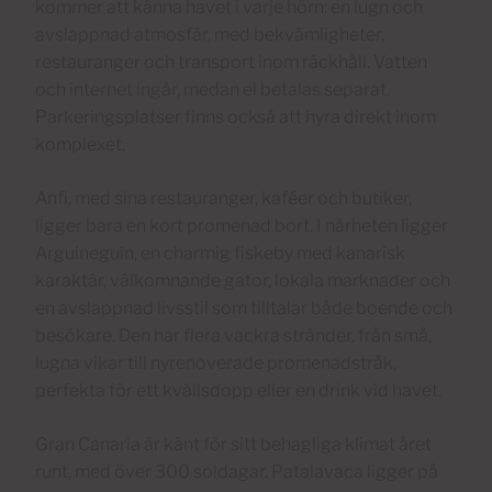
kommer att känna havet i varje hörn: en lugn och
avslappnad atmosfär, med bekvämligheter,
restauranger och transport inom räckhåll. Vatten
och internet ingår, medan el betalas separat.
Parkeringsplatser finns också att hyra direkt inom
komplexet.
Anfi, med sina restauranger, kaféer och butiker,
ligger bara en kort promenad bort. I närheten ligger
Arguineguín, en charmig fiskeby med kanarisk
karaktär, välkomnande gator, lokala marknader och
en avslappnad livsstil som tilltalar både boende och
besökare. Den har flera vackra stränder, från små,
lugna vikar till nyrenoverade promenadstråk,
perfekta för ett kvällsdopp eller en drink vid havet.
Gran Canaria är känt för sitt behagliga klimat året
runt, med över 300 soldagar. Patalavaca ligger på