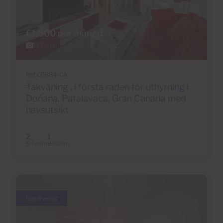
€1,300 per månad
17 Foton
Ref 05884-CA
Takvåning , i första raden för uthyrning i
Doñana, Patalavaca, Gran Canaria med
havsutsikt
2
1
Sovrum
Badrum
Reserverad