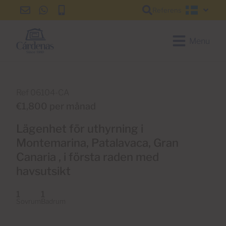
Referens
info@cardenas-
+34
+34
Svensk
grancanaria.com
928
928
150
150
Menu
650
650
Ref 06104-CA
€1,800 per månad
Lägenhet för uthyrning i
Montemarina, Patalavaca, Gran
Canaria , i första raden med
havsutsikt
1
1
Sovrum
Badrum