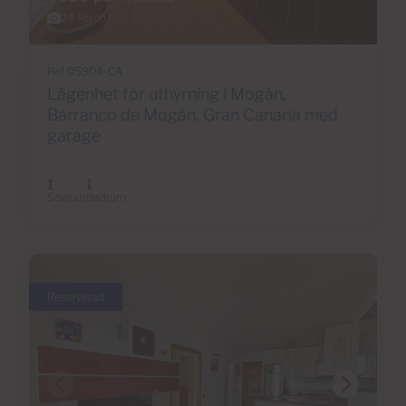
24 Foton
Ref 05904-CA
Lägenhet för uthyrning i Mogán,
Barranco de Mogán, Gran Canaria med
garage
1
1
Sovrum
Badrum
Reserverad