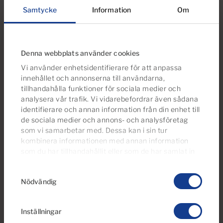
1
1
42m
2
Samtycke
Information
Om
Sovrum
Badrum
Bebyggda
Denna webbplats använder cookies
Vi använder enhetsidentifierare för att anpassa
innehållet och annonserna till användarna,
tillhandahålla funktioner för sociala medier och
analysera vår trafik. Vi vidarebefordrar även sådana
identifierare och annan information från din enhet till
de sociala medier och annons- och analysföretag
som vi samarbetar med. Dessa kan i sin tur
kombinera informationen med annan information
som du har tillhandahållit eller som de har samlat in
när du har använt deras tjänster.
Du kan ändra eller
€1,750 per månad
Samtyckesval
dra tillbaka ditt samtycke
till cookie-förklaringen på
28 Foton
Nödvändig
vår webbplats.
Ref 06112-CA
Inställningar
Lägenhet för uthyrning i San Agustín,