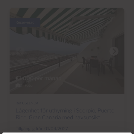
Reserverad
€1,000 per månad
14 Foton
Ref 06117-CA
Lägenhet för uthyrning i Scorpio, Puerto
Rico, Gran Canaria med havsutsikt
Tillgänglig från 01/04/2027