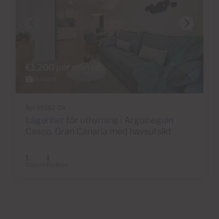
€1,200 per månad
16 Foton
Ref 05862-CA
Lägenhet för uthyrning i Arguineguín
Casco, Gran Canaria med havsutsikt
1
1
Sovrum
Badrum