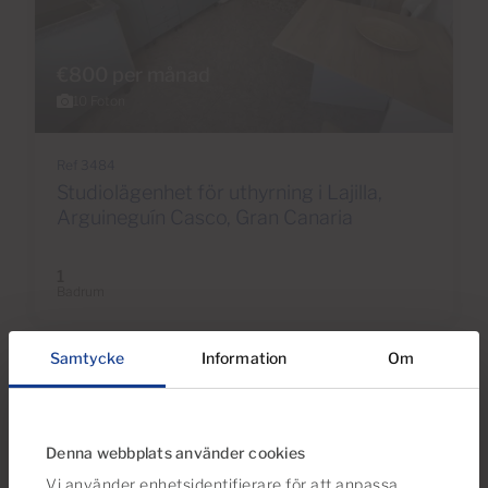
€800 per månad
10 Foton
Ref 3484
Studiolägenhet för uthyrning i Lajilla,
Arguineguín Casco, Gran Canaria
1
Badrum
Samtycke
Information
Om
Denna webbplats använder cookies
Vi använder enhetsidentifierare för att anpassa