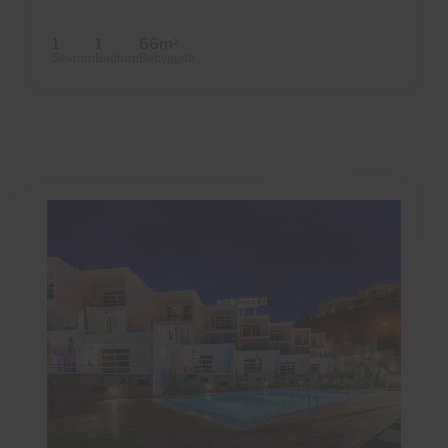
1
1
66m
2
Sovrum
Badrum
Bebyggda