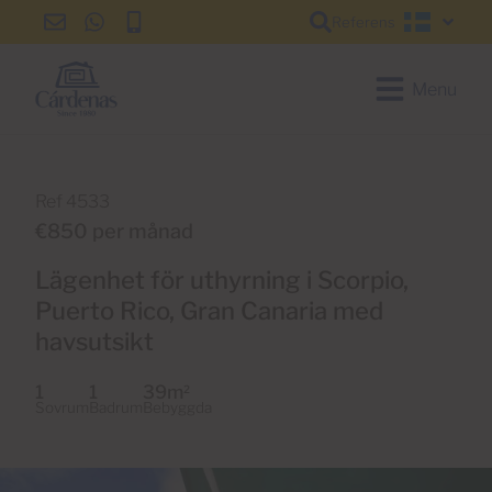
Referens
info@cardenas-
+34
+34
Svensk
grancanaria.com
928
928
150
150
Menu
650
650
Ref 4533
€850 per månad
Lägenhet för uthyrning i Scorpio,
Puerto Rico, Gran Canaria med
havsutsikt
1
1
39m
2
Sovrum
Badrum
Bebyggda