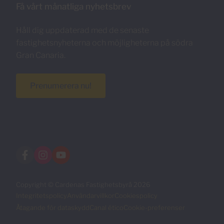
Få vårt månatliga nyhetsbrev
Håll dig uppdaterad med de senaste
fastighetsnyheterna och möjligheterna på södra
Gran Canaria.
Prenumerera nu!
Copyright © Cardenas Fastighetsbyrå 2026
Integritetspolicy
Användarvillkor
Cookiespolicy
Åtagande för dataskydd
Canal ético
Cookie-preferenser