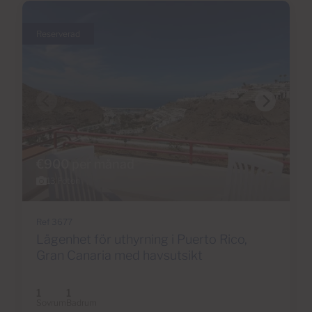
Reserverad
€900 per månad
13 Foton
Ref 3677
Lägenhet för uthyrning i Puerto Rico,
Gran Canaria med havsutsikt
1
1
Sovrum
Badrum