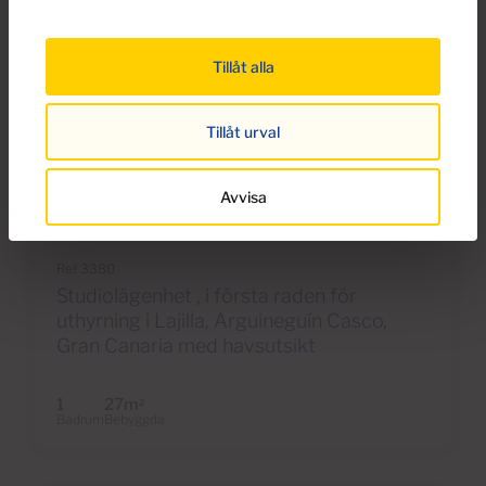
Tillåt alla
Tillåt urval
€750 per månad
Avvisa
13 Foton
Ref 3380
Studiolägenhet , i första raden för
uthyrning i Lajilla, Arguineguín Casco,
Gran Canaria med havsutsikt
1
27m
2
Badrum
Bebyggda