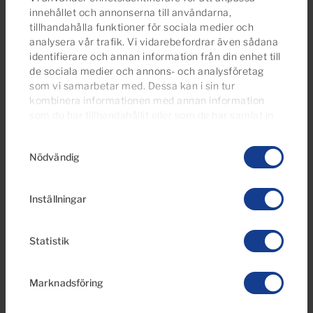
innehållet och annonserna till användarna,
tillhandahålla funktioner för sociala medier och
analysera vår trafik. Vi vidarebefordrar även sådana
identifierare och annan information från din enhet till
de sociala medier och annons- och analysföretag
€1,100 per månad
som vi samarbetar med. Dessa kan i sin tur
12 Foton
kombinera informationen med annan information
som du har tillhandahållit eller som de har samlat in
när du har använt deras tjänster.
Du kan ändra eller
Ref 05709-CA
Samtyckesval
dra tillbaka ditt samtycke
till cookie-förklaringen på
Lägenhet , i första raden för uthyrning i
Nödvändig
vår webbplats.
Aida, Playa del Inglés, Gran Canaria
Inställningar
1
1
Sovrum
Badrum
Statistik
Marknadsföring
Reserverad