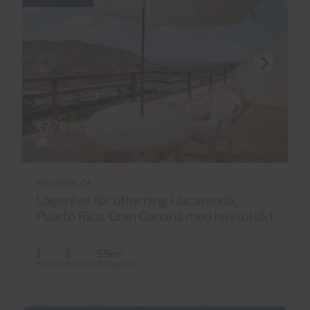
€770 per månad
20 Foton
Ref 06014-CA
Lägenhet för uthyrning i Jacaranda,
Puerto Rico, Gran Canaria med havsutsikt
1
1
55m
2
Sovrum
Badrum
Bebyggda