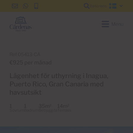
Referens
info@cardenas-
+34
+34
Svensk
grancanaria.com
928
928
150
150
Menu
650
650
Ref 05413-CA
€925 per månad
Lägenhet för uthyrning i Inagua,
Puerto Rico, Gran Canaria med
havsutsikt
1
1
35m
14m
2
2
Sovrum
Badrum
Bebyggda
Terrass