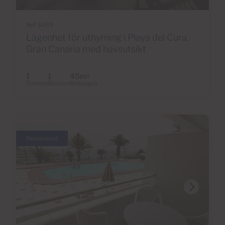
Ref 3459
Lägenhet för uthyrning i Playa del Cura,
Gran Canaria med havsutsikt
1
1
45m
2
Sovrum
Badrum
Bebyggda
Reserverad