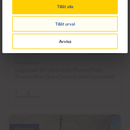
Tillåt alla
Tillåt urval
€750 per månad
Avvisa
13 Foton
Ref 05487-CA
Lägenhet för uthyrning i Puerto Feliz,
Puerto Rico, Gran Canaria med havsutsikt
1
1
Sovrum
Badrum
Reserverad