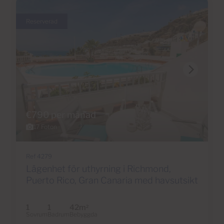
Reserverad
€790 per månad
17 Foton
Ref 4279
Lägenhet för uthyrning i Richmond,
Puerto Rico, Gran Canaria med havsutsikt
1
1
42m
2
Sovrum
Badrum
Bebyggda