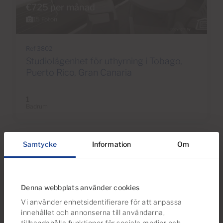
€725 per månad
15 Foton
Ref 3802
Studiolägenhet för uthyrning i Tobago,
Puerto Rico, Gran Canaria
1
Badrum
Samtycke
Information
Om
Reserverad
Denna webbplats använder cookies
Vi använder enhetsidentifierare för att anpassa
innehållet och annonserna till användarna,
tillhandahålla funktioner för sociala medier och