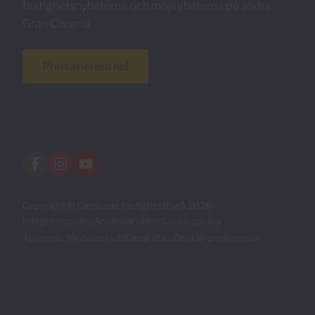
fastighetsnyheterna och möjligheterna på södra
Gran Canaria.
Prenumerera nu!
Copyright © Cardenas Fastighetsbyrå 2026
Integritetspolicy
Användarvillkor
Cookiespolicy
Åtagande för dataskydd
Canal ético
Cookie-preferenser