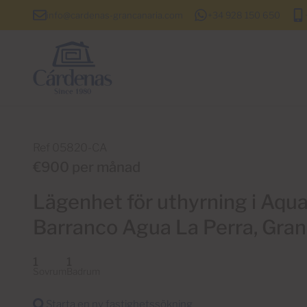
info@cardenas-grancanaria.com
+34 928 150 650
Ref 05820-CA
€900 per månad
Lägenhet för uthyrning i Aqua
Barranco Agua La Perra, Gran
1
1
Sovrum
Badrum
Starta en ny fastighetssökning