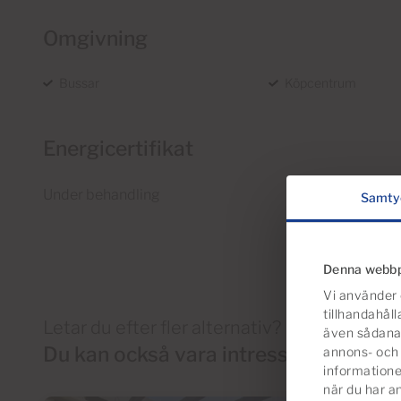
Omgivning
Bussar
Köpcentrum
Energicertifikat
Under behandling
Samty
Denna webbp
Vi använder 
tillhandahåll
Letar du efter fler alternativ?
även sådana 
Du kan också vara intresserad av d
annons- och 
informatione
när du har a