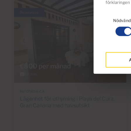
förklaringen
Reserverad
Samtyckesval
Nödvänd
A
€800 per månad
8 Foton
Ref 05854-CA
Lägenhet för uthyrning i Playa del Cura,
Gran Canaria med havsutsikt