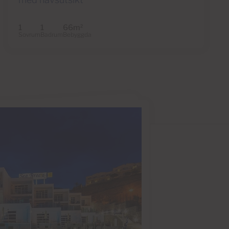
1
1
66m
2
Sovrum
Badrum
Bebyggda