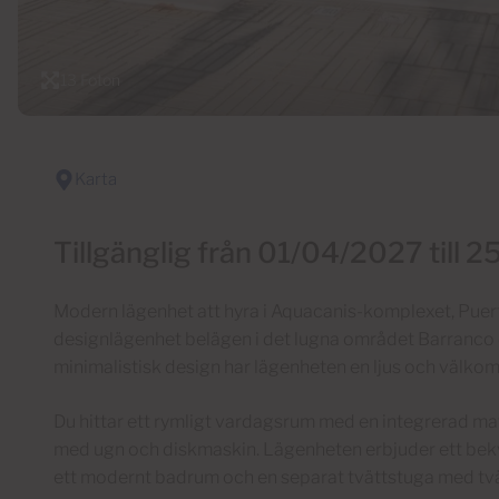
13 Foton
Karta
Tillgänglig från 01/04/2027 till
Modern lägenhet att hyra i Aquacanis-komplexet, Puert
designlägenhet belägen i det lugna området Barranco d
minimalistisk design har lägenheten en ljus och välko
Du hittar ett rymligt vardagsrum med en integrerad mats
med ugn och diskmaskin. Lägenheten erbjuder ett be
ett modernt badrum och en separat tvättstuga med tv