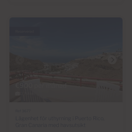
Reserverad
€900 per månad
13 Foton
Ref 3677
Lägenhet för uthyrning i Puerto Rico,
Gran Canaria med havsutsikt