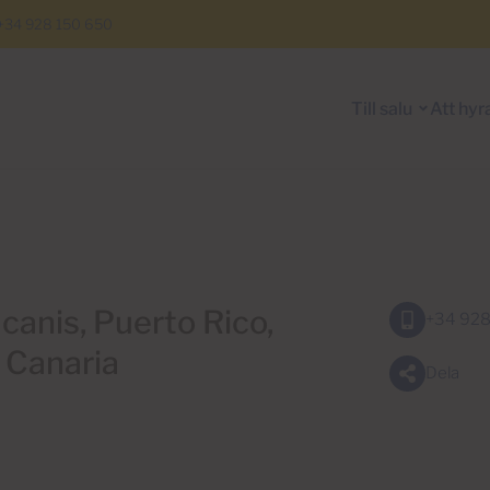
+34 928 150 650
Till salu
Att hyr
canis, Puerto Rico,
+34 928
 Canaria
Dela