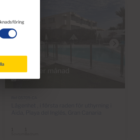
knadsföring
lla
€1,100 per månad
12 Foton
Ref 05709-CA
Lägenhet , i första raden för uthyrning i
Aida, Playa del Inglés, Gran Canaria
1
1
Sovrum
Badrum