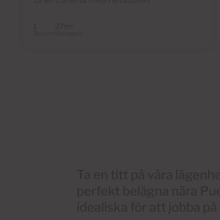
1
27m
2
Badrum
Bebyggda
Ta en titt på våra lägen
perfekt belägna nära Pu
idealiska för att jobba på