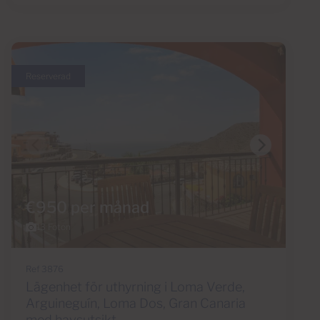
Reserverad
€950 per månad
13 Foton
Ref 3876
Lägenhet för uthyrning i Loma Verde,
Arguineguín, Loma Dos, Gran Canaria
med havsutsikt