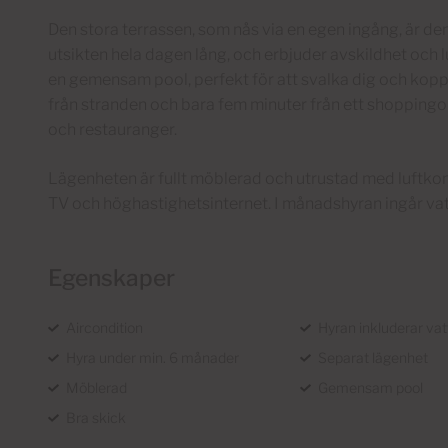
Den stora terrassen, som nås via en egen ingång, är den
utsikten hela dagen lång, och erbjuder avskildhet och 
en gemensam pool, perfekt för att svalka dig och kopp
från stranden och bara fem minuter från ett shopping
och restauranger.
Lägenheten är fullt möblerad och utrustad med luftkon
TV och höghastighetsinternet. I månadshyran ingår vatt
Egenskaper
Aircondition
Hyran inkluderar vat
Hyra under min. 6 månader
Separat lägenhet
Möblerad
Gemensam pool
Bra skick