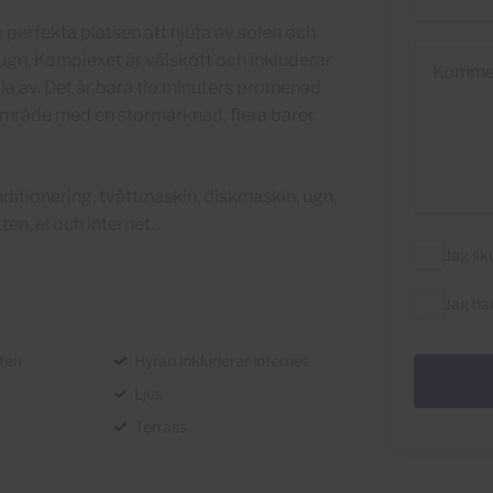
 perfekta platsen att njuta av solen och
Kommenta
lugn. Komplexet är välskött och inkluderar
la av. Det är bara tio minuters promenad
område med en stormarknad, flera barer
ditionering, tvättmaskin, diskmaskin, ugn,
en, el och internet.
Jag sku
Jag ha
ten
Hyran inkluderar internet
Ljus
Terrass