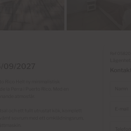
Ref 05820
Lägenhet 
 25/09/2027
Kontak
o Rico Helt ny minimalistisk
Namn
e la Perra i Puerto Rico. Med en
mnande atmosfär.
E-
al och ett fullt utrustat kök, komplett
mail
kvämt sovrum med ett omklädningsrum,
Telefon
ättmaskin.