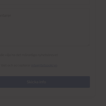
rer
lle vilja ha det månatliga nyhetsbrevet
r läst och accepterar
integritetspolicyn
Skicka info