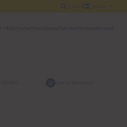
Referens
Svenska
a
Sälja bostad
Gran Canaria
Tjänster
Cárdenas
Kontakt
 150 650
Chat på WhatsApp