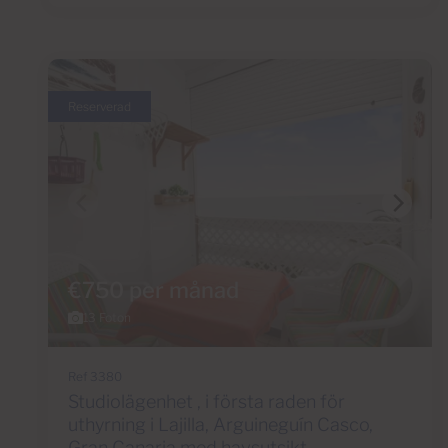
Reserverad
€750 per månad
13 Foton
Ref 3380
Studiolägenhet , i första raden för
uthyrning i Lajilla, Arguineguín Casco,
Gran Canaria med havsutsikt