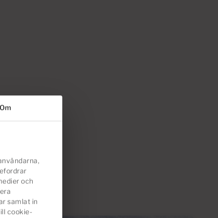
Om
 användarna,
befordrar
 medier och
nera
ar samlat in
ill cookie-