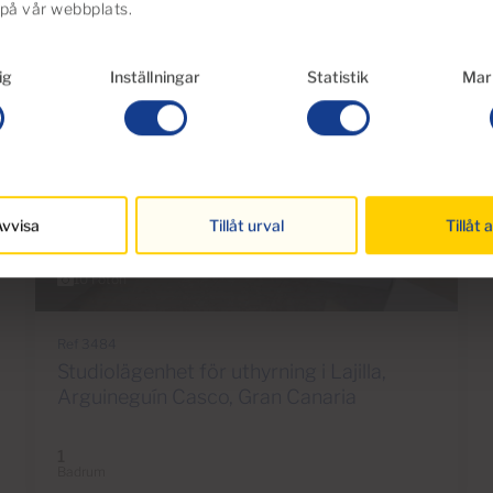
 på vår webbplats.
ig
Inställningar
Statistik
Mar
vvisa
Tillåt urval
Tillåt a
€800 per månad
10 Foton
Ref 3484
Studiolägenhet för uthyrning i Lajilla,
Arguineguín Casco, Gran Canaria
1
Badrum