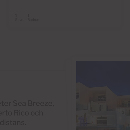
1
1
Sovrum
Badrum
heter Sea Breeze,
erto Rico och
 distans.