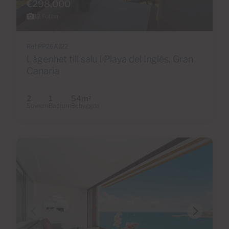
€298,000
12 Foton
Ref PP26AJ22
Lägenhet till salu i Playa del Inglés, Gran
Canaria
2
1
54m
2
Sovrum
Badrum
Bebyggda