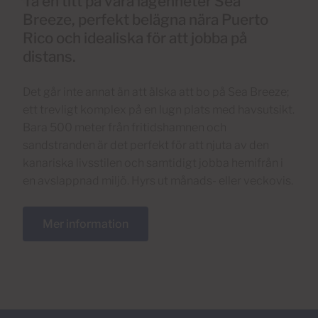
Ta en titt på våra lägenheter Sea
Breeze, perfekt belägna nära Puerto
Rico och idealiska för att jobba på
distans.
Det går inte annat än att älska att bo på Sea Breeze;
ett trevligt komplex på en lugn plats med havsutsikt.
Bara 500 meter från fritidshamnen och
sandstranden är det perfekt för att njuta av den
kanariska livsstilen och samtidigt jobba hemifrån i
en avslappnad miljö. Hyrs ut månads- eller veckovis.
Mer information