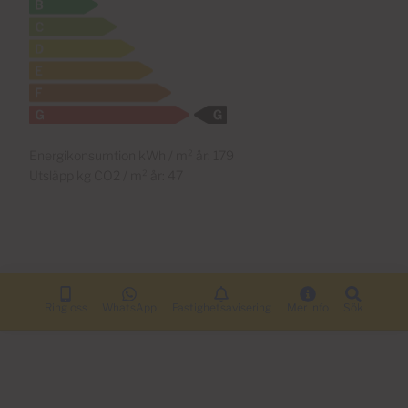
Energikonsumtion kWh / m² år: 179
Utsläpp kg CO2 / m² år: 47
Ring oss
WhatsApp
Fastighetsavisering
Mer info
Sök