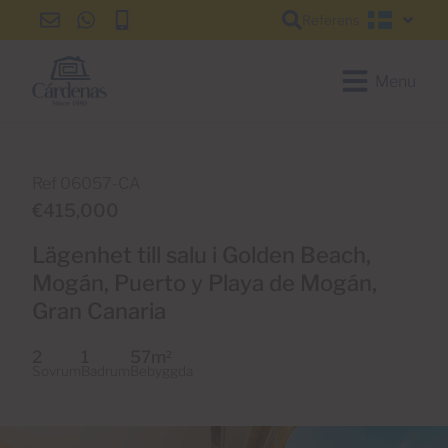
Referens
info@cardenas-
+34
+34
Svensk
grancanaria.com
928
928
150
150
Menu
650
650
Ref 06057-CA
€415,000
Lägenhet till salu i Golden Beach,
Mogán, Puerto y Playa de Mogán,
Gran Canaria
2
1
57m
2
Sovrum
Badrum
Bebyggda