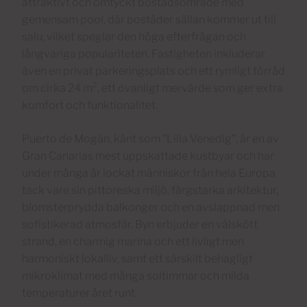
attraktivt och omtyckt bostadsområde med
gemensam pool, där bostäder sällan kommer ut till
salu, vilket speglar den höga efterfrågan och
långvariga populariteten. Fastigheten inkluderar
även en privat parkeringsplats och ett rymligt förråd
om cirka 24 m², ett ovanligt mervärde som ger extra
komfort och funktionalitet.
Puerto de Mogán, känt som ”Lilla Venedig”, är en av
Gran Canarias mest uppskattade kustbyar och har
under många år lockat människor från hela Europa
tack vare sin pittoreska miljö, färgstarka arkitektur,
blomsterprydda balkonger och en avslappnad men
sofistikerad atmosfär. Byn erbjuder en välskött
strand, en charmig marina och ett livligt men
harmoniskt lokalliv, samt ett särskilt behagligt
mikroklimat med många soltimmar och milda
temperaturer året runt.