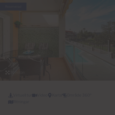
Reserverad
30 Foton
Virtuell tur
Video
Karta
Område 360º
Ritningar