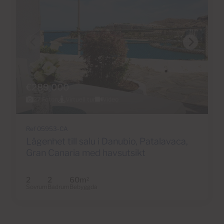
€289,000
27 Foton
Virtuell tur
Video
Ref 05953-CA
Lägenhet till salu i Danubio, Patalavaca,
Gran Canaria med havsutsikt
2
2
60m
2
Sovrum
Badrum
Bebyggda