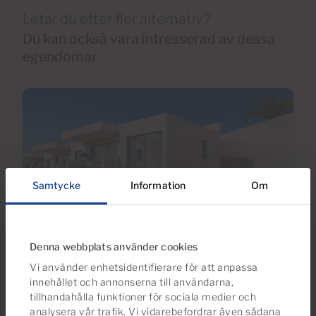
Letar du efter fler alternativ?
Du kan också vara intresserad av dessa
egendomar
Samtycke
Information
Om
Denna webbplats använder cookies
€375,000
Vi använder enhetsidentifierare för att anpassa
6 Foton
innehållet och annonserna till användarna,
tillhandahålla funktioner för sociala medier och
analysera vår trafik. Vi vidarebefordrar även sådana
Ref 06093-CA