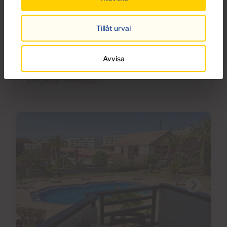
Ref PP26AJ21
Tillåt urval
Lägenhet till salu i Playa del Inglés, Gran
Canaria
Avvisa
1
1
40m
2
Sovrum
Badrum
Bebyggda