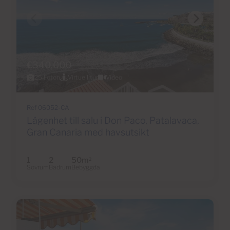
€340,000
25 Foton
Virtuell tur
Video
Ref 06052-CA
Lägenhet till salu i Don Paco, Patalavaca,
Gran Canaria med havsutsikt
1
2
50m
2
Sovrum
Badrum
Bebyggda