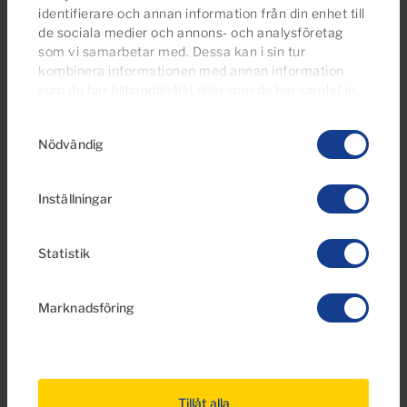
identifierare och annan information från din enhet till
Lägenhet till salu i Macaronesia, Tauro,
de sociala medier och annons- och analysföretag
Gran Canaria
som vi samarbetar med. Dessa kan i sin tur
kombinera informationen med annan information
2
1
57m
som du har tillhandahållit eller som de har samlat in
2
Sovrum
Badrum
Bebyggda
när du har använt deras tjänster.
Du kan ändra eller
Samtyckesval
dra tillbaka ditt samtycke
till cookie-förklaringen på
Nödvändig
vår webbplats.
Inställningar
Statistik
Marknadsföring
€253,000
11 Foton
Tillåt alla