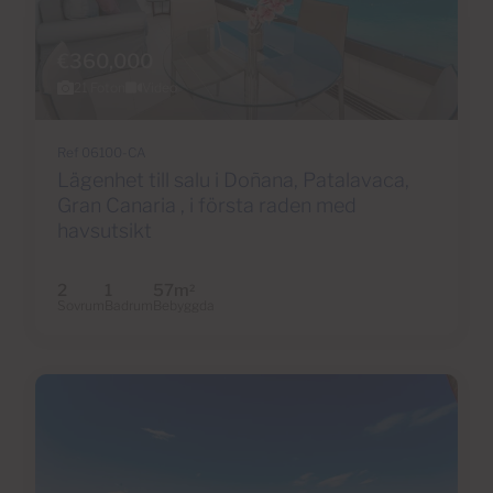
€360,000
21 Foton
Video
Ref 06100-CA
Lägenhet till salu i Doñana, Patalavaca,
Gran Canaria , i första raden med
havsutsikt
2
1
57m
2
Sovrum
Badrum
Bebyggda