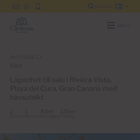
Referens
info@cardenas-
+34
+34
Svensk
grancanaria.com
928
928
150
150
Menu
650
650
Ref 05914-CA
Såld
Lägenhet till salu i Riviera Vista,
Playa del Cura, Gran Canaria med
havsutsikt
2
1
82m
125m
2
2
Sovrum
Badrum
Bebyggda
Terrass