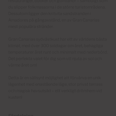
restauranger, butiker och golfbanor – samtidigt som
du slipper folkmassorna i de större turistområdena.
Dessutom ligger den kritvita sandstranden i
Amadores på gångavstånd, en av Gran Canarias
mest populära stränder.
Gran Canarias sydvästkust har ett av världens bästa
klimat, med över 300 soldagar om året, behagliga
temperaturer året runt och minimalt med nederbörd.
Det perfekta valet för dig som vill njuta av sol och
värme året om!
Detta är en sällsynt möjlighet att förvärva en unik
lägenhet med enastående läge, stor privat terrass
och magisk havsutsikt – ett verkligt drömhem vid
kusten!
Fördelning