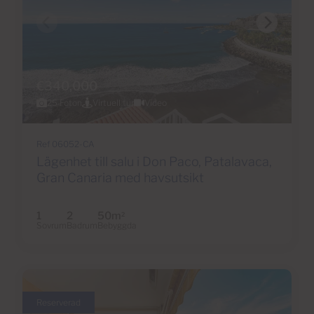
€340,000
25 Foton
Virtuell tur
Video
Ref 06052-CA
Lägenhet till salu i Don Paco, Patalavaca,
Gran Canaria med havsutsikt
1
2
50m
2
Sovrum
Badrum
Bebyggda
Reserverad