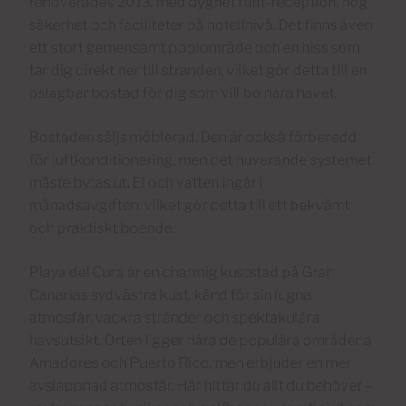
renoverades 2013, med dygnet runt-reception, hög
säkerhet och faciliteter på hotellnivå. Det finns även
ett stort gemensamt poolområde och en hiss som
tar dig direkt ner till stranden, vilket gör detta till en
oslagbar bostad för dig som vill bo nära havet.
Bostaden säljs möblerad. Den är också förberedd
för luftkonditionering, men det nuvarande systemet
måste bytas ut. El och vatten ingår i
månadsavgiften, vilket gör detta till ett bekvämt
och praktiskt boende.
Playa del Cura är en charmig kuststad på Gran
Canarias sydvästra kust, känd för sin lugna
atmosfär, vackra stränder och spektakulära
havsutsikt. Orten ligger nära de populära områdena
Amadores och Puerto Rico, men erbjuder en mer
avslappnad atmosfär. Här hittar du allt du behöver –