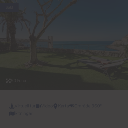
Såld
50 Foton
Virtuell tur
Video
Karta
Område 360º
Ritningar