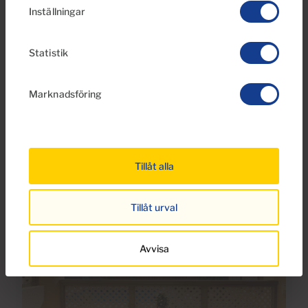
27 Foton
Virtuell tur
Video
Inställningar
Ref 05953-CA
Statistik
Lägenhet till salu i Danubio, Patalavaca,
Gran Canaria med havsutsikt
Marknadsföring
2
2
60m
2
Sovrum
Badrum
Bebyggda
Tillåt alla
Tillåt urval
Avvisa