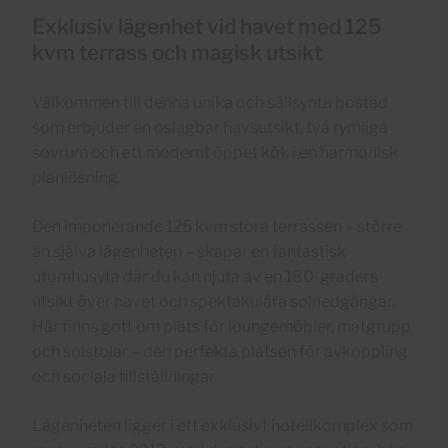
Exklusiv lägenhet vid havet med 125
kvm terrass och magisk utsikt
Välkommen till denna unika och sällsynta bostad
som erbjuder en oslagbar havsutsikt, två rymliga
sovrum och ett modernt öppet kök i en harmonisk
planlösning.
Den imponerande 125 kvm stora terrassen – större
än själva lägenheten – skapar en fantastisk
utomhusyta där du kan njuta av en 180-graders
utsikt över havet och spektakulära solnedgångar.
Här finns gott om plats för loungemöbler, matgrupp
och solstolar – den perfekta platsen för avkoppling
och sociala tillställningar.
Lägenheten ligger i ett exklusivt hotellkomplex som