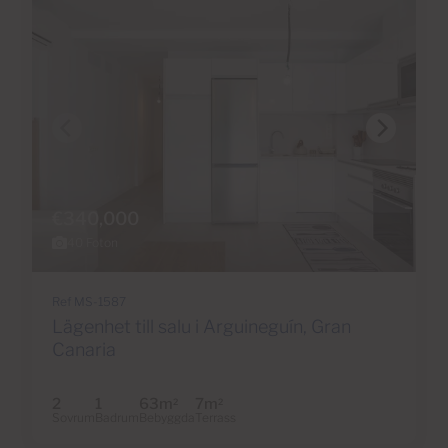
€340,000
40 Foton
Ref MS-1587
Lägenhet till salu i Arguineguín, Gran
Canaria
2
1
63m
7m
2
2
Sovrum
Badrum
Bebyggda
Terrass