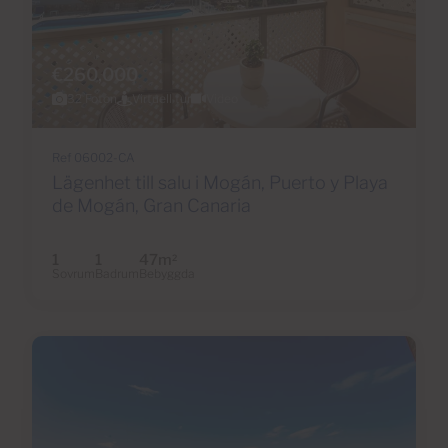
€260,000
32 Foton
Virtuell tur
Video
Ref 06002-CA
Lägenhet till salu i Mogán, Puerto y Playa
de Mogán, Gran Canaria
1
1
47m
2
Sovrum
Badrum
Bebyggda