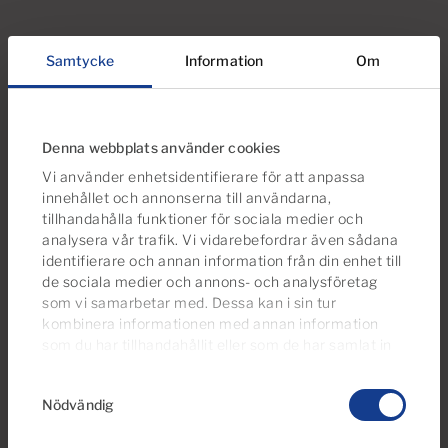
Samtycke
Information
Om
Letar du efter fler alternativ?
Du kan också vara intresserad av dessa
egendomar
Denna webbplats använder cookies
Vi använder enhetsidentifierare för att anpassa
innehållet och annonserna till användarna,
tillhandahålla funktioner för sociala medier och
analysera vår trafik. Vi vidarebefordrar även sådana
identifierare och annan information från din enhet till
de sociala medier och annons- och analysföretag
som vi samarbetar med. Dessa kan i sin tur
kombinera informationen med annan information
som du har tillhandahållit eller som de har samlat in
när du har använt deras tjänster.
Du kan ändra eller
Samtyckesval
dra tillbaka ditt samtycke
till cookie-förklaringen på
Nödvändig
vår webbplats.
€289,000