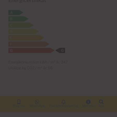
Energicertifikat
Energikonsumtion kWh / m² år: 247
Utsläpp kg CO2 / m² år: 66
Ring oss
WhatsApp
Fastighetsavisering
Mer info
Sök