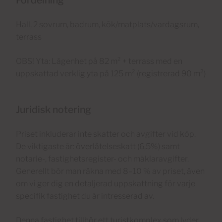
Hall, 2 sovrum, badrum, kök/matplats/vardagsrum,
terrass
OBS! Yta: Lägenhet på 82 m² + terrass med en
uppskattad verklig yta på 125 m² (registrerad 90 m²)
Juridisk notering
Priset inkluderar inte skatter och avgifter vid köp.
De viktigaste är: överlåtelseskatt (6,5%) samt
notarie-, fastighetsregister- och mäklaravgifter.
Generellt bör man räkna med 8–10 % av priset, även
om vi ger dig en detaljerad uppskattning för varje
specifik fastighet du är intresserad av.
Denna fastighet tillhör ett turistkomplex som lyder