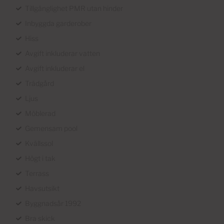
Tillgänglighet PMR utan hinder
Inbyggda garderober
Hiss
Avgift inkluderar vatten
Avgift inkluderar el
Trädgård
Ljus
Möblerad
Gemensam pool
Kvällssol
Högt i tak
Terrass
Havsutsikt
Byggnadsår 1992
Bra skick