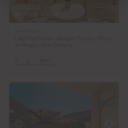
€320,000
37 Foton
Virtuell tur
Video
Ref 06000-CA
Lägenhet till salu i Mogán, Puerto y Playa
de Mogán, Gran Canaria
2
1
55m
2
Sovrum
Badrum
Bebyggda