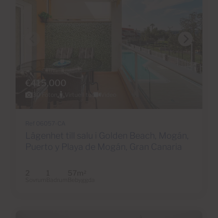
€415,000
30 Foton
Virtuell tur
Video
Ref 06057-CA
Lägenhet till salu i Golden Beach, Mogán,
Puerto y Playa de Mogán, Gran Canaria
2
1
57m
2
Sovrum
Badrum
Bebyggda