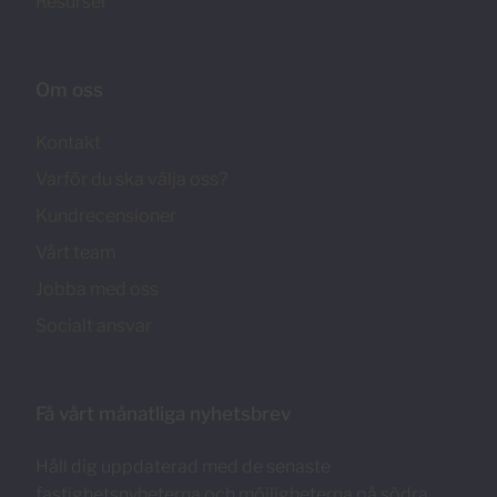
Resurser
Om oss
Kontakt
Varför du ska välja oss?
Kundrecensioner
Vårt team
Jobba med oss
Socialt ansvar
Få vårt månatliga nyhetsbrev
Håll dig uppdaterad med de senaste
fastighetsnyheterna och möjligheterna på södra