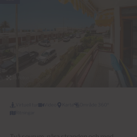
36 Foton
Virtuell tur
Video
Karta
Område 360º
Ritningar
Två sovrum, nära stranden och med