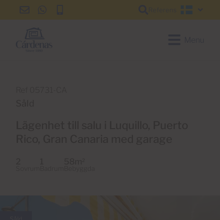
Referens
info@cardenas-
+34
+34
Svensk
grancanaria.com
928
928
150
150
Menu
650
650
Ref 05731-CA
Såld
Lägenhet till salu i Luquillo, Puerto
Rico, Gran Canaria med garage
2
1
58m
2
Sovrum
Badrum
Bebyggda
Såld