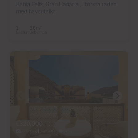
Bahía Feliz, Gran Canaria , i första raden
med havsutsikt
1
36m
2
Badrum
Bebyggda
€320,000
37 Foton
Virtuell tur
Video