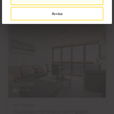
2
2
60m
2
Sovrum
Badrum
Bebyggda
Avvisa
€189,900
26 Foton
Ref PP25AJ18
Studiolägenhet till salu i San Agustín-