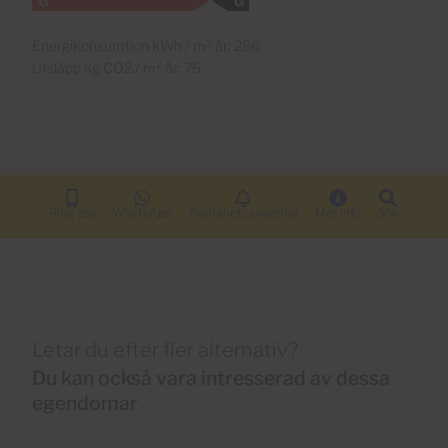
Energikonsumtion kWh / m² år: 286
Utsläpp kg CO2 / m² år: 76
Ring oss
WhatsApp
Fastighetsavisering
Mer info
Sök
Letar du efter fler alternativ?
Du kan också vara intresserad av dessa
egendomar