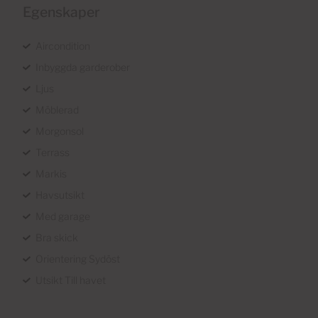
Egenskaper
Aircondition
Inbyggda garderober
Ljus
Möblerad
Morgonsol
Terrass
Markis
Havsutsikt
Med garage
Bra skick
Orientering Sydöst
Utsikt Till havet