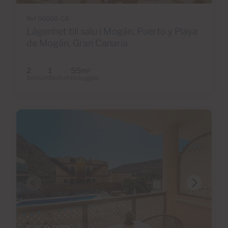
Ref 06000-CA
Lägenhet till salu i Mogán, Puerto y Playa
de Mogán, Gran Canaria
2
1
55m
2
Sovrum
Badrum
Bebyggda