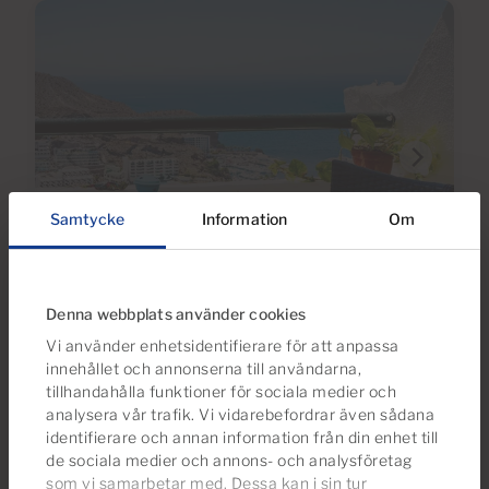
Samtycke
Information
Om
€164,000
28 Foton
Virtuell tur
Video
Denna webbplats använder cookies
Vi använder enhetsidentifierare för att anpassa
Ref 05947-CA
innehållet och annonserna till användarna,
Lägenhet till salu i Monte Paraiso, Puerto
tillhandahålla funktioner för sociala medier och
Rico, Gran Canaria med havsutsikt
analysera vår trafik. Vi vidarebefordrar även sådana
identifierare och annan information från din enhet till
1
1
42m
de sociala medier och annons- och analysföretag
2
Sovrum
Badrum
Bebyggda
som vi samarbetar med. Dessa kan i sin tur