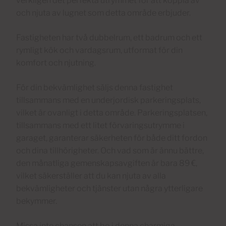
verkligen det perfekta utrymmet för att koppla av
och njuta av lugnet som detta område erbjuder.
Fastigheten har två dubbelrum, ett badrum och ett
rymligt kök och vardagsrum, utformat för din
komfort och njutning.
För din bekvämlighet säljs denna fastighet
tillsammans med en underjordisk parkeringsplats,
vilket är ovanligt i detta område. Parkeringsplatsen,
tillsammans med ett litet förvaringsutrymme i
garaget, garanterar säkerheten för både ditt fordon
och dina tillhörigheter. Och vad som är ännu bättre,
den månatliga gemenskapsavgiften är bara 89 €,
vilket säkerställer att du kan njuta av alla
bekvämligheter och tjänster utan några ytterligare
bekymmer.
Missa inte chansen att bo i denna charmiga