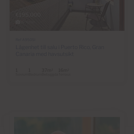
€195,000
28 Foton
Ref A950SI
Lägenhet till salu i Puerto Rico, Gran
Canaria med havsutsikt
1
1
37m
16m
2
2
Sovrum
Badrum
Bebyggda
Terrass