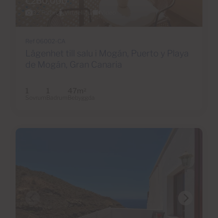
€260,000
32 Foton
Virtuell tur
Video
Ref 06002-CA
Lägenhet till salu i Mogán, Puerto y Playa
de Mogán, Gran Canaria
1
1
47m
2
Sovrum
Badrum
Bebyggda