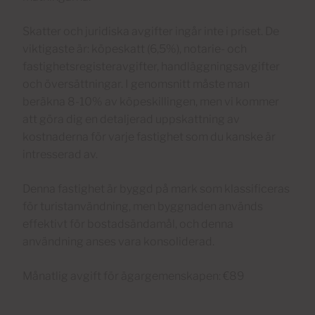
Skatter och juridiska avgifter ingår inte i priset. De
viktigaste är: köpeskatt (6,5%), notarie- och
fastighetsregisteravgifter, handläggningsavgifter
och översättningar. I genomsnitt måste man
beräkna 8-10% av köpeskillingen, men vi kommer
att göra dig en detaljerad uppskattning av
kostnaderna för varje fastighet som du kanske är
intresserad av.
Denna fastighet är byggd på mark som klassificeras
för turistanvändning, men byggnaden används
effektivt för bostadsändamål, och denna
användning anses vara konsoliderad.
Månatlig avgift för ägargemenskapen: €89