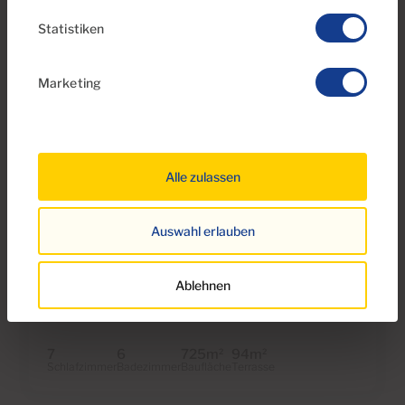
Statistiken
Marketing
Alle zulassen
€3,500,000
81 Fotos
Auswahl erlauben
Ref 04076
Einfamilienhaus , am Meer zu kaufen in
Ablehnen
Sonnenland, Gran Canaria mit Garage
7
6
725m
94m
2
2
Schlafzimmer
Badezimmer
Baufläche
Terrasse