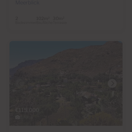
Meerblick
2
102m
30m
2
2
Badezimmer
Baufläche
Terrasse
€115,000
11 Fotos