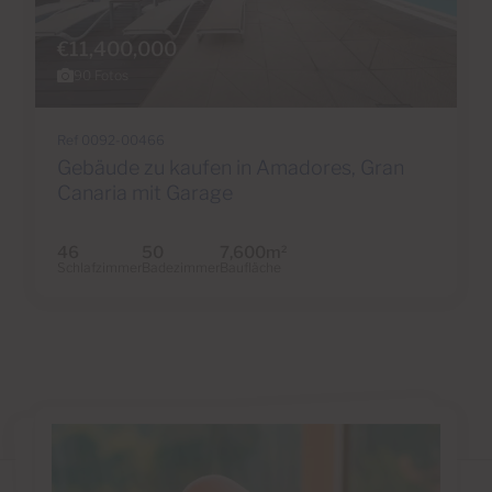
€11,400,000
90 Fotos
Ref 0092-00466
Gebäude zu kaufen in Amadores, Gran
Canaria mit Garage
46
50
7,600m
2
Schlafzimmer
Badezimmer
Baufläche