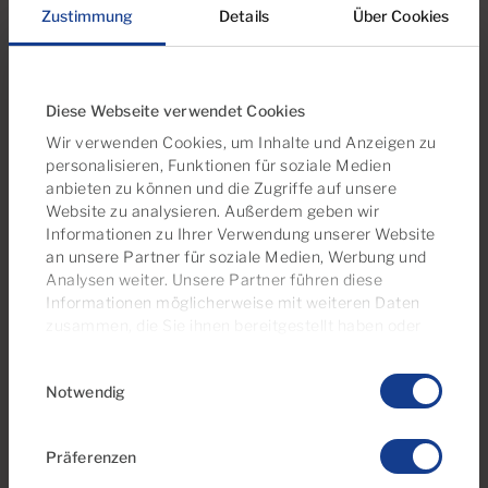
Zustimmung
Details
Über Cookies
31 Mar 2026
Energiezertifikat 2026:
Diese Webseite verwendet Cookies
Auswirkungen auf Verkauf und
Wir verwenden Cookies, um Inhalte und Anzeigen zu
Finanzierung im Süden Gran
personalisieren, Funktionen für soziale Medien
anbieten zu können und die Zugriffe auf unsere
Canarias
Website zu analysieren. Außerdem geben wir
Informationen zu Ihrer Verwendung unserer Website
an unsere Partner für soziale Medien, Werbung und
Analysen weiter. Unsere Partner führen diese
Informationen möglicherweise mit weiteren Daten
zusammen, die Sie ihnen bereitgestellt haben oder
Wir empfehlen
die sie im Rahmen Ihrer Nutzung der Dienste
Einwilligungsauswahl
gesammelt haben. Sie können Ihre
Werfen Sie einen Blick auf diese
Notwendig
Einwilligungseinstellungen jederzeit auf unserer
Immobilienauswahl
Cookie-Richtlinienseite
verwalten
Präferenzen