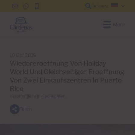
Referenz
info@cardenas-
+34
+34
Deutsc
grancanaria.com
928
928
150
150
Menu
650
650
10 Oct 2019
Wiedereroeffnung Von Holiday
World Und Gleichzeitiger Eroeffnung
Von Zwei Einkaufszentren In Puerto
Rico
Veröffentlicht in
Nachrichten
Teilen