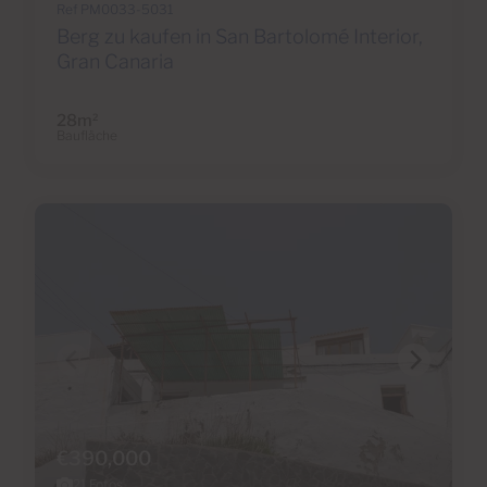
Ref PM0033-5031
Berg zu kaufen in San Bartolomé Interior,
Gran Canaria
28m
2
Baufläche
€390,000
21 Fotos