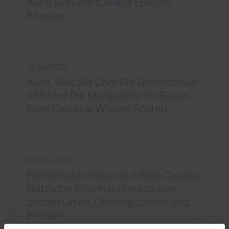
Auch auf Gran Canaria Erleben
Können
30 Jun 2026
Alles, Was Sie Über Die Grundsteuer
(IBI) Und Die Müllgebühr Im Süden
Gran Canarias Wissen Sollten
04 May 2026
Familienaktivitäten auf Gran Canaria:
Nützliche Informationen zu den
besten Orten, Öffnungszeiten und
Preisen