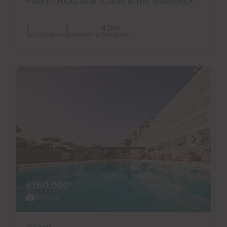
Puerto Rico, Gran Canaria mit Meerblick
1
1
42m
2
Schlafzimmer
Badezimmer
Baufläche
€160,000
30 Fotos