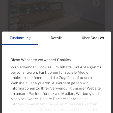
€169,500
22 Fotos
3D-Rundgang
Video
Zustimmung
Details
Über Cookies
Ref 06111-CA
Apartment zu kaufen in Arimar, Puerto
Rico, Gran Canaria
Diese Webseite verwendet Cookies
Wir verwenden Cookies, um Inhalte und Anzeigen zu
personalisieren, Funktionen für soziale Medien
1
1
33m
5m
2
2
Schlafzimmer
Badezimmer
Baufläche
Terrasse
anbieten zu können und die Zugriffe auf unsere
Website zu analysieren. Außerdem geben wir
Informationen zu Ihrer Verwendung unserer Website
an unsere Partner für soziale Medien, Werbung und
Analysen weiter. Unsere Partner führen diese
Informationen möglicherweise mit weiteren Daten
Reserviert
zusammen, die Sie ihnen bereitgestellt haben oder