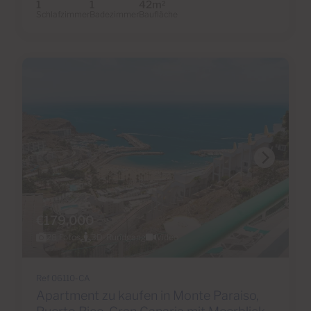
1
1
42m
2
Schlafzimmer
Badezimmer
Baufläche
€179,000
28 Fotos
3D-Rundgang
Video
Ref 06110-CA
Apartment zu kaufen in Monte Paraiso,