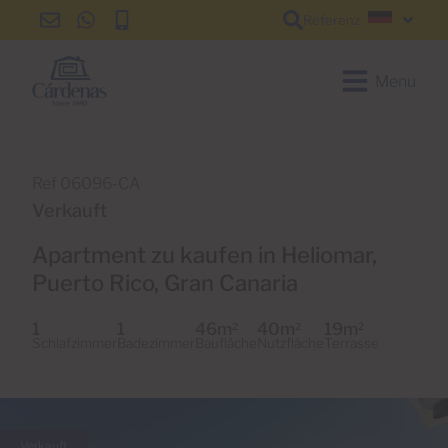
Referenz
info@cardenas-
+34
+34
Deutsc
grancanaria.com
928
928
150
150
Menu
650
650
Ref 06096-CA
Verkauft
Apartment zu kaufen in Heliomar,
Puerto Rico, Gran Canaria
1
1
46m
40m
19m
2
2
2
Schlafzimmer
Badezimmer
Baufläche
Nutzfläche
Terrasse
Verkauft