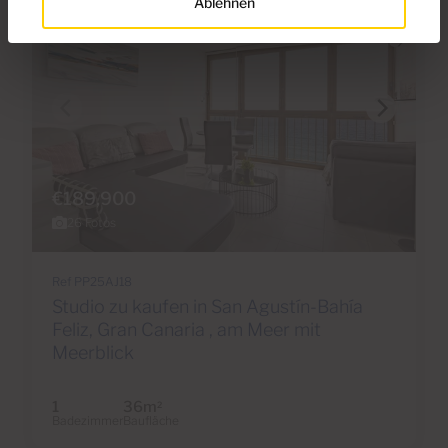
Ablehnen
€189,900
26 Fotos
Ref PP25AJ18
Studio zu kaufen in San Agustín-Bahía
Feliz, Gran Canaria , am Meer mit
Meerblick
1
36m
2
Badezimmer
Baufläche