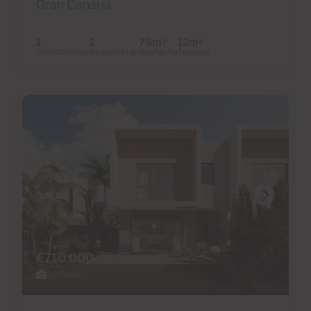
Gran Canaria
1
1
76m
12m
2
2
Schlafzimmer
Badezimmer
Baufläche
Terrasse
€710,000
20 Fotos