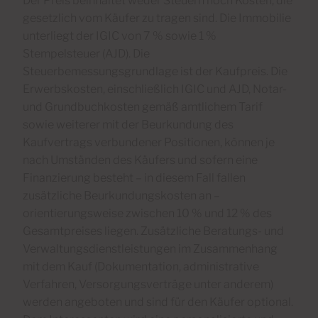
Der Preis beinhaltet weder Steuern noch Kosten, die
gesetzlich vom Käufer zu tragen sind. Die Immobilie
unterliegt der IGIC von 7 % sowie 1 %
Stempelsteuer (AJD). Die
Steuerbemessungsgrundlage ist der Kaufpreis. Die
Erwerbskosten, einschließlich IGIC und AJD, Notar-
und Grundbuchkosten gemäß amtlichem Tarif
sowie weiterer mit der Beurkundung des
Kaufvertrags verbundener Positionen, können je
nach Umständen des Käufers und sofern eine
Finanzierung besteht – in diesem Fall fallen
zusätzliche Beurkundungskosten an –
orientierungsweise zwischen 10 % und 12 % des
Gesamtpreises liegen. Zusätzliche Beratungs- und
Verwaltungsdienstleistungen im Zusammenhang
mit dem Kauf (Dokumentation, administrative
Verfahren, Versorgungsverträge unter anderem)
werden angeboten und sind für den Käufer optional.