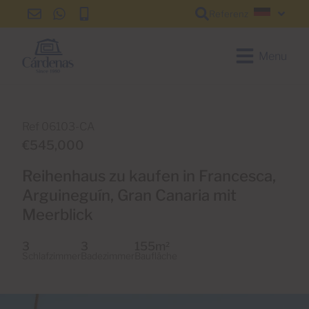
Referenz
info@cardenas-
+34
+34
Deutsc
grancanaria.com
928
928
150
150
Menu
650
650
Ref 06103-CA
€545,000
Reihenhaus zu kaufen in Francesca,
Arguineguín, Gran Canaria mit
Meerblick
3
3
155m
2
Schlafzimmer
Badezimmer
Baufläche