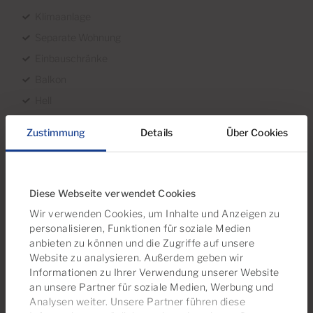
Klimaanlage
Separate Wohnung
Einbauschränke
Balkon
Hell
Möbliert
Zustimmung
Details
Über Cookies
Gemeinschaftspool
Nachmittagssonne
Hohe Decken
Diese Webseite verwendet Cookies
Terrasse
Wir verwenden Cookies, um Inhalte und Anzeigen zu
Markise
personalisieren, Funktionen für soziale Medien
anbieten zu können und die Zugriffe auf unsere
Meerblick
Website zu analysieren. Außerdem geben wir
Mit Parkplatz
Informationen zu Ihrer Verwendung unserer Website
an unsere Partner für soziale Medien, Werbung und
Baujahr 2003
Analysen weiter. Unsere Partner führen diese
Gut erhalten