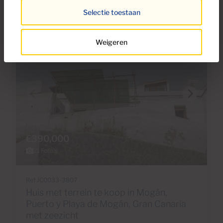
Selectie toestaan
Weigeren
€390,000
21 Foto's
Ref JC0033-3807
Huis met terrein te koop in Mogán,
Puerto y Playa de Mogán, Gran Canaria
met zeezicht