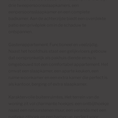
drie tweepersoonsslaapkamers, een
eenpersoonsslaapkamer en een complete
badkamer. Aan de achterzijde biedt een overdekte
patio een privéplek om in de schaduw te
ontspannen.
Gastenappartement: Functioneel en veelzijdig.
Naast het hoofdhuis staat een gelijkvloers gebouw
dat oorspronkelijk als pakhuis diende en nu is
omgebouwd tot een comfortabel appartement. Het
omvat een slaapkamer, een aparte keuken, een
ruime woonkamer en een extra kamer die perfect is
als kantoor, berging of extra slaapkamer.
Karaktervolle buitenruimtes. Het terrein van de
woning zit vol charmante hoekjes: een ontbijthoekje
naast een natuurstenen muur, een veranda met een
rustieke zithoek en een barbecue, perfect voor