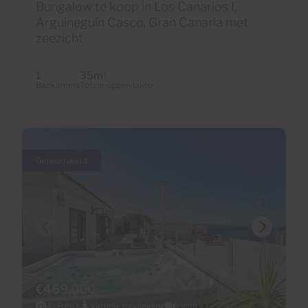
Bungalow te koop in Los Canarios I,
Arguineguín Casco, Gran Canaria met
zeezicht
1
35m
2
Badkamers
Totale oppervlakte
Gereserveerd
€469,000
41 Foto's
Virtuele rondleiding
Video