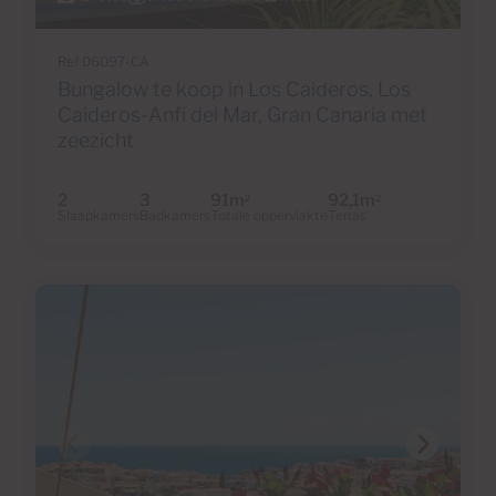
Ref 06097-CA
Bungalow te koop in Los Caideros, Los
Caideros-Anfi del Mar, Gran Canaria met
zeezicht
2
3
91m
92,1m
2
2
Slaapkamers
Badkamers
Totale oppervlakte
Terras