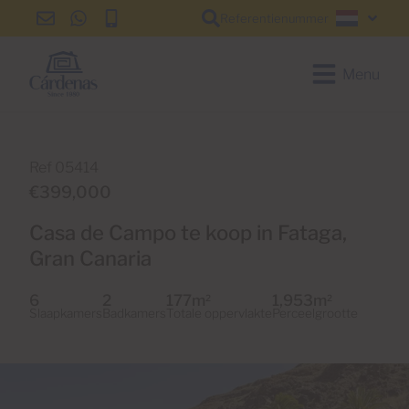
Referentienummer
info@cardenas-
+34
+34
Nederl
grancanaria.com
928
928
150
150
Menu
650
650
Ref 05414
€399,000
Casa de Campo te koop in Fataga,
Gran Canaria
6
2
177m
1,953m
2
2
Slaapkamers
Badkamers
Totale oppervlakte
Perceelgrootte