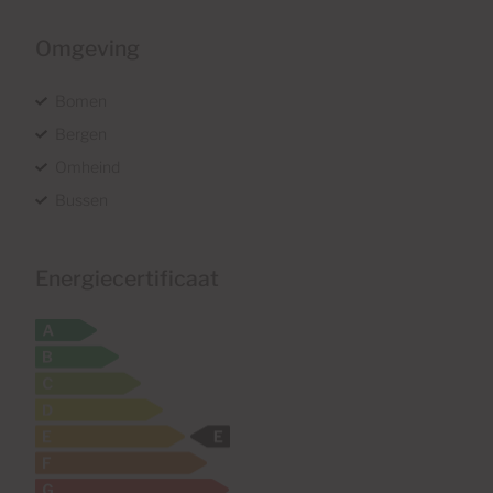
Omgeving
Bomen
Bergen
Omheind
Bussen
Energiecertificaat