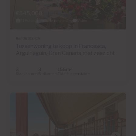
€545,000
41 Foto's
Virtuele rondleiding
Video
Ref 06103-CA
Tussenwoning te koop in Francesca,
Arguineguín, Gran Canaria met zeezicht
3
3
155m
2
Slaapkamers
Badkamers
Totale oppervlakte