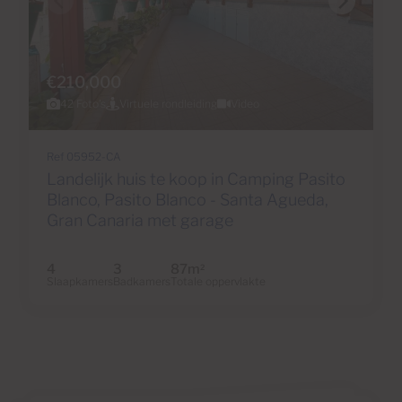
€210,000
42 Foto's
Virtuele rondleiding
Video
Ref 05952-CA
Landelijk huis te koop in Camping Pasito
Blanco, Pasito Blanco - Santa Agueda,
Gran Canaria met garage
4
3
87m
2
Slaapkamers
Badkamers
Totale oppervlakte