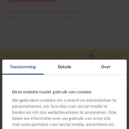
Energieverbruik in kWh / m² per jaar: 168
Uitstoot in kg CO² / m² per jaar: 38
Bel ons.
WhatsApp
Vastgoed meldingen
Meer informatie
Zoek op
Toestemming
Details
Over
Deze website maakt gebruik van cookies
Op zoek naar meer opties?
We gebruiken cookies om content en advertenties te
personaliseren, om functies voor social media te
Misschien bent u ook geïnteresseerd in
bieden en om ons websiteverkeer te analyseren. Ook
deze woningen
delen we informatie over uw gebruik van onze site
met onze partners voor social media, adverteren en