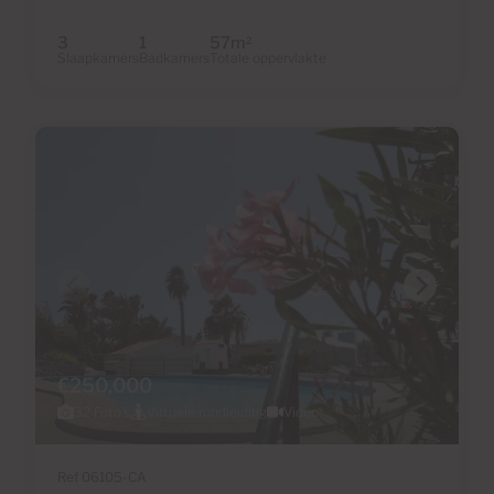
3
1
57m
2
Slaapkamers
Badkamers
Totale oppervlakte
€250,000
32 Foto's
Virtuele rondleiding
Video
Ref 06105-CA