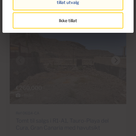
tillat utvalg
Ikke tillat
€260,000
8 Bilder
Ref 06114-CA
Tomt til salgs i R1-A1, Tauro-Playa del
Cura, Gran Canaria med havutsikt