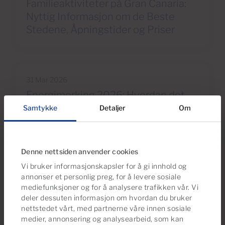
Familieaktiviteter på Gran Canaria:
Nyttig Informasjon om de Beste
Stedene, Åpningstider og Priser
31 Mar 2026
Energimerking 2026: Hvordan det
Påvirker Salg og Finansiering i Sør-
Samtykke
Detaljer
Om
Gran Canaria
Denne nettsiden anvender cookies
Vi bruker informasjonskapsler for å gi innhold og
annonser et personlig preg, for å levere sosiale
mediefunksjoner og for å analysere trafikken vår. Vi
Vi anbefaler
deler dessuten informasjon om hvordan du bruker
Ta en titt på dette eiendomsutvalget
nettstedet vårt, med partnerne våre innen sosiale
medier, annonsering og analysearbeid, som kan