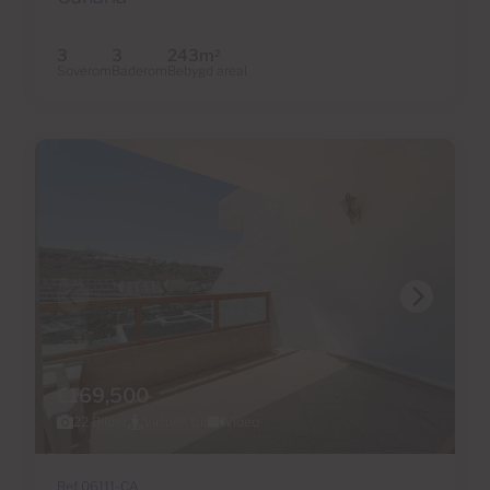
3
3
243m
2
Soverom
Baderom
Bebygd areal
€169,500
22 Bilder
Virtuell tur
Video
Ref 06111-CA