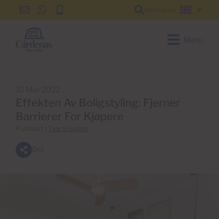
Referanse
info@cardenas-
+34
+34
Norsk
grancanaria.com
928
928
150
150
Menu
650
650
10 Mar 2022
Effekten Av Boligstyling: Fjerner
Barrierer For Kjøpere
Publisert i
Tips til selger
Del