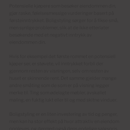
Potensielle kjøpere som besøker eiendommen din,
gjør raske, følelsesmessige vurderinger basert på
førsteinntrykket. Boligstyling sørger for å fikse små,
men synlige problemer, slik at de ikke etterlater
besøkende med et negativt inntrykk av
eiendommen din.
Hvis for eksempel det første rommet en potensiell
kjøper ser, er støvete, vil inntrykket forbli der
gjennom resten av visningen, selv om resten av
huset er skinnende rent. Det samme gjelder mange
andre småting som de som er på visning legger
merke til. Ting som ødelagte møbler, avskallet
maling, en fuktig lukt eller til og med skitne vinduer.
Boligstyling er en liten investering av tid og penger,
men kan ha stor effekt på hvor attraktiv en eiendom
oppleves, og dermed også dens endelige salgspris.