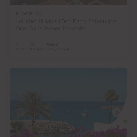
Ref 06052-CA
Leilighet til salgs i Don Paco, Patalavaca,
Gran Canaria med havutsikt
1
2
50m
2
Soverom
Baderom
Bebygd areal