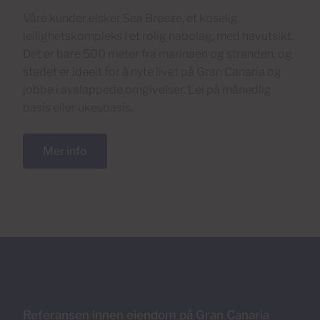
Våre kunder elsker Sea Breeze, et koselig
leilighetskompleks i et rolig nabolag, med havutsikt.
Det er bare 500 meter fra marinaen og stranden, og
stedet er ideelt for å nyte livet på Gran Canaria og
jobbe i avslappede omgivelser. Lei på månedlig
basis eller ukesbasis.
Mer info
Referansen innen eiendom på Gran Canaria