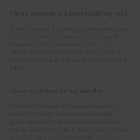
Får en eiendom til å føles ryddig og rolig
A neat house with all clutter stored away feels like a
calm place to live and looks as large as it can. Piles
of paper or books, personal possessions and
photos, and pet paraphernalia make a home feel
occupied and thus smaller and less welcoming to a
buyer.
Viser en skinnende ren eiendom
Støv kan bygge seg raskt opp, og vinduer som
vender mot havet, blir dekket av salt, spesielt
gjelder dette eiendommer som ikke er bebodde.
Selv om kjøpere erkjenner at støv og skitne vinduer
er uunngåelige, reagerer de fortsatt på dem på en