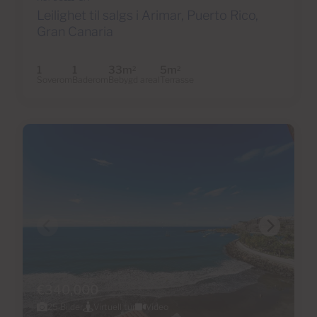
Leilighet til salgs i Arimar, Puerto Rico,
Gran Canaria
1
1
33m
5m
2
2
Soverom
Baderom
Bebygd areal
Terrasse
€340,000
25 Bilder
Virtuell tur
Video