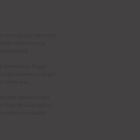
ager som ligger i nærheten
holdet mellom sol og
vanningsnivå.
e alternativer. Begge
t bredt spekter av farger.
 i flere uker.
e eller ikke noe vann.
en å gå. Aloe og kaktus
mbryanthemum dekker