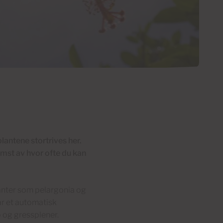
lantene stortrives her.
emst av hvor ofte du kan
planter som pelargonia og
ar et automatisk
 og gressplener.