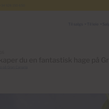
+34 928 150 650
Til salgs
Til leie
Sal
016
skaper du en fantastisk hage på G
o på Gran Canaria