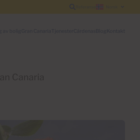
Referanse
Norsk
g av bolig
Gran Canaria
Tjenester
Cárdenas
Blog
Kontakt
ran Canaria