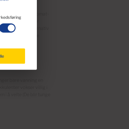
 brukes av lokale tomat-
kedsføring
med en timer holder
er du et godt alternativ
enyttes for å holde
lle
enger bare vanning en
ulenter vokser villig i
 i å velte (De blir tunge