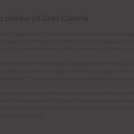
e planter på Gran Canaria
ps er å legge merke til hvilke planter som trives i parker og h
din og dermed har lignende vekstforhold. Noter deg også for
stand fra sjøen (ikke mange planter ikke liker salt), høyde og 
artnere er planter som hibiskus og bougainvillea er alltid god
villigere hvis de har noen dager uten vann, og begge finnes i e
litzias eller Tropico) trives også godt i solskinnet, og blomstrer
re er aloe- og kaktusplantene, som overlever i måneder med lit
om er ”av og på-gartnere” på Gran Canaria, er sukkulenter vei
 i flere måneder uten vann, og krype-sukkulenter som mese
blomster hele året.