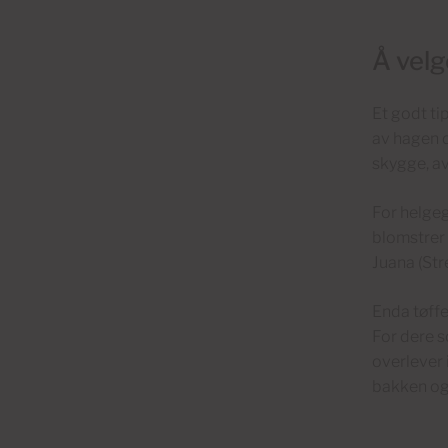
Å velg
Et godt ti
av hagen 
skygge, av
For helgeg
blomstrer 
Juana (Stre
Enda tøffe
For dere s
overlever
bakken og 