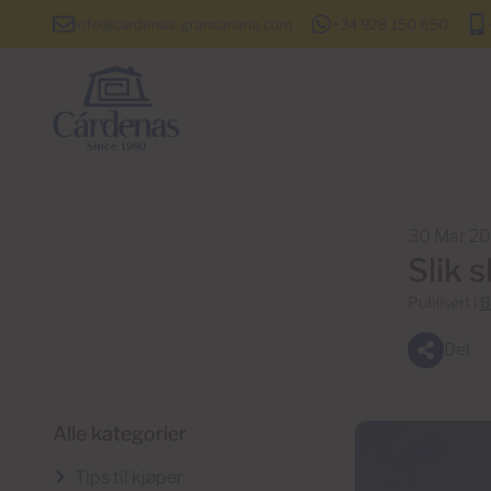
info@cardenas-grancanaria.com
+34 928 150 650
30 Mar 2
Slik 
Publisert i
B
Del
Alle kategorier
Tips til kjøper