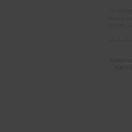
Hvis du ba
av god kva
som du kan
Oversatt 
30 Mar 20
Publisert i
B