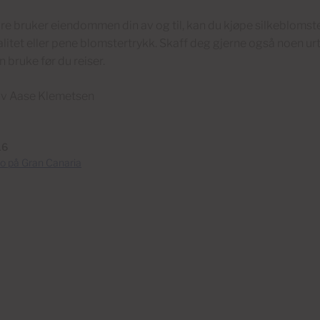
re bruker eiendommen din av og til, kan du kjøpe silkeblomste
litet eller pene blomstertrykk. Skaff deg gjerne også noen u
 bruke før du reiser.
av Aase Klemetsen
16
o på Gran Canaria