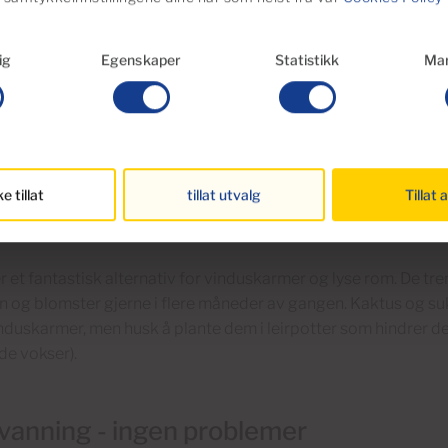
ng er et flott alternativ for kanariske hager. Denne metoden
ig
Egenskaper
Statistikk
Mar
nder, og systemet er billig å kjøpe og installere. Kombinert 
ng hagen grønn hele året. For balkonger og potteplanter finn
kedet Leroy Merlin. De selger et system der en plastflaske b
uktige mens du er borte.
ke tillat
tillat utvalg
Tillat a
dørs
r et fantastisk alternativ for vinduskarmer og lyse rom. De tr
n og blomster gjerne i flere måneder av gangen. Kaktus og sukk
induskarmer, men husk å plante dem i leirpotter som hindrer dem
de vokser).
vanning - ingen problemer