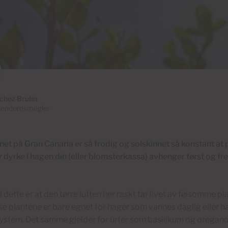
chez Bruhn
iendomsmegler
t på Gran Canaria er så frodig og solskinnet så konstant at p
 dyrke i hagen din (eller blomsterkassa) avhenger først og fr
l dette er at den tørre luften her raskt tar livet av følsomme 
sse plantene er bare egnet for hager som vannes daglig eller h
ystem. Det samme gjelder for urter som basilikum og oregano