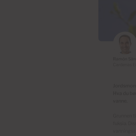
Ramón Sán
Cardenas E
Jordsmonne
Hva du bør
vanne.
Grunnen ti
fuksia. Di
vanningss