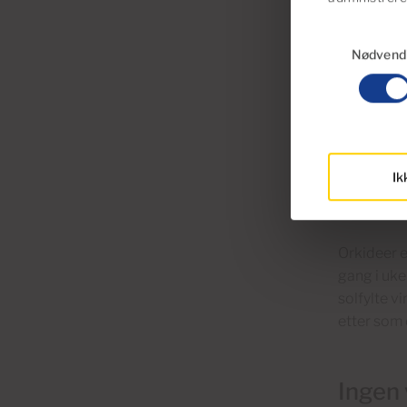
Samtykkevalg
Dryppvanni
Nødvend
og bananbø
dryppvanni
på byggmar
plantene f
Ik
Innen
Orkideer e
gang i uke
solfylte v
etter som 
Ingen 