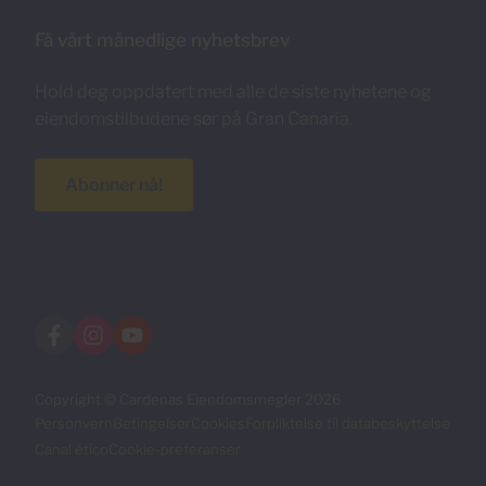
Få vårt månedlige nyhetsbrev
Hold deg oppdatert med alle de siste nyhetene og
eiendomstilbudene sør på Gran Canaria.
Abonner nå!
Copyright © Cardenas Eiendomsmegler 2026
Personvern
Betingelser
Cookies
Forpliktelse til databeskyttelse
Canal ético
Cookie-preferanser