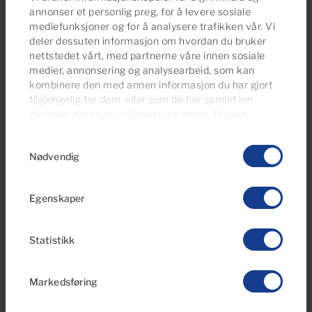
eiendom i Bahia Feliz og Playa del Águila og nyt
annonser et personlig preg, for å levere sosiale
strandlivet og den avslappede livsstilen på øya med
mediefunksjoner og for å analysere trafikken vår. Vi
et av de beste klimaene i verden.
deler dessuten informasjon om hvordan du bruker
nettstedet vårt, med partnerne våre innen sosiale
medier, annonsering og analysearbeid, som kan
kombinere den med annen informasjon du har gjort
tilgjengelig for dem, eller som de har samlet inn
gjennom din bruk av tjenestene deres. Du kan
administrere samtykkeinnstillingene dine når som
Samtykkevalg
helst fra vår
Cookies Policy-side
.
Nødvendig
Egenskaper
Statistikk
Markedsføring