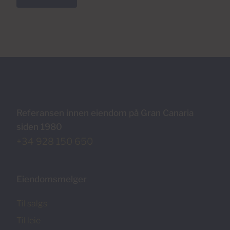
Referansen innen eiendom på Gran Canaria
siden 1980
+34 928 150 650
Eiendomsmelger
Til salgs
Til leie