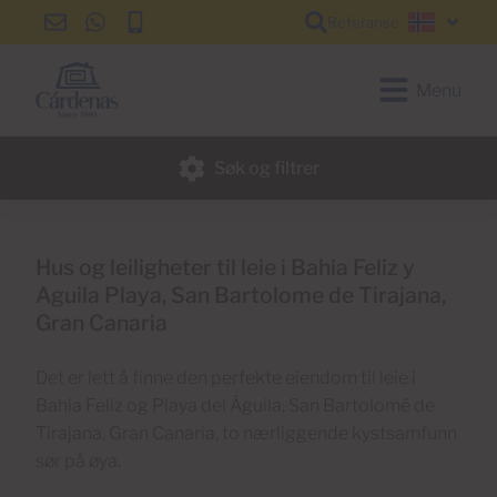
Referanse
info@cardenas-
+34
+34
Norsk
grancanaria.com
928
928
150
150
Menu
650
650
Søk og filtrer
Hus og leiligheter til leie i Bahia Feliz y
Aguila Playa, San Bartolome de Tirajana,
Gran Canaria
Det er lett å finne den perfekte eiendom til leie i
Bahia Feliz og Playa del Águila, San Bartolomé de
Tirajana, Gran Canaria, to nærliggende kystsamfunn
sør på øya.