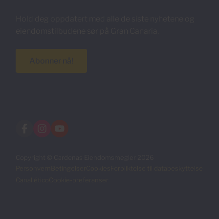
Hold deg oppdatert med alle de siste nyhetene og
eiendomstilbudene sør på Gran Canaria.
Abonner nå!
Copyright © Cardenas Eiendomsmegler 2026
Personvern
Betingelser
Cookies
Forpliktelse til databeskyttelse
Canal ético
Cookie-preferanser