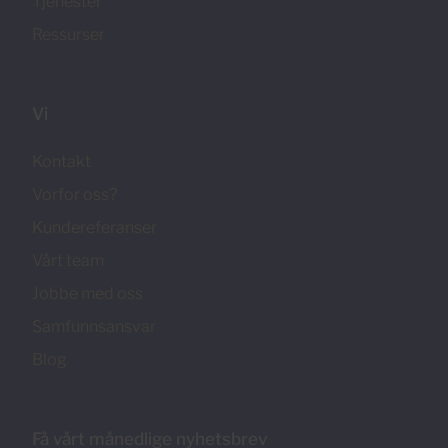
Tjenester
Ressurser
Vi
Kontakt
Vorfor oss?
Kundereferanser
Vårt team
Jobbe med oss
Samfunnsansvar
Blog
Få vårt månedlige nyhetsbrev