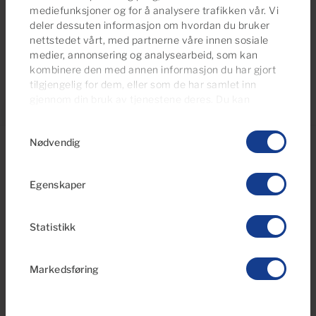
og tilbyr en unik sjarm og solfylte dager året rundt.
mediefunksjoner og for å analysere trafikken vår. Vi
deler dessuten informasjon om hvordan du bruker
nettstedet vårt, med partnerne våre innen sosiale
medier, annonsering og analysearbeid, som kan
kombinere den med annen informasjon du har gjort
tilgjengelig for dem, eller som de har samlet inn
gjennom din bruk av tjenestene deres. Du kan
administrere samtykkeinnstillingene dine når som
Samtykkevalg
helst fra vår
Cookies Policy-side
.
Nødvendig
Egenskaper
Statistikk
Markedsføring