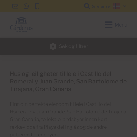
Referanse
info@cardenas-
+34
+34
Norsk
grancanaria.com
928
928
150
150
Menu
650
650
Søk og filtrer
Hus og leiligheter til leie i Castillo del
Romeral y Juan Grande, San Bartolome de
Tirajana, Gran Canaria
Finn din perfekte eiendom til leie i Castillo del
Romeral og Juan Grande, San Bartolomé de Tirajana,
Gran Canaria, to lokale landsbyer innen kort
rekkevidde fra Playa del Inglés og de andre
pulserende feriebyene.