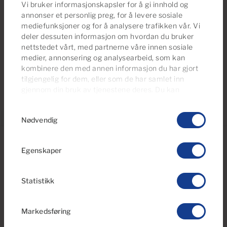
sanddynene i Las Dunas de Maspalomas, eller sjekk
Vi bruker informasjonskapsler for å gi innhold og
ut designershoppingen på Boulevard el Faro i
annonser et personlig preg, for å levere sosiale
Meloneras, før du tar inn den perfekte atlantiske
mediefunksjoner og for å analysere trafikken vår. Vi
deler dessuten informasjon om hvordan du bruker
solnedgangen fra et vell av barer og restauranter.
nettstedet vårt, med partnerne våre innen sosiale
medier, annonsering og analysearbeid, som kan
kombinere den med annen informasjon du har gjort
tilgjengelig for dem, eller som de har samlet inn
gjennom din bruk av tjenestene deres. Du kan
administrere samtykkeinnstillingene dine når som
Samtykkevalg
helst fra vår
Cookies Policy-side
.
Nødvendig
Egenskaper
Statistikk
Markedsføring