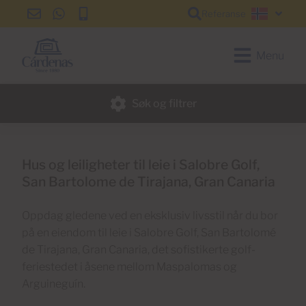
Referanse
info@cardenas-
+34
+34
Norsk
grancanaria.com
928
928
150
150
Menu
650
650
Søk og filtrer
Hus og leiligheter til leie i Salobre Golf,
San Bartolome de Tirajana, Gran Canaria
Oppdag gledene ved en eksklusiv livsstil når du bor
på en eiendom til leie i Salobre Golf, San Bartolomé
de Tirajana, Gran Canaria, det sofistikerte golf-
feriestedet i åsene mellom Maspalomas og
Arguineguín.