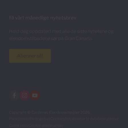
Få vårt månedlige nyhetsbrev
Hold deg oppdatert med alle de siste nyhetene og
eiendomstilbudene sør på Gran Canaria.
Abonner nå!
Copyright © Cardenas Eiendomsmegler 2026
Personvern
Betingelser
Cookies
Forpliktelse til databeskyttelse
Canal ético
Cookie-preferanser